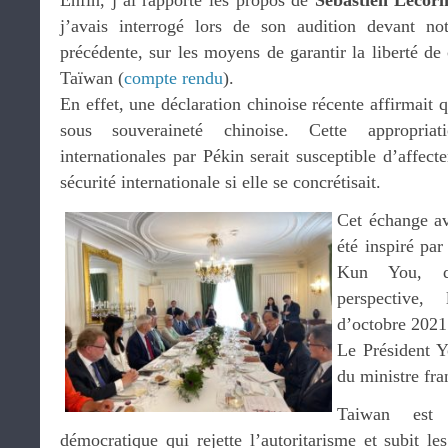
Enfin, j’ai rapporté les propos de
Sébastien Lecor
j’avais interrogé lors de son audition devant n
précédente, sur les moyens de garantir la liberté de 
Taïwan (
compte rendu
).
En effet, une déclaration chinoise récente affirmait q
sous souveraineté chinoise. Cette appropria
internationales par Pékin serait susceptible d’affec
sécurité internationale si elle se concrétisait.
Cet échange av
été inspiré pa
Kun You, qu
perspective,
d’octobre 2021
Le Président Y
du ministre fr
Taiwan est
démocratique qui rejette l’autoritarisme et subit le