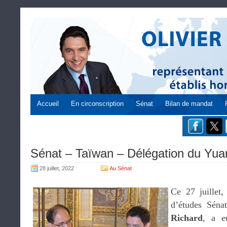
Accueil
En circonscription
Sénat
Bilan de mandat
Sénat – Taïwan – Délégation du Yuan 
28 juillet, 2022
Au Sénat
Ce 27 juillet,
d’études Séna
Richard
, a e