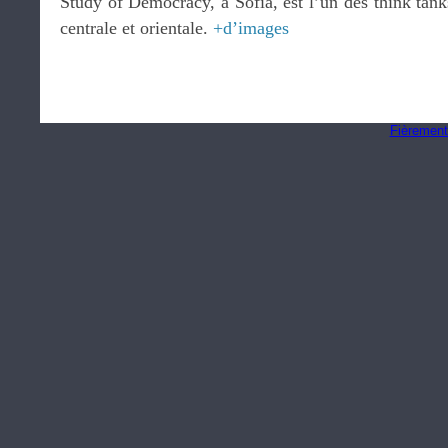
Study of Democracy, à Sofia, est l’un des think tank
centrale et orientale.
+d’images
Fièrement