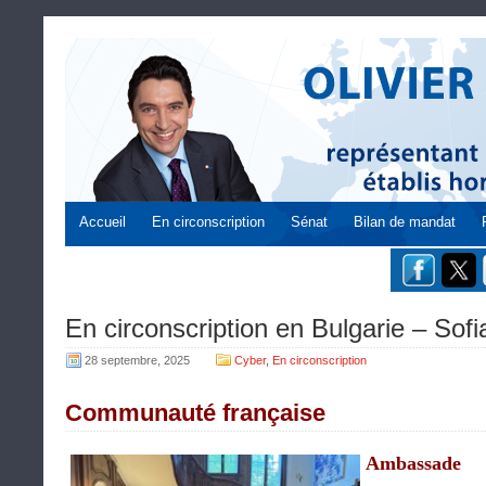
Accueil
En circonscription
Sénat
Bilan de mandat
En circonscription en Bulgarie – Sofi
28 septembre, 2025
Cyber
,
En circonscription
Communauté française
Ambassade