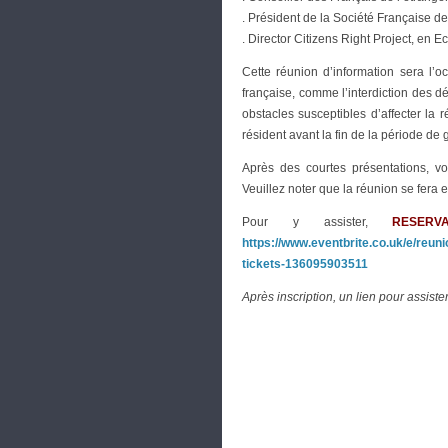
. Président de la Société Française 
. Director Citizens Right Project, en E
Cette réunion d’information sera l’o
française, comme l’interdiction des d
obstacles susceptibles d’affecter la r
résident avant la fin de la période de 
Après des courtes présentations, vo
Veuillez noter que la réunion se fera e
Pour y assister,
RESERV
https://www.eventbrite.co.uk/e/reuni
tickets-136095903511
Après inscription, un lien pour assist