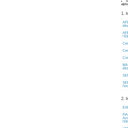
T
alpha
1. I
AFD
dé
AFE
l’E
Cen
Cen
Co
MAE
étr
SEN
SE
l'e
2. I
EXP
FIA
Acc
l'é