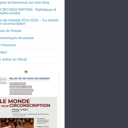
jour et bienvenue sur mon blog
CIRCONSCRIPTION : Statistiques &
mptes-rendus
an de mandat 2014-2026 – “Le monde
r circonscription”
ue de Presse
mmuniqués de presse
 Parcours
tact
 action au Sénat