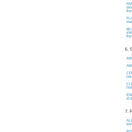
FAP
des
fra
FLA
mat
MLF
d'é
fra
6. 
AME
AME
CFE
(sé
CLE
l'i
ENL
et 
7. 
ALL
dan
INS