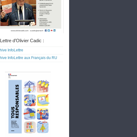
Lettre d’Olivier Cadic :
hive InfoLettre
hive InfoLettre aux Français du RU