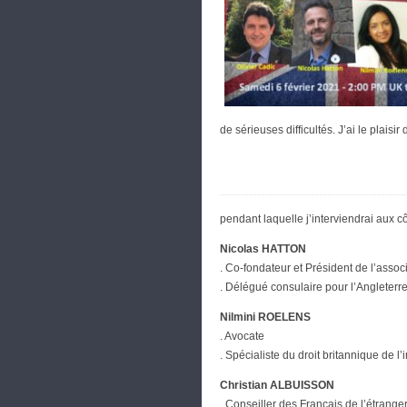
de sérieuses difficultés. J’ai le plaisi
pendant laquelle j’interviendrai aux c
Nicolas HATTON
. Co-fondateur et Président de l’assoc
. Délégué consulaire pour l’Angleterre
Nilmini ROELENS
. Avocate
. Spécialiste du droit britannique de l
Christian ALBUISSON
. Conseiller des Français de l’étrange