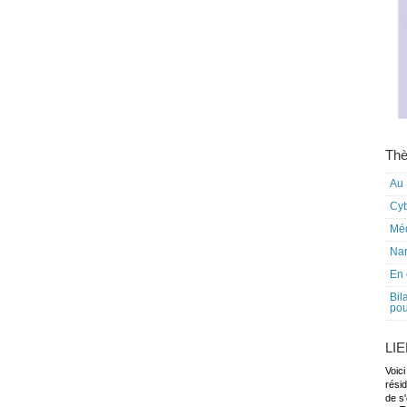
Thè
Au 
Cy
Mé
Nar
En 
Bil
pou
LI
Voici
rési
de s'