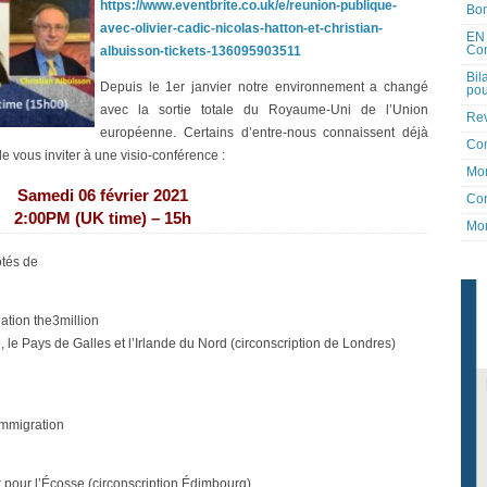
https://www.eventbrite.co.uk/e/reunion-publique-
Bon
avec-olivier-cadic-nicolas-hatton-et-christian-
EN 
Co
albuisson-tickets-136095903511
Bil
Depuis le 1er janvier notre environnement a changé
pou
avec la sortie totale du Royaume-Uni de l’Union
Rev
européenne. Certains d’entre-nous connaissent déjà
Co
r de vous inviter à une visio-conférence :
Mon
Samedi 06 février 2021
Con
2:00PM (UK time) – 15h
Mon
ôtés de
iation the3million
, le Pays de Galles et l’Irlande du Nord (circonscription de Londres)
’immigration
r pour l’Écosse (circonscription Édimbourg)