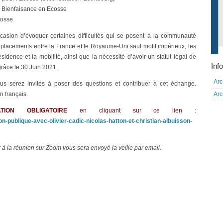
de Bienfaisance en Ecosse
cosse
ccasion d’évoquer certaines difficultés qui se posent à la communauté
éplacements entre la France et le Royaume-Uni sauf motif impérieux, les
ésidence et la mobilité, ainsi que la nécessité d’avoir un statut légal de
Info
grâce le 30 Juin 2021.
Arc
us serez invités à poser des questions et contribuer à cet échange.
Arc
n français.
ATION OBLIGATOIRE
en cliquant sur ce lien
:
on-publique-avec-olivier-cadic-nicolas-hatton-et-christian-albuisson-
er à la réunion sur Zoom vous sera envoyé la veille par email.