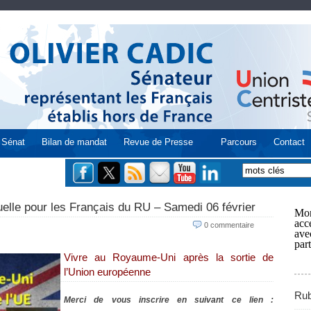
Sénat
Bilan de mandat
Revue de Presse
Parcours
Contact
elle pour les Français du RU – Samedi 06 février
Mon
acce
0 commentaire
ave
part
Vivre au Royaume-Uni après la sortie de
l’Union européenne
Rub
Merci de vous inscrire en suivant ce lien :