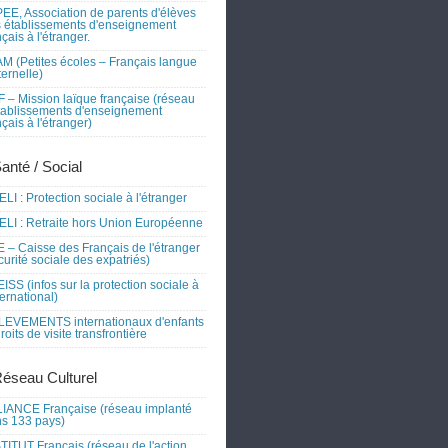
EE, Association de parents d'élèves
 établissements d'enseignement
nçais à l'étranger.
M (Petites écoles – Français langue
ernelle)
 – Mission laïque française (réseau
tablissements d'enseignement
nçais à l'étranger)
Santé / Social
LI : Protection sociale à l'étranger
LI : Retraite hors Union Européenne
 – Caisse des Français de l'étranger
curité sociale des expatriés)
ISS (infos sur la protection sociale à
nternational)
EVEMENTS internationaux d'enfants
droits de visite transfrontière
Réseau Culturel
IANCE Française (réseau implanté
s 133 pays)
TITUT Français (réseau de l'action