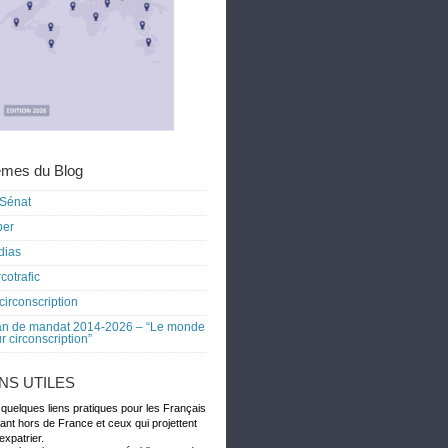
mes du Blog
Sénat
ber
dias
cotrafic
circonscription
an de mandat 2014-2026 – “Le monde
r circonscription”
ENS UTILES
 quelques liens pratiques pour les Français
dant hors de France et ceux qui projettent
expatrier.