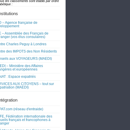
ous les classements sont établis par ordre
bétique :
nstitutions
 – Agence française de
veloppement
 – Assemblée des Français de
tranger (vos élus consulaires)
tre Charles Peguy à Londres
tre des IMPOTS des Non Résidents
nseils aux VOYAGEURS (MAEDI)
DI – Ministère des Affaires
angères et européennes
AT : Espace expatriés
RVICES AUX CITOYENS – tout sur
xpatriation (MAEDI)
ntégration
AT.com (réseau d'entraide)
FE, Fédération internationale des
ueils français et francophones à
tranger