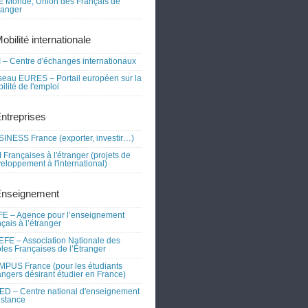
 Monde, Union des Français de
tranger
obilité internationale
 – Centre d'échanges internationaux
eau EURES – Portail européen sur la
ilité de l'emploi
Entreprises
INESS France (exporter, investir…)
 Françaises à l'étranger (projets de
eloppement à l'international)
Enseignement
E – Agence pour l’enseignement
nçais à l’étranger
FE – Association Nationale des
les Françaises de l’Étranger
PUS France (pour les étudiants
angers désirant étudier en France)
D – Centre national d'enseignement
istance