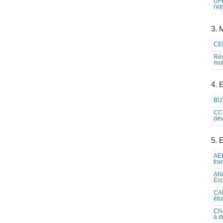
UFE
l'é
3. M
CEI
Rés
mob
4. 
BUS
CCI
dév
5. 
AEF
fra
ANE
Éco
CAM
étr
CNE
à d