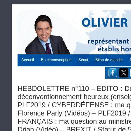
Accueil
En circonscription
Sénat
Bilan de mandat
HEBDOLETTRE n°110 – ÉDITO : De 
déconventionnement heureux (enseig
PLF2019 / CYBERDÉFENSE : ma ques
Florence Parly (Vidéos) – PLF20
FRANÇAIS : ma question au ministr
Drian (Vidéo) – BREXIT / Statut de 5