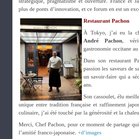
stratégique, pragmatisme et ouverture. France et J
plus de ponts d’innovation, et ce forum en est un exce
Restaurant Pachon
À Tokyo, j’ai eu la c
André Pachon
, vér
gastronomie occitane au
Dans son restaurant Pa
passion les saveurs de s
un savoir-faire qui a s
ans.
Son cassoulet, élu meill
unique entre tradition française et raffinement japo
culinaire, j’ai été touché par la générosité et la chale
Merci, Chef Pachon, pour ce moment de partage qui 
l’amitié franco-japonaise.
+d’images