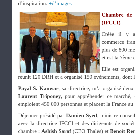
d’inspiration.
+d’images
Chambre de c
(IFCCI)
Créée il y 
commerce fran
plus de 800 me
et est la 7ème
Elle est organi
réunit 120 DRH et a organisé 150 évènements, dont
Payal S. Kanwar
, sa directrice, m’a organisé deu
Laurent Triponey
, pour appréhender ce marché, o
emploient 450 000 personnes et placent la France au 
Déjeuner présidé par
Damien Syed
, ministre-consei
avec la directrice IFCCI et des dirigeants de sociét
chambre :
Ashish Saraf
(CEO Thalès) et
Benoît Re