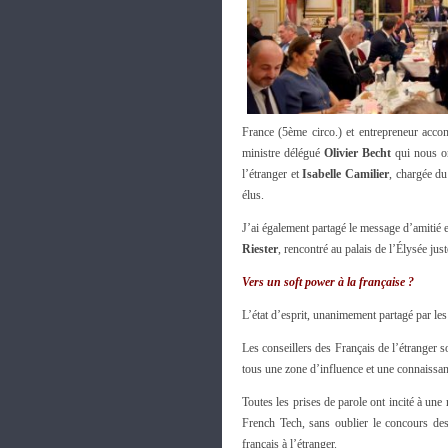
France (5ème circo.) et entrepreneur accom
ministre délégué
Olivier Becht
qui nous on
l’étranger et
Isabelle Camilier
, chargée du
élus.
J’ai également partagé le message d’amitié 
Riester
, rencontré au palais de l’Élysée just
Vers un soft power à la française ?
L’état d’esprit, unanimement partagé par les 
Les conseillers des Français de l’étranger s
tous une zone d’influence et une connaissanc
Toutes les prises de parole ont incité à un
French Tech, sans oublier le concours des 
français à l’étranger.