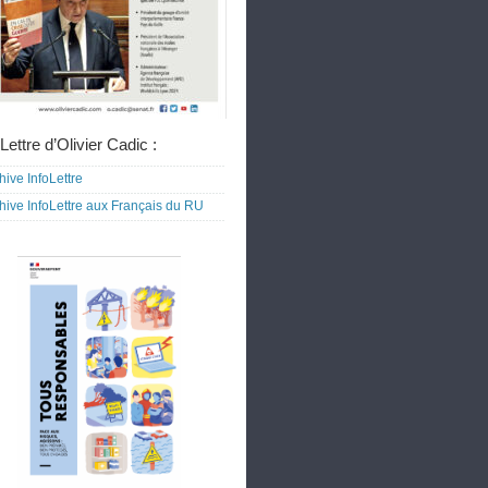
Lettre d’Olivier Cadic :
hive InfoLettre
hive InfoLettre aux Français du RU