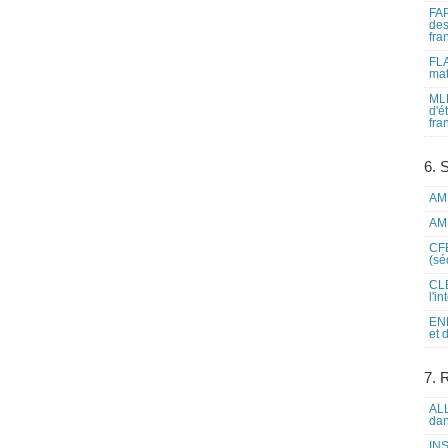
FAP
des
fra
FLA
mat
MLF
d'é
fra
6. 
AME
AME
CFE
(sé
CLE
l'i
ENL
et 
7. 
ALL
dan
INS