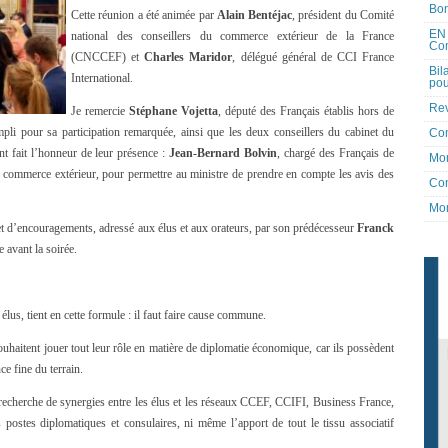
Bon
Cette réunion a été animée par
Alain Bentéjac
, président du Comité
EN 
national des conseillers du commerce extérieur de la France
Co
(CNCCEF) et
Charles Maridor
, délégué général de CCI France
Bil
International.
pou
Rev
Je remercie
Stéphane Vojetta
, député des Français établis hors de
pli pour sa participation remarquée, ainsi que les deux conseillers du cabinet du
Co
t fait l’honneur de leur présence :
Jean-Bernard Bolvin
, chargé des Français de
Mon
 commerce extérieur, pour permettre au ministre de prendre en compte les avis des
Con
Mon
et d’encouragements, adressé aux élus et aux orateurs, par son prédécesseur
Franck
e avant la soirée.
élus, tient en cette formule : il faut faire cause commune.
ouhaitent jouer tout leur rôle en matière de diplomatie économique, car ils possèdent
e fine du terrain.
e recherche de synergies entre les élus et les réseaux CCEF, CCIFI, Business France,
postes diplomatiques et consulaires, ni même l’apport de tout le tissu associatif