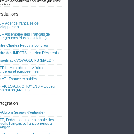
ous les classements sont établis par ordre
bétique :
nstitutions
 – Agence française de
veloppement
 – Assemblée des Français de
tranger (vos élus consulaires)
tre Charles Peguy à Londres
tre des IMPOTS des Non Résidents
nseils aux VOYAGEURS (MAEDI)
DI – Ministère des Affaires
angères et européennes
AT : Espace expatriés
RVICES AUX CITOYENS – tout sur
xpatriation (MAEDI)
ntégration
AT.com (réseau d'entraide)
FE, Fédération internationale des
ueils français et francophones à
tranger