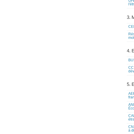
UFE
l'é
3. M
CEI
Rés
mob
4. 
BUS
CCI
dév
5. 
AEF
fra
ANE
Éco
CAM
étr
CNE
à d