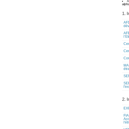
T
alpha
1. I
AFD
dé
AFE
l’E
Cen
Cen
Co
MAE
étr
SEN
SE
l'e
2. I
EXP
FIA
Acc
l'é