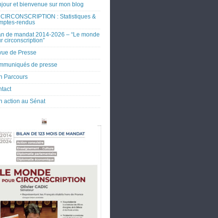
jour et bienvenue sur mon blog
CIRCONSCRIPTION : Statistiques &
mptes-rendus
an de mandat 2014-2026 – “Le monde
r circonscription”
ue de Presse
mmuniqués de presse
 Parcours
tact
 action au Sénat