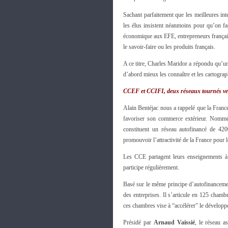
Sachant parfaitement que les meilleures int
les élus insistent néanmoins pour qu’on fa
économique aux EFE, entrepreneurs français 
le savoir-faire ou les produits français.
A ce titre, Charles Maridor a répondu qu’une
d’abord mieux les connaître et les cartograph
CCEF et CCIFI, deux réseaux tournés vers
Alain Bentéjac nous a rappelé que la Franc
favoriser son commerce extérieur. Nommés 
constituent un réseau autofinancé de 42
promouvoir l’attractivité de la France pour l
Les CCE partagent leurs enseignements à 
participe régulièrement.
Basé sur le même principe d’autofinancemen
des entreprises. Il s’articule en 125 cha
ces chambres vise à “accélérer” le développ
Présidé par
Arnaud Vaissié
, le réseau 