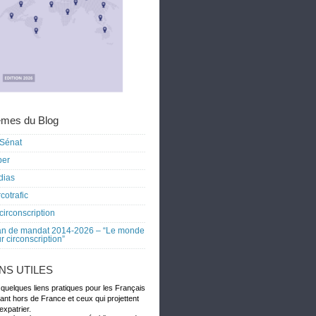
mes du Blog
Sénat
ber
dias
cotrafic
circonscription
an de mandat 2014-2026 – “Le monde
r circonscription”
ENS UTILES
 quelques liens pratiques pour les Français
dant hors de France et ceux qui projettent
expatrier.