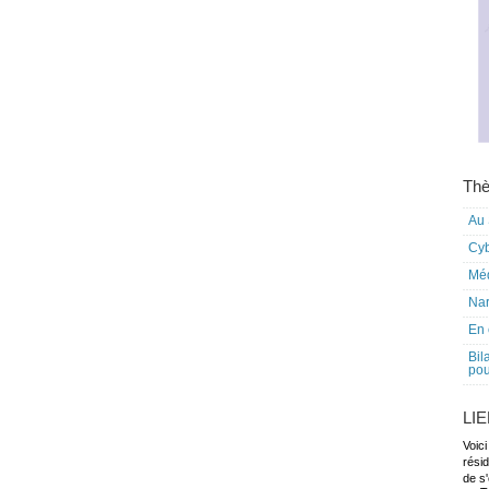
Thè
Au 
Cy
Mé
Nar
En 
Bil
pou
LI
Voici
rési
de s'