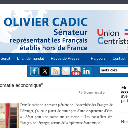
Sénat
Bilan de mandat
Revue de Presse
Parcours
Contact
lomatie économique”
Mon
acce
0 commentaire
ave
part
Dans le cadre de la session plénière de l’Assemblée des Français de
l’étranger, j’ai eu le plaisir de réunir plus d’une cinquantaine d’élus
au Sénat pour une soirée sur ce thème : “Les conseillers des
Rub
Français de l’étranger, acteurs de la diplomatie économique”.