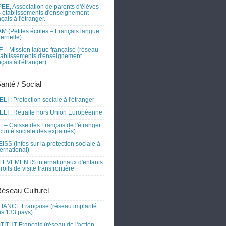
EE, Association de parents d'élèves
 établissements d'enseignement
nçais à l'étranger.
M (Petites écoles – Français langue
ernelle)
 – Mission laïque française (réseau
tablissements d'enseignement
nçais à l'étranger)
Santé / Social
LI : Protection sociale à l'étranger
LI : Retraite hors Union Européenne
 – Caisse des Français de l'étranger
curité sociale des expatriés)
ISS (infos sur la protection sociale à
nternational)
EVEMENTS internationaux d'enfants
droits de visite transfrontière
Réseau Culturel
IANCE Française (réseau implanté
s 133 pays)
TITUT Français (réseau de l'action