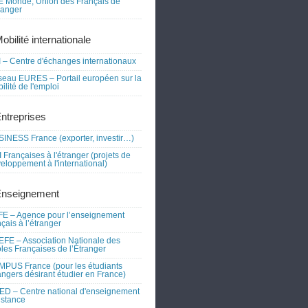
 Monde, Union des Français de
tranger
obilité internationale
 – Centre d'échanges internationaux
eau EURES – Portail européen sur la
ilité de l'emploi
Entreprises
INESS France (exporter, investir…)
 Françaises à l'étranger (projets de
eloppement à l'international)
Enseignement
E – Agence pour l’enseignement
nçais à l’étranger
FE – Association Nationale des
les Françaises de l’Étranger
PUS France (pour les étudiants
angers désirant étudier en France)
D – Centre national d'enseignement
istance