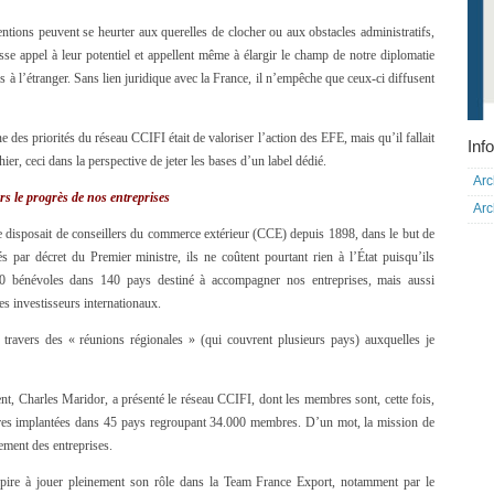
entions peuvent se heurter aux querelles de clocher ou aux obstacles administratifs,
sse appel à leur potentiel et appellent même à élargir le champ de notre diplomatie
à l’étranger. Sans lien juridique avec la France, il n’empêche que ceux-ci diffusent
 des priorités du réseau CCIFI était de valoriser l’action des EFE, mais qu’il fallait
Info
ier, ceci dans la perspective de jeter les bases d’un label dédié.
Arc
 le progrès de nos entreprises
Arc
e disposait de conseillers du commerce extérieur (CCE) depuis 1898, dans le but de
par décret du Premier ministre, ils ne coûtent pourtant rien à l’État puisqu’ils
00 bénévoles dans 140 pays destiné à accompagner nos entreprises, mais aussi
es investisseurs internationaux.
travers des « réunions régionales » (qui couvrent plusieurs pays) auxquelles je
t, Charles Maridor, a présenté le réseau CCIFI, dont les membres sont, cette fois,
mbres implantées dans 45 pays regroupant 34.000 membres. D’un mot, la mission de
ement des entreprises.
aspire à jouer pleinement son rôle dans la Team France Export, notamment par le