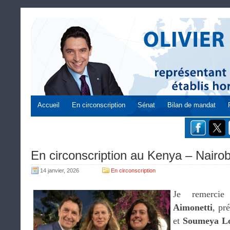
Accueil
En circonscription
Sénat
Bilan de mandat
En circonscription au Kenya – Nairob
14 janvier, 2026
En circonscription
Je remercie
Aimonetti
, pr
et
Soumeya Lo