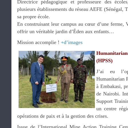
Directrice pédagogique et professeure des école
plusieurs établissements du réseau AEFE (Sénégal, T
sa propre école.
En construisant leur campus au cœur d’une ferme, Vi
offrir un véritable jardin d’Éden aux enfants…
Mission accomplie !
+d’images
Humanitaria
(HPSS)
J’ai eu l’op
Humanitarian 
à Embakasi, prè
de Nairobi. Int
Support Traini
un centre régi
opérations de paix et à la gestion des crises.
Issue de l’International Mine Action Training Cent