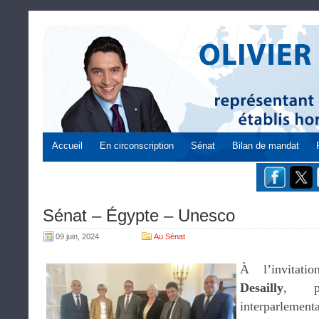
Accueil
En circonscription
Sénat
Bilan de mandat
Sénat – Égypte – Unesco
09 juin, 2024
Au Sénat
À l’invitat
Desailly
, pr
interparlement