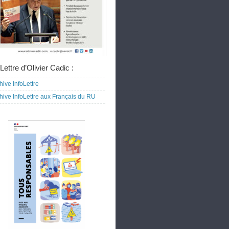
Lettre d’Olivier Cadic :
hive InfoLettre
hive InfoLettre aux Français du RU