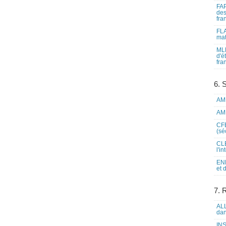
FAP
des
fra
FLA
mat
MLF
d'é
fra
6. 
AME
AME
CFE
(sé
CLE
l'i
ENL
et 
7. 
ALL
dan
INS