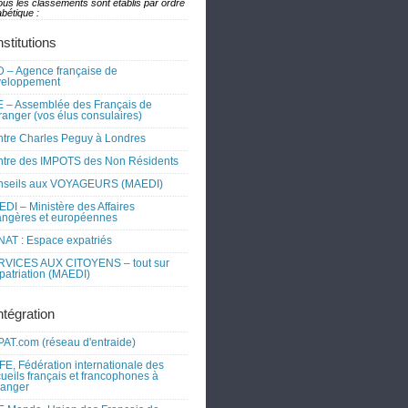
ous les classements sont établis par ordre
bétique :
nstitutions
 – Agence française de
veloppement
 – Assemblée des Français de
tranger (vos élus consulaires)
tre Charles Peguy à Londres
tre des IMPOTS des Non Résidents
nseils aux VOYAGEURS (MAEDI)
DI – Ministère des Affaires
angères et européennes
AT : Espace expatriés
RVICES AUX CITOYENS – tout sur
xpatriation (MAEDI)
ntégration
AT.com (réseau d'entraide)
FE, Fédération internationale des
ueils français et francophones à
tranger