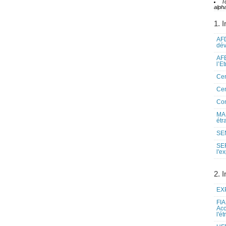
T
alpha
1. I
AFD
dé
AFE
l’E
Cen
Cen
Co
MAE
étr
SEN
SE
l'e
2. I
EXP
FIA
Acc
l'é