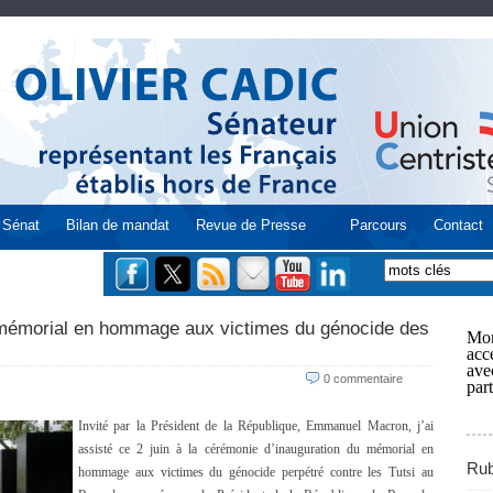
Sénat
Bilan de mandat
Revue de Presse
Parcours
Contact
mémorial en hommage aux victimes du génocide des
Mon
acce
ave
0 commentaire
part
Invité par la Président de la République, Emmanuel Macron, j’ai
assisté ce 2 juin à la cérémonie d’inauguration du mémorial en
Rub
hommage aux victimes du génocide perpétré contre les Tutsi au