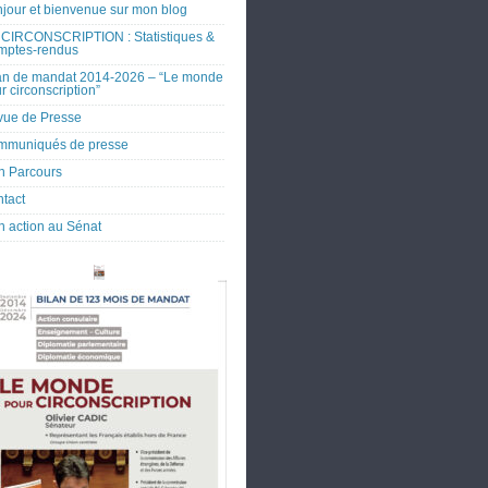
jour et bienvenue sur mon blog
CIRCONSCRIPTION : Statistiques &
mptes-rendus
an de mandat 2014-2026 – “Le monde
r circonscription”
ue de Presse
mmuniqués de presse
 Parcours
tact
 action au Sénat