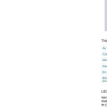
Thè
Au 
Cy
Mé
Nar
En 
Bil
pou
LI
Voici
rési
de s'