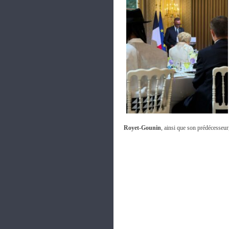
Royet-Gounin
, ainsi que son prédécesseu