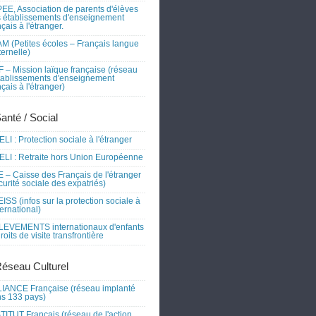
EE, Association de parents d'élèves
 établissements d'enseignement
nçais à l'étranger.
M (Petites écoles – Français langue
ernelle)
 – Mission laïque française (réseau
tablissements d'enseignement
nçais à l'étranger)
Santé / Social
LI : Protection sociale à l'étranger
LI : Retraite hors Union Européenne
 – Caisse des Français de l'étranger
curité sociale des expatriés)
ISS (infos sur la protection sociale à
nternational)
EVEMENTS internationaux d'enfants
droits de visite transfrontière
Réseau Culturel
IANCE Française (réseau implanté
s 133 pays)
TITUT Français (réseau de l'action