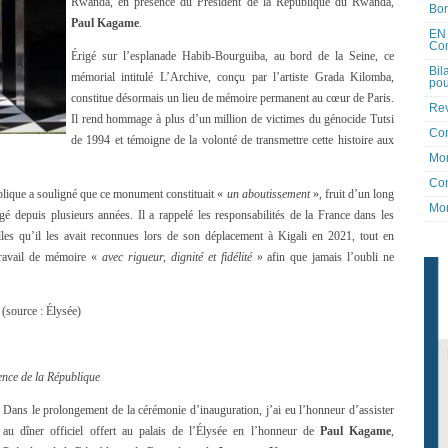
Rwanda, en présence du Président de la République du Rwanda,
Bon
Paul Kagame
.
EN 
Co
Érigé sur l’esplanade Habib-Bourguiba, au bord de la Seine, ce
Bil
mémorial intitulé L’Archive, conçu par l’artiste Grada Kilomba,
pou
constitue désormais un lieu de mémoire permanent au cœur de Paris.
Rev
Il rend hommage à plus d’un million de victimes du génocide Tutsi
Co
de 1994 et témoigne de la volonté de transmettre cette histoire aux
Mon
Con
blique a souligné que ce monument constituait «
un aboutissement
», fruit d’un long
Mon
agé depuis plusieurs années. Il a rappelé les responsabilités de la France dans les
les qu’il les avait reconnues lors de son déplacement à Kigali en 2021, tout en
 travail de mémoire «
avec rigueur, dignité et fidélité
» afin que jamais l’oubli ne
(source : Élysée)
ence de la République
Dans le prolongement de la cérémonie d’inauguration, j’ai eu l’honneur d’assister
au dîner officiel offert au palais de l’Élysée en l’honneur de
Paul Kagame
,