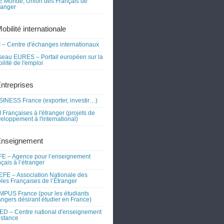
 Monde, Union des Français de
tranger
obilité internationale
 – Centre d'échanges internationaux
eau EURES – Portail européen sur la
ilité de l'emploi
Entreprises
INESS France (exporter, investir…)
 Françaises à l'étranger (projets de
eloppement à l'international)
Enseignement
E – Agence pour l’enseignement
nçais à l’étranger
FE – Association Nationale des
les Françaises de l’Étranger
PUS France (pour les étudiants
angers désirant étudier en France)
D – Centre national d'enseignement
istance