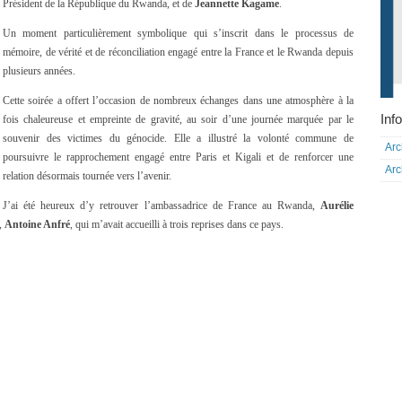
Président de la République du Rwanda, et de
Jeannette Kagame
.
Un moment particulièrement symbolique qui s’inscrit dans le processus de
mémoire, de vérité et de réconciliation engagé entre la France et le Rwanda depuis
plusieurs années.
Cette soirée a offert l’occasion de nombreux échanges dans une atmosphère à la
Info
fois chaleureuse et empreinte de gravité, au soir d’une journée marquée par le
souvenir des victimes du génocide. Elle a illustré la volonté commune de
Arc
poursuivre le rapprochement engagé entre Paris et Kigali et de renforcer une
Arc
relation désormais tournée vers l’avenir.
J’ai été heureux d’y retrouver l’ambassadrice de France au Rwanda,
Aurélie
r,
Antoine Anfré
, qui m’avait accueilli à trois reprises dans ce pays.