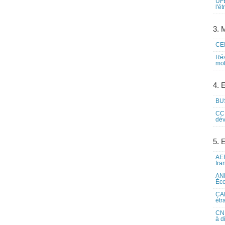
UFE
l'é
3. M
CEI
Rés
mob
4. 
BUS
CCI
dév
5. 
AEF
fra
ANE
Éco
CAM
étr
CNE
à d