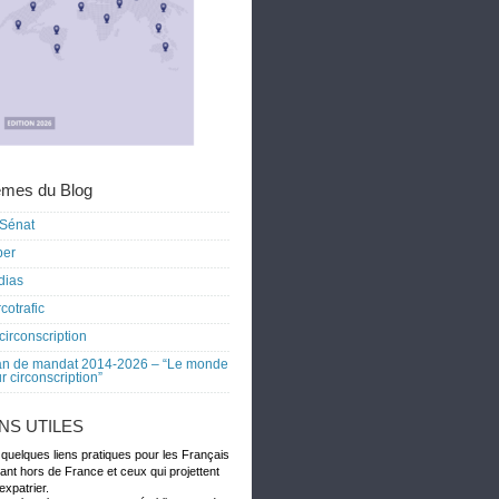
mes du Blog
Sénat
ber
dias
cotrafic
circonscription
an de mandat 2014-2026 – “Le monde
r circonscription”
ENS UTILES
 quelques liens pratiques pour les Français
dant hors de France et ceux qui projettent
expatrier.