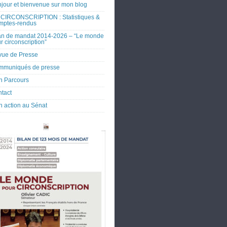
jour et bienvenue sur mon blog
CIRCONSCRIPTION : Statistiques &
mptes-rendus
an de mandat 2014-2026 – “Le monde
r circonscription”
ue de Presse
mmuniqués de presse
 Parcours
tact
 action au Sénat