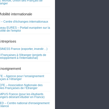
 Monde, Union des Français de
tranger
obilité internationale
 – Centre d'échanges internationaux
eau EURES – Portail européen sur la
ilité de l'emploi
Entreprises
INESS France (exporter, investir…)
 Françaises à l'étranger (projets de
eloppement à l'international)
Enseignement
E – Agence pour l’enseignement
nçais à l’étranger
FE – Association Nationale des
les Françaises de l’Étranger
PUS France (pour les étudiants
angers désirant étudier en France)
D – Centre national d'enseignement
istance