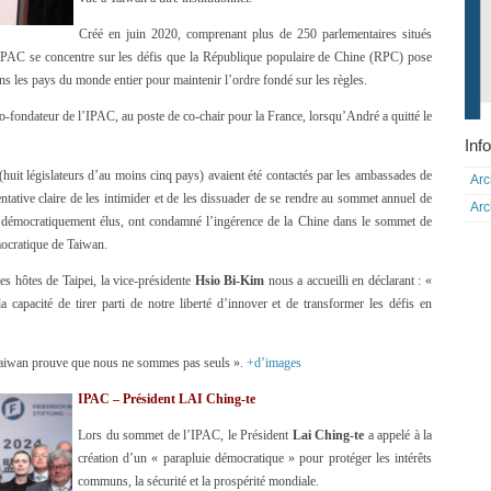
Créé en juin 2020, comprenant plus de 250 parlementaires situés
IPAC se concentre sur les défis que la République populaire de Chine (RPC) pose
ns les pays du monde entier pour maintenir l’ordre fondé sur les règles.
co-fondateur de l’IPAC, au poste de co-chair pour la France, lorsqu’André a quitté le
Info
uit législateurs d’au moins cinq pays) avaient été contactés par les ambassades de
Arc
tative claire de les intimider et de les dissuader de se rendre au sommet annuel de
Arc
démocratiquement élus, ont condamné l’ingérence de la Chine dans le sommet de
mocratique de Taiwan.
es hôtes de Taipei, la vice-présidente
Hsio Bi-Kim
nous a accueilli en déclarant : «
a capacité de tirer parti de notre liberté d’innover et de transformer les défis en
Taiwan prouve que nous ne sommes pas seuls ».
+d’images
IPAC – Président LAI Ching-te
Lors du sommet de l’IPAC, le Président
Lai Ching-te
a appelé à la
création d’un « parapluie démocratique » pour protéger les intérêts
communs, la sécurité et la prospérité mondiale.