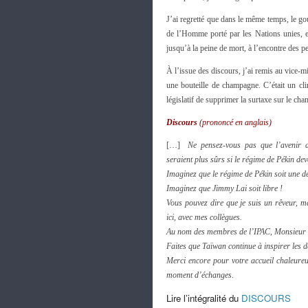
J’ai regretté que dans le même temps, le go
de l’Homme porté par les Nations unies, en
jusqu’à la peine de mort, à l’encontre des 
À l’issue des discours, j’ai remis au vice
une bouteille de champagne. C’était un cl
législatif de supprimer la surtaxe sur le ch
Discours
(prononcé en anglais)
[…]
Ne pensez-vous pas que l’avenir
seraient plus sûrs si le régime de Pékin de
Imaginez que le régime de Pékin soit une d
Imaginez que Jimmy Lai soit libre !
Vous pouvez dire que je suis un rêveur, ma
ici, avec mes collègues.
Au nom des membres de l’IPAC, Monsieur l
Faites que Taïwan continue à inspirer les 
Merci encore pour votre accueil chaleureu
moment d’échanges
.
Lire l’intégralité du
DISCOURS