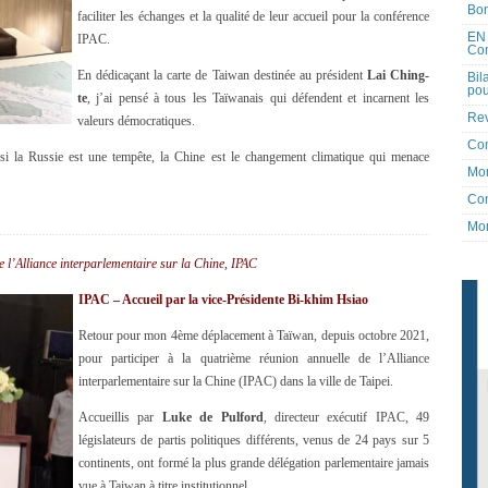
Bon
faciliter les échanges et la qualité de leur accueil pour la conférence
EN 
IPAC.
Co
En dédicaçant la carte de Taiwan destinée au président
Lai Ching-
Bil
pou
te
, j’ai pensé à tous les Taïwanais qui défendent et incarnent les
Rev
valeurs démocratiques.
Co
 si la Russie est une tempête, la Chine est le changement climatique qui menace
Mon
Con
Mon
 l’Alliance interparlementaire sur la Chine, IPAC
IPAC – Accueil par la vice-Présidente Bi-khim Hsiao
Retour pour mon 4ème déplacement à Taïwan, depuis octobre 2021,
pour participer à la quatrième réunion annuelle de l’Alliance
interparlementaire sur la Chine (IPAC) dans la ville de Taipei.
Accueillis par
Luke de Pulford
, directeur exécutif IPAC, 49
législateurs de partis politiques différents, venus de 24 pays sur 5
continents, ont formé la plus grande délégation parlementaire jamais
vue à Taiwan à titre institutionnel.