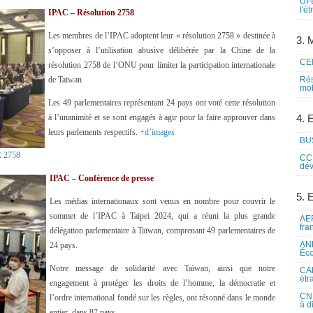
UFE
l'é
IPAC – Résolution 2758
Les membres de l’IPAC adoptent leur « résolution 2758 » destinée à
3. M
s’opposer à l’utilisation abusive délibérée par la Chine de la
CEI
résolution 2758 de l’ONU pour limiter la participation internationale
de Taiwan.
Rés
mob
Les 49 parlementaires représentant 24 pays ont voté cette résolution
à l’unanimité et se sont engagés à agir pour la faire approuver dans
4. 
leurs parlements respectifs.
+d’images
BUS
 2758
CCI
dév
IPAC – Conférence de presse
5. 
Les médias internationaux sont venus en nombre pour couvrir le
sommet de l’IPAC à Taipei 2024, qui a réuni la plus grande
AEF
fra
délégation parlementaire à Taïwan, comprenant 49 parlementaires de
ANE
24 pays.
Éco
Notre message de solidarité avec Taïwan, ainsi que notre
CAM
étr
engagement à protéger les droits de l’homme, la démocratie et
CNE
l’ordre international fondé sur les règles, ont résonné dans le monde
à d
entier, dans 87 pays.