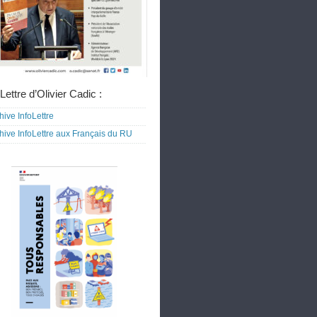
Lettre d’Olivier Cadic :
hive InfoLettre
hive InfoLettre aux Français du RU