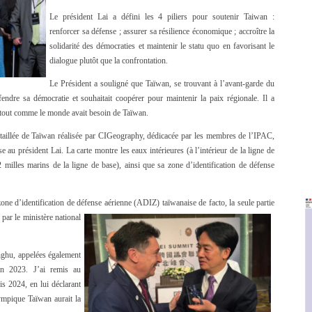
Le président Lai a défini les 4 piliers pour soutenir Taiwan :
renforcer sa défense ; assurer sa résilience économique ; accroître la
solidarité des démocraties et maintenir le statu quo en favorisant le
dialogue plutôt que la confrontation.
Le Président a souligné que Taïwan, se trouvant à l’avant-garde du
endre sa démocratie et souhaitait coopérer pour maintenir la paix régionale. Il a
 tout comme le monde avait besoin de Taïwan.
détaillée de Taïwan réalisée par CIGeography, dédicacée par les membres de l’IPAC,
e au président Lai. La carte montre les eaux intérieures (à l’intérieur de la ligne de
2 milles marins de la ligne de base), ainsi que sa zone d’identification de défense
zone d’identification de défense aérienne (ADIZ) taïwanaise de facto, la seule partie
 par le ministère national
nghu, appelées également
en 2023. J’ai remis au
is 2024, en lui déclarant
lympique Taïwan aurait la