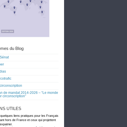
mes du Blog
Sénat
ber
dias
cotrafic
circonscription
an de mandat 2014-2026 – “Le monde
r circonscription”
ENS UTILES
 quelques liens pratiques pour les Français
dant hors de France et ceux qui projettent
expatrier.