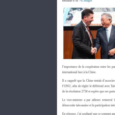
médaille d’or.
+d’images
l’importance de la coopération entre les p
international face à la Chine.
Il a rappelé que la Chine tentait d’associ
l’ONU, afin de régler le différend avec Taï
de la résolution 2758 et espère que ses part
Le vice-ministre a par ailleurs remerci
démocratie taïwanaise et la participation int
En réponse, j’ai souligné que ce sommet an