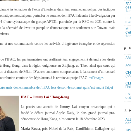
FAP
des
né les tentatives de Pékin d’interférer dans leur sommet annuel par des tactiques
fra
plomatique mondial pour perturber le sommet de l’IPAC fait suite à la divulgation par
FLA
2024 d’une cyberattaque du groupe APT31, parrainée par la RPC en 2021 contre le
mat
nt la nécessité de lever un parapluie démocratique non seulement sur Taïwan, mais
MLF
d'é
valeurs.
fra
ons et nos communautés contre les activités d’ingérence étrangère et de répression
6. 
AME
e l’IPAC, les parlementaires ont réaffirmé leur engagement à défendre les droits
AME
, à Hong Kong, dans la région ouïghoure au Xinjiang, au Tibet, ainsi que ceux qui
sion à distance de Pékin. D’autres annonces comprenaient le lancement d’un conseil
CFE
(sé
ontribution continue des législateurs à la retraite au projet IPAC.
+d’images
CLE
l'i
taïwanais devient membre de l’IPAC lors de son 4e sommet qui s’est tenu à Taipei
ENL
IPAC – Jimmy Lai / Hong-Kong
et 
Le procès tant attendu de
Jimmy Lai
, citoyen britannique qui a
7. 
fondé le défunt journal Apple Daily, le plus grand journal pro-
démocratie de Hong Kong, s’est ouvert le 18 décembre 2023.
ALL
dan
Maria Ressa
, prix Nobel de la Paix,
Caoilfhionn Gallagher
qui
INS