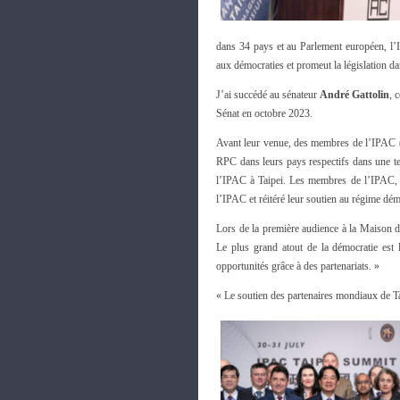
dans 34 pays et au Parlement européen, l’
aux démocraties et promeut la législation da
J’ai succédé au sénateur
André Gattolin
, 
Sénat en octobre 2023.
Avant leur venue, des membres de l’IPAC (h
RPC dans leurs pays respectifs dans une ten
l’IPAC à Taipei. Les membres de l’IPAC, 
l’IPAC et réitéré leur soutien au régime dé
Lors de la première audience à la Maison d
Le plus grand atout de la démocratie est l
opportunités grâce à des partenariats. »
« Le soutien des partenaires mondiaux de 