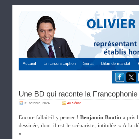
Accueil
En circonscription
Sénat
Bilan de mandat
Une BD qui raconte la Francophonie 
31 octobre, 2024
Au Sénat
Encore fallait-il y penser !
Benjamin Boutin
a pris l
dessinée, dont il est le scénariste, intitulée « A la
».