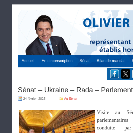
Accueil
En circonscription
Sénat
Bilan de mandat
Sénat – Ukraine – Rada – Parlement
24 février, 2025
Au Sénat
Visite au Sé
parlementaires
conduite 