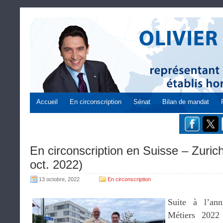
Accueil
En circonscription
Sénat
Bilan de mandat
En circonscription en Suisse – Zuric
oct. 2022)
13 octobre, 2022
En circonscription
Suite à l’an
Métiers 2022 