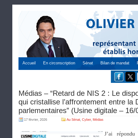
Accueil
En circonscription
Sénat
Bilan de mandat
Médias – “Retard de NIS 2 : Le dispo
qui cristallise l’affrontement entre la
parlementaires” (Usine digitale – 16
17 février, 2026
Au Sénat
,
Cyber
,
Médias
J’ai répondu 