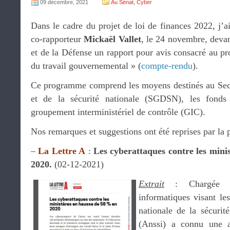
09 décembre, 2021
Au Sénat
,
Cyber
Dans le cadre du projet de loi de finances 2022, j’
co-rapporteur
Mickaël Vallet
, le 24 novembre, deva
et de la Défense un rapport pour avis consacré au 
du travail gouvernemental » (
compte-rendu
).
Ce programme comprend les moyens destinés au Secré
et de la sécurité nationale (SGDSN), les fonds 
groupement interministériel de contrôle (GIC).
Nos remarques et suggestions ont été reprises par la p
–
La Lettre A
:
Les cyberattaques contre les mini
2020.
(02-12-2021)
Extrait
: Chargée d
informatiques visant les
nationale de la sécurit
(Anssi) a connu une an