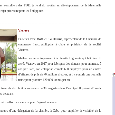
 conseillers des FDE, je ferai du soutien au développement de la Maternelle
rojet prioritaire pour les Philippines.
Vienovo
Entretien avec
Mathieu Guillaume
, représentant de la Chambre de
commerce franco-philippine à Cebu et président de la société
Vienovo.
Mathieu est un entrepreneur à la réussite fulgurante qui fait rêver. Il
a créé Vienovo en 2017 pour fabriquer des aliments pour animaux. 5
ans plus tard, son entreprise compte 600 employés pour un chiffre
d’affaires de près de 70 millions d’euros, et il va ouvrir une nouvelle
usine pour produire 120.000 tonnes par an.
éseau de distribution au travers de 30 magasins dans l’archipel. Il prévoit d’ouvrir
es deux ans.
met d’offrir des services pour l’agroalimentaire.
erture d’une délégation de la chambre à Cebu pour amplifier la visibilité de la