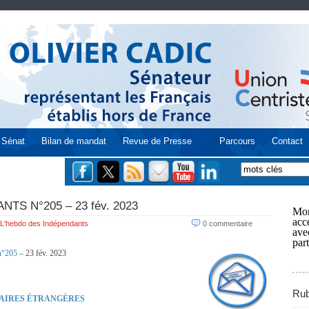
Sénat
Bilan de mandat
Revue de Presse
Parcours
Contact
TS N°205 – 23 fév. 2023
Mon
acce
L'hebdo des Indépendants
0 commentaire
ave
part
°205
– 23 fév. 2023
Rub
FAIRES ÉTRANGÈRES