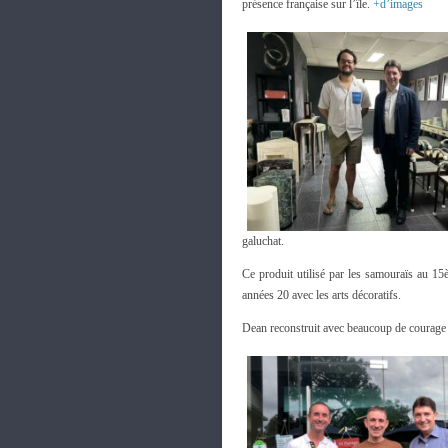
présence française sur l’île.
+d’images
galuchat.
Ce produit utilisé par les samouraïs au 15
années 20 avec les arts décoratifs.
Dean reconstruit avec beaucoup de courage e