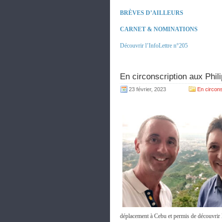
BRÈVES D’AILLEURS
CARNET & NOMINATIONS
Découvrir l’InfoLettre n°205
En circonscription aux Phil
23 février, 2023
En circons
déplacement à Cebu et permis de découvrir