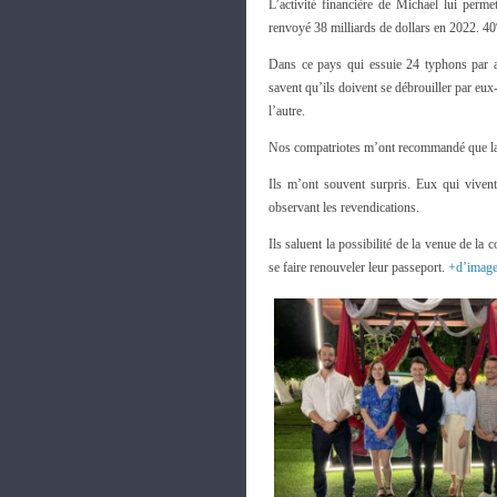
L’activité financière de Michael lui perm
renvoyé 38 milliards de dollars en 2022. 4
Dans ce pays qui essuie 24 typhons par a
savent qu’ils doivent se débrouiller par eux
l’autre.
Nos compatriotes m’ont recommandé que la F
Ils m’ont souvent surpris. Eux qui vivent
observant les revendications.
Ils saluent la possibilité de la venue de la
se faire renouveler leur passeport.
+d’imag