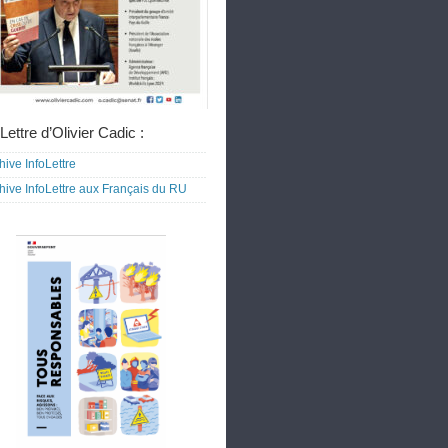
Lettre d’Olivier Cadic :
hive InfoLettre
hive InfoLettre aux Français du RU