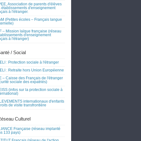
EE, Association de parents d'élèves
 établissements d'enseignement
nçais à l'étranger.
M (Petites écoles – Français langue
ernelle)
 – Mission laïque française (réseau
tablissements d'enseignement
nçais à l'étranger)
Santé / Social
LI : Protection sociale à l'étranger
LI : Retraite hors Union Européenne
 – Caisse des Français de l'étranger
curité sociale des expatriés)
ISS (infos sur la protection sociale à
nternational)
EVEMENTS internationaux d'enfants
droits de visite transfrontière
Réseau Culturel
IANCE Française (réseau implanté
s 133 pays)
TITUT Français (réseau de l'action