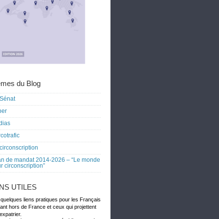
mes du Blog
Sénat
ber
dias
cotrafic
circonscription
an de mandat 2014-2026 – “Le monde
r circonscription”
ENS UTILES
 quelques liens pratiques pour les Français
dant hors de France et ceux qui projettent
expatrier.