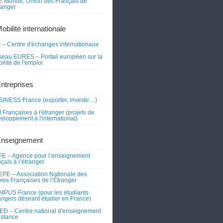
 Monde, Union des Français de
tranger
obilité internationale
 – Centre d'échanges internationaux
eau EURES – Portail européen sur la
ilité de l'emploi
Entreprises
INESS France (exporter, investir…)
 Françaises à l'étranger (projets de
eloppement à l'international)
Enseignement
E – Agence pour l’enseignement
nçais à l’étranger
FE – Association Nationale des
les Françaises de l’Étranger
PUS France (pour les étudiants
angers désirant étudier en France)
D – Centre national d'enseignement
istance