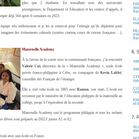
plus que 2 étudiants. En travaillant avec des universités
FAP
des
prestigieuses, le Department of Education et les centres d’appels, il
fra
compte déjà 564 après 6 semaines en 2023.
FLA
mat
 équipe très enthousiaste et je les ai remercié pour l’énergie qu’ils déploient pour
MLF
t imaginer des événements culturels (soirées cinéma, cours de cuisine française….).
d'é
fra
Maternelle Academy
6. 
À la faveur de la soirée avec la communauté française, j’ai rencontré
AME
Valerie Cui
, directrice de la « Maternelle Academy », seule école
AME
privée franco-philippine à Cebu, en compagnie de
Kevin Labbé
,
CFE
conseiller des Français de l’étranger.
(sé
CLE
Elle a créé cette école en 2005 avec
Ramon
, son mari. L’école est
l'i
reconnue par le ministère de l’éducation philippin de la maternelle au
ENL
collège, jusqu’à l’équivalent de la seconde.
et 
Maternelle Academy suit le programme philippin et tous les enfants
7. 
Les élèves sont préparés au DELF junior A1 et A2.
ALL
dan
école avec une école en France.
INS