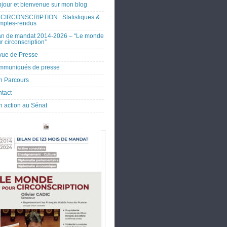
jour et bienvenue sur mon blog
CIRCONSCRIPTION : Statistiques &
mptes-rendus
an de mandat 2014-2026 – “Le monde
r circonscription”
ue de Presse
mmuniqués de presse
 Parcours
tact
 action au Sénat