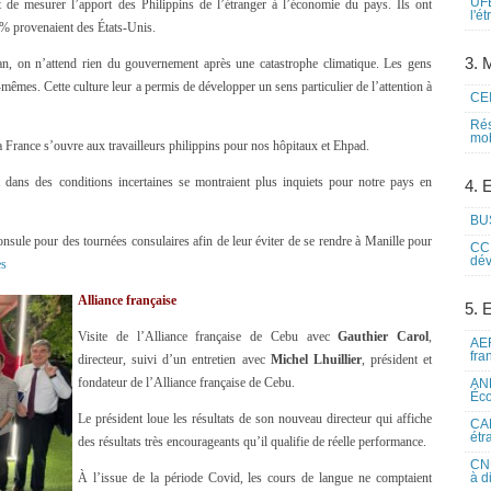
UFE
et de mesurer l’apport des Philippins de l’étranger à l’économie du pays. Ils ont
l'é
0% provenaient des États-Unis.
3. M
n, on n’attend rien du gouvernement après une catastrophe climatique. Les gens
-mêmes. Cette culture leur a permis de développer un sens particulier de l’attention à
CEI
Rés
mob
rance s’ouvre aux travailleurs philippins pour nos hôpitaux et Ehpad.
 dans des conditions incertaines se montraient plus inquiets pour notre pays en
4. 
BUS
 consule pour des tournées consulaires afin de leur éviter de se rendre à Manille pour
CCI
dév
es
Alliance française
5. 
Visite de l’Alliance française de Cebu avec
Gauthier Carol
,
AEF
fra
directeur, suivi d’un entretien avec
Michel Lhuillier
, président et
fondateur de l’Alliance française de Cebu.
ANE
Éco
Le président loue les résultats de son nouveau directeur qui affiche
CAM
étr
des résultats très encourageants qu’il qualifie de réelle performance.
CNE
À l’issue de la période Covid, les cours de langue ne comptaient
à d