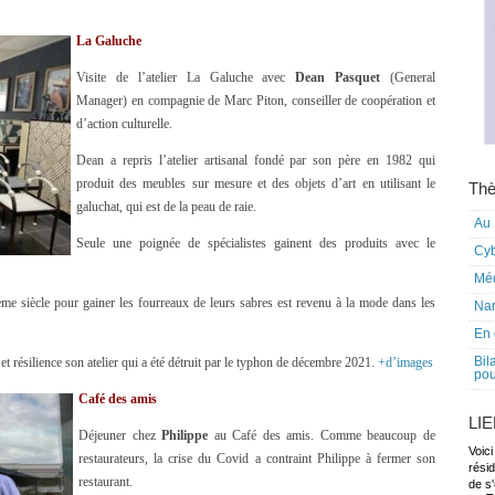
La Galuche
Visite de l’atelier La Galuche avec
Dean Pasquet
(General
Manager) en compagnie de Marc Piton, conseiller de coopération et
d’action culturelle.
Dean a repris l’atelier artisanal fondé par son père en 1982 qui
produit des meubles sur mesure et des objets d’art en utilisant le
Thè
galuchat, qui est de la peau de raie.
Au 
Seule une poignée de spécialistes gainent des produits avec le
Cy
Mé
ème siècle pour gainer les fourreaux de leurs sabres est revenu à la mode dans les
Nar
En 
Bil
t résilience son atelier qui a été détruit par le typhon de décembre 2021.
+d’images
pou
Café des amis
LI
Déjeuner chez
Philippe
au Café des amis. Comme beaucoup de
Voici
restaurateurs, la crise du Covid a contraint Philippe à fermer son
rési
restaurant.
de s'