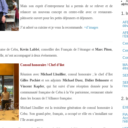
T
alpha
Mais son esprit d’entrepreneur lui a permis de se relever et de
relancer un nouveau concept en centre-ville avec ce restaurant-
1. I
pâtisserie ouvert pour les petits déjeuners et déjeuners.
AFD
dé
J’ai adoré sa cuisine et je vous la recommande.
+d’images
AFE
l’E
Cen
çaise de Cebu,
Kevin Labbé
, conseiller des Français de l’étranger et
Marc Piton
,
Cen
urelle, m’ont accompagné à deux événements.
Co
Consul honoraire / Chef d’ilot
MAE
étr
Réunion avec
Michael Lhuillier
, consul honoraire ; le chef d’îlot
SEN
Gilles Pochiet
et ses adjoints
Michael Duez
,
Didier Belmonte
et
SE
l'e
Vincent Kapfer
, qui fut suivi d’une réception donnée pour la
communauté française de Cebu à la Vie parisienne, restaurant située
2. I
dans les locaux de l’Alliance française.
EXP
Michael Lhuillier est la troisième génération de consul honoraire à
Cebu. Son grand-père, français, a occupé ce rôle en s’installant sur
FIA
Acc
l’île avant-guerre.
l'é