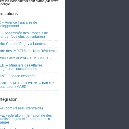
ous les classements sont établis par ordre
bétique :
nstitutions
 – Agence française de
veloppement
 – Assemblée des Français de
tranger (vos élus consulaires)
tre Charles Peguy à Londres
tre des IMPOTS des Non Résidents
nseils aux VOYAGEURS (MAEDI)
DI – Ministère des Affaires
angères et européennes
AT : Espace expatriés
RVICES AUX CITOYENS – tout sur
xpatriation (MAEDI)
ntégration
AT.com (réseau d'entraide)
FE, Fédération internationale des
ueils français et francophones à
tranger