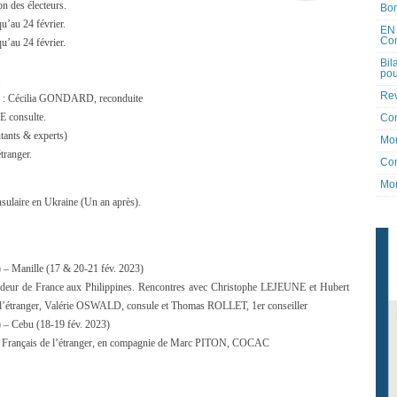
on des électeurs.
Bon
u’au 24 février.
EN 
Co
u’au 24 février.
Bil
pou
.
Rev
er : Cécilia GONDARD, reconduite
E consulte.
Co
tants & experts)
Mon
tranger.
Con
Mon
ulaire en Ukraine (Un an après).
– Manille (17 & 20-21 fév. 2023)
eur de France aux Philippines. Rencontres avec Christophe LEJEUNE et Hubert
l’étranger, Valérie OSWALD, consule et Thomas ROLLET, 1er conseiller
 – Cebu (18-19 fév. 2023)
s Français de l’étranger, en compagnie de Marc PITON, COCAC