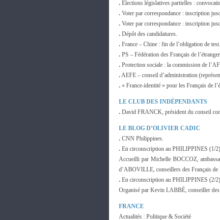
.
Élections législatives partielles : convocati
.
Voter par correspondance : inscription jusq
.
Voter par correspondance : inscription jusq
.
Dépôt des candidatures.
.
France – Chine : fin de l’obligation de test
.
PS – Fédération des Français de l’étrang
.
Protection sociale : la commission de l’AF
.
AEFE – conseil d’administration (représen
.
« France-identité » pour les Français de l’é
LE CLUB DES INDÉPENDANTS
.
David FRANCK, président du conseil cons
LE BLOG D’OLIVIER CADIC
.
CNN Philippines.
.
En circonscription au PHILIPPINES (1/2) 
Accueilli par Michelle BOCCOZ, ambassad
d’ABOVILLE, conseillers des Français de 
.
En circonscription au PHILIPPINES (2/2)
Organisé par Kevin LABBÉ, conseiller de
FRANCE
Actualités : Politique & Société