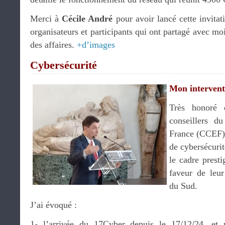
Merci à
Cécile André
pour avoir lancé cette invitat
organisateurs et participants qui ont partagé avec moi
des affaires.
+d’images
Cybersécurité
Mon intervent
Très honoré d
conseillers d
France (CCEF) 
de cybersécurit
le cadre presti
faveur de leur
du Sud.
J’ai évoqué :
1- l’arrivée du 17Cyber depuis le 17/12/24, et 