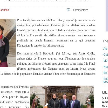
cription
0 commentaire
Premier déplacement en 2023 au Liban, pays où je me suis rendu
quatre fois précédemment. Comme je l’ai déclaré aux médias
libanais, je me suis donné pour mission d’évaluer les efforts que
déploie la France afin de vérifier si notre soutien est directement
profitable au peuple libanais, notamment en ce qui concerne
Thè
l’éducation, la santé et les infrastructures.
Au 
Dès mon arrivée à Beyrouth, j’ai été reçu par
Anne Grillo
,
Cy
ambassadrice de France, pour un tour d’horizon sur la situation
Mé
politique au Liban et préparer mes entretiens et ma visite à la Finul
Nar
(Forces intérimaires des Nations unies au Liban). Nous avons
En 
a détresse de la population libanaise victime d’une crise économique et financière
Bil
pou
 conseillers des Français
t du conseil consulaire à
LI
 à l’AFE pour le Moyen-
Voici
te du conseil consulaire à
rési
de s'
men), présidente des