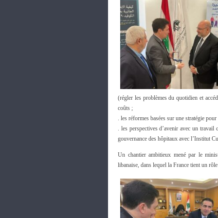
(régler les problèmes du quotidien et accé
coûts ;
. les réformes basées sur une stratégie pour 
. les perspectives d’avenir avec un travai
gouvernance des hôpitaux avec l’Institut Cu
Un chantier ambitieux mené par le ministr
libanaise, dans lequel la France tient un r