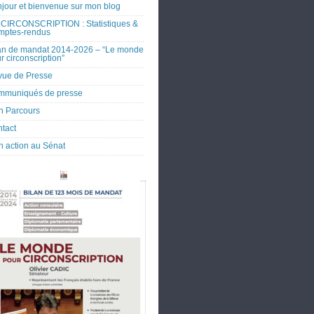
jour et bienvenue sur mon blog
CIRCONSCRIPTION : Statistiques &
mptes-rendus
an de mandat 2014-2026 – “Le monde
r circonscription”
ue de Presse
mmuniqués de presse
 Parcours
tact
 action au Sénat