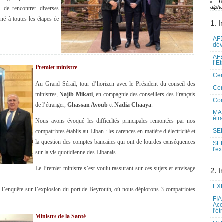
T
alpha
 de rencontrer diverses
né à toutes les étapes de
1. I
AFD
dé
AFE
l’E
Premier ministre
Cen
Au Grand Sérail, tour d’horizon avec le Président du conseil des
Cen
ministres,
Najib Mikati
, en compagnie des conseillers des Français
Co
de l’étranger,
Ghassan Ayoub
et
Nadia Chaaya
.
MAE
étr
Nous avons évoqué les difficultés principales remontées par nos
SEN
compatriotes établis au Liban : les carences en matière d’électricité et
la question des comptes bancaires qui ont de lourdes conséquences
SE
l'e
sur la vie quotidienne des Libanais.
Le Premier ministre s’est voulu rassurant sur ces sujets et envisage
2. I
EXP
de l’enquête sur l’explosion du port de Beyrouth, où nous déplorons 3 compatriotes
FIA
Acc
l'é
Ministre de la Santé