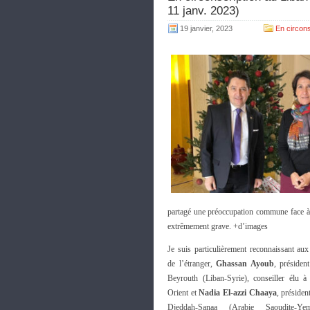
11 janv. 2023)
19 janvier, 2023
En circons
partagé une préoccupation commune face à l
extrêmement grave. +d’images
Je suis particulièrement reconnaissant aux
de l’étranger,
Ghassan Ayoub
, présiden
Beyrouth (Liban-Syrie), conseiller élu
Orient et
Nadia El-azzi Chaaya
, présiden
Djeddah-Sanaa (Arabie Saoudite-Ye