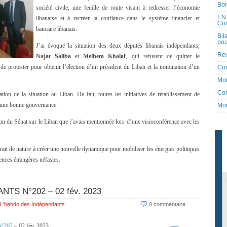
Bon
société civile, une feuille de route visant à redresser l’économie
EN 
libanaise et à recréer la confiance dans le système financier et
Co
bancaire libanais.
Bil
pou
J’ai évoqué la situation des deux députés libanais indépendants,
Rev
Najat Saliba
et
Melhem Khalaf
, qui refusent de quitter le
 de protester pour obtenir l’élection d’un président du Liban et la nomination d’un
Co
Mon
Con
ation de la situation au Liban. De fait, toutes les initiatives de rétablissement de
d’une bonne gouvernance.
Mon
on du Sénat sur le Liban que j’avais mentionnée lors d’une visioconférence avec les
rait de nature à créer une nouvelle dynamique pour mobiliser les énergies politiques
ences étrangères néfastes.
TS N°202 – 02 fév. 2023
L'hebdo des Indépendants
0 commentaire
°202
– 02 fév. 2023