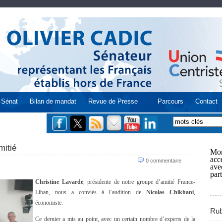
Sénat
Bilan de mandat
Revue de Presse
Parcours
Contact
mitié
Mon
acce
0 commentaire
ave
part
Christine Lavarde
, présidente de notre groupe d’amitié France-
Liban, nous a conviés à l’audition de
Nicolas Chikhani
,
économiste.
Rub
Ce dernier a mis au point, avec un certain nombre d’experts de la