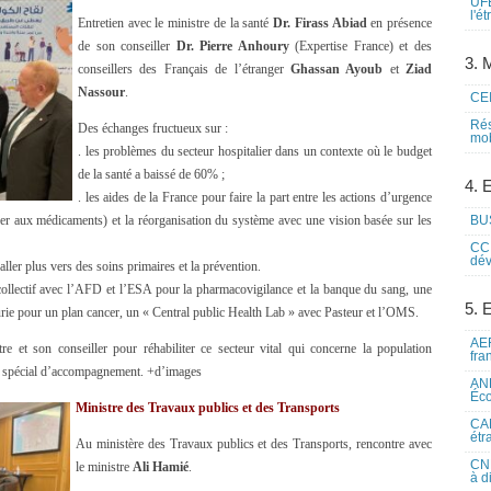
UFE
l'é
Entretien avec le ministre de la santé
Dr. Firass Abiad
en présence
de son conseiller
Dr. Pierre Anhoury
(Expertise France) et des
3. M
conseillers des Français de l’étranger
Ghassan Ayoub
et
Ziad
Nassour
.
CEI
Rés
Des échanges fructueux sur :
mob
. les problèmes du secteur hospitalier dans un contexte où le budget
de la santé a baissé de 60% ;
4. 
. les aides de la France pour faire la part entre les actions d’urgence
der aux médicaments) et la réorganisation du système avec une vision basée sur les
BUS
CCI
dév
aller plus vers des soins primaires et la prévention.
l collectif avec l’AFD et l’ESA pour la pharmacovigilance et la banque du sang, une
5. 
rie pour un plan cancer, un « Central public Health Lab » avec Pasteur et l’OMS.
AEF
e et son conseiller pour réhabiliter ce secteur vital qui concerne la population
fra
ôle spécial d’accompagnement. +d’images
ANE
Éco
Ministre des Travaux publics et des Transports
CAM
étr
Au ministère des Travaux publics et des Transports, rencontre avec
CNE
le ministre
Ali Hamié
.
à d