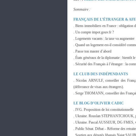
Sommaire :
FRANÇAIS DE L’ÉTRANGER & AF
. Biens immobiliers en France : obligation d
. Un compte impot.gouv.fr ?
. Logements vacants : la taxe va augmenter
. Quand un logement est-il considéré comm
. Passe ton master d’abord
. États généraux de la diplomatie : bientôt le
. Sécurité des Français à l’étranger : la co
LE CLUB DES INDÉPENDANTS
. Nicolas ARNULF, conseiller des França
(délivrance de visas aux étrangers).
. Serge THOMANN, conseiller des Français 
LE BLOG D’OLIVIER CADIC
. IVG. Proposition de loi constitutionnelle
. Ukraine. Rouslan STEPHANTCHOUK, prés
. Ukraine. Pascal AUSSEUR, DG FMES, vi
. Public Sénat. Débat – Réforme des retrait
. Soutien aux députés libanais Najat S