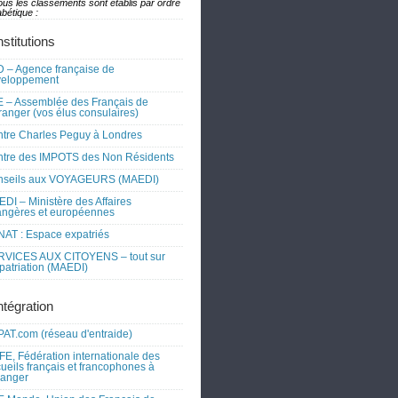
ous les classements sont établis par ordre
bétique :
nstitutions
 – Agence française de
veloppement
 – Assemblée des Français de
tranger (vos élus consulaires)
tre Charles Peguy à Londres
tre des IMPOTS des Non Résidents
nseils aux VOYAGEURS (MAEDI)
DI – Ministère des Affaires
angères et européennes
AT : Espace expatriés
RVICES AUX CITOYENS – tout sur
xpatriation (MAEDI)
ntégration
AT.com (réseau d'entraide)
FE, Fédération internationale des
ueils français et francophones à
tranger