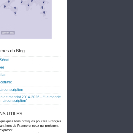
mes du Blog
Sénat
ber
dias
cotrafic
circonscription
an de mandat 2014-2026 – “Le monde
r circonscription”
ENS UTILES
 quelques liens pratiques pour les Français
dant hors de France et ceux qui projettent
expatrier.