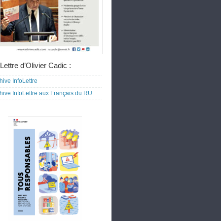
Lettre d’Olivier Cadic :
hive InfoLettre
hive InfoLettre aux Français du RU