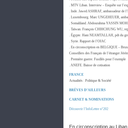
. MTV Liban. Interview – Enquête sur l’ex
. Inde. Jawed ASHRAF, ambassadeur de l’
. Luxembourg. Marc UNGEHEUER, ambassad
. Somaliland. Abdourahma YASSIN MOHA
. Taïwan. François CHIHCHUNG WU, repré
. Égypte. Hani NEAMTALLAH, pdt du group
. Syrie. Rapport de l’OIAC
. En circonscription en BELGIQUE – Bruxe
Conseillers des Français de l’étranger
. Première guerre. Fusillés pour l’exemple
. ANEFE. Baisse de cotisation
FRANCE
Actualités : Politique & Société
BRÈVES D’AILLEURS
CARNET & NOMINATIONS
Découvrir l’InfoLettre n°202
En circonscription au Liban