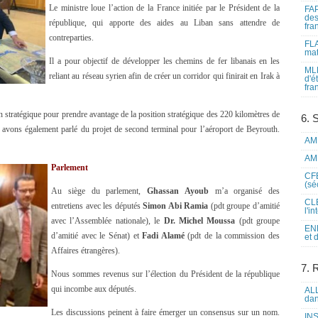
Le ministre loue l’action de la France initiée par le Président de la
FAP
des
république, qui apporte des aides au Liban sans attendre de
fra
contreparties.
FLA
mat
Il a pour objectif de développer les chemins de fer libanais en les
MLF
reliant au réseau syrien afin de créer un corridor qui finirait en Irak à
d'é
fra
an stratégique pour prendre avantage de la position stratégique des 220 kilomètres de
6. 
s avons également parlé du projet de second terminal pour l’aéroport de Beyrouth.
AME
AME
Parlement
CFE
(sé
Au siège du parlement,
Ghassan Ayoub
m’a organisé des
CLE
entretiens avec les députés
Simon Abi Ramia
(pdt groupe d’amitié
l'i
avec l’Assemblée nationale), le
Dr. Michel Moussa
(pdt groupe
ENL
d’amitié avec le Sénat) et
Fadi Alamé
(pdt de la commission des
et 
Affaires étrangères).
7. 
Nous sommes revenus sur l’élection du Président de la république
qui incombe aux députés.
ALL
dan
Les discussions peinent à faire émerger un consensus sur un nom.
INS