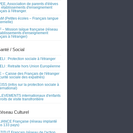
EE, Association de parents d'élèves
 établissements d'enseignement
nçais à l'étranger.
M (Petites écoles – Français langue
ernelle)
 – Mission laïque française (réseau
tablissements d'enseignement
nçais à l'étranger)
Santé / Social
LI : Protection sociale à l'étranger
LI : Retraite hors Union Européenne
 – Caisse des Français de l'étranger
curité sociale des expatriés)
ISS (infos sur la protection sociale à
nternational)
EVEMENTS internationaux d'enfants
droits de visite transfrontière
Réseau Culturel
IANCE Française (réseau implanté
s 133 pays)
TITUT Français (réseau de l'action