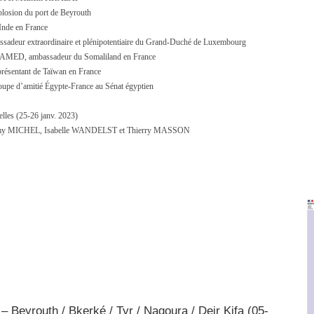
plosion du port de Beyrouth
Inde en France
eur extraordinaire et plénipotentiaire du Grand-Duché de Luxembourg
MED, ambassadeur du Somaliland en France
sentant de Taïwan en France
e d’amitié Égypte-France au Sénat égyptien
lles (25-26 janv. 2023)
 Jérémy MICHEL, Isabelle WANDELST et Thierry MASSON
 – Beyrouth / Bkerké / Tyr / Naqoura / Deir Kifa (05-