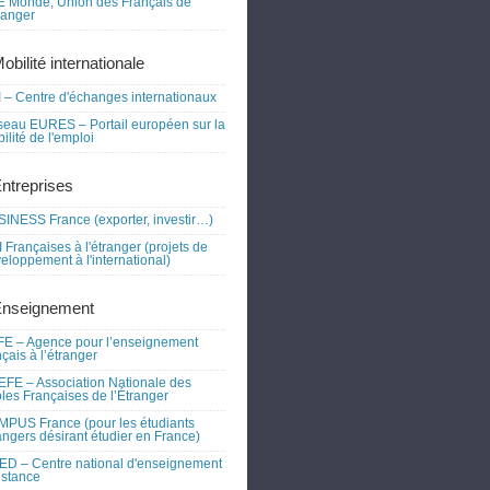
 Monde, Union des Français de
tranger
obilité internationale
 – Centre d'échanges internationaux
eau EURES – Portail européen sur la
ilité de l'emploi
Entreprises
INESS France (exporter, investir…)
 Françaises à l'étranger (projets de
eloppement à l'international)
Enseignement
E – Agence pour l’enseignement
nçais à l’étranger
FE – Association Nationale des
les Françaises de l’Étranger
PUS France (pour les étudiants
angers désirant étudier en France)
D – Centre national d'enseignement
istance