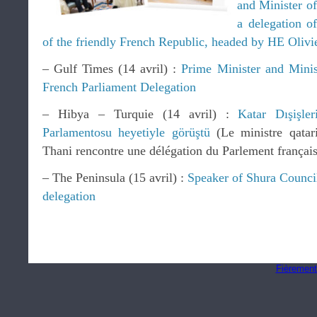
and Minister of
a delegation o
of the friendly French Republic, headed by HE Olivi
– Gulf Times (14 avril) :
Prime Minister and Minis
French Parliament Delegation
– Hibya – Turquie (14 avril) :
Katar Dışişle
Parlamentosu heyetiyle görüştü
(Le ministre qatari
Thani rencontre une délégation du Parlement français
– The Peninsula (15 avril) :
Speaker of Shura Counci
delegation
Fièrement