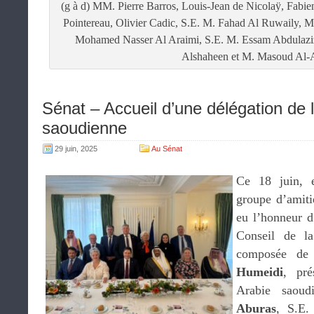
(g à d) MM. Pierre Barros, Louis-Jean de Nicolaÿ, Fab
Pointereau, Olivier Cadic, S.E. M. Fahad Al Ruwaily, 
Mohamed Nasser Al Araimi, S.E. M. Essam Abdulaziz
Alshaheen et M. Masoud Al-
Sénat – Accueil d’une délégation de 
saoudienne
29 juin, 2025
Au Sénat
Ce 18 juin, e
groupe d’amiti
eu l’honneur d
Conseil de la
composée d
Humeidi
, pré
Arabie saoud
Aburas
, S.E