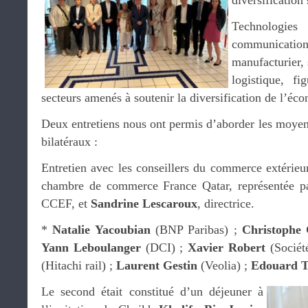
diversification
Technologies
communica
manufacturier, 
logistique, fi
secteurs amenés à soutenir la diversification de l’éc
Deux entretiens nous ont permis d’aborder les moyen
bilatéraux :
Entretien avec les conseillers du commerce extérieu
chambre de commerce France Qatar, représentée par
CCEF, et
Sandrine Lescaroux
, directrice.
*
Natalie Yacoubian
(BNP Paribas) ;
Christophe
Yann Leboulanger
(DCI) ;
Xavier Robert
(Sociét
(Hitachi rail) ;
Laurent Gestin
(Veolia) ;
Edouard T
Le second était constitué d’un déjeuner à