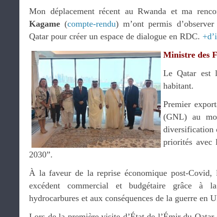
Mon déplacement récent au Rwanda et ma rencon
Kagame
(
compte-rendu
) m’ont permis d’observer 
Qatar pour créer un espace de dialogue en RDC.
+d’
Ministre des 
Le Qatar est
habitant.
Premier export
(GNL) au mon
diversification
priorités avec 
2030”.
À la faveur de la reprise économique post-Covid, l
excédent commercial et budgétaire grâce à l
hydrocarbures et aux conséquences de la guerre en U
Lors de la première visite d’État de l’Émir du Qatar 