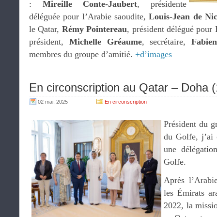
:
Mireille Conte-Jaubert
, présidente
déléguée pour l’Arabie saoudite,
Louis-Jean de Nic
le Qatar,
Rémy Pointereau
, président délégué pour
président,
Michelle Gréaume
, secrétaire,
Fabie
membres du groupe d’amitié.
+d’images
En circonscription au Qatar – Doha (
02 mai, 2025
En circonscription
Président du g
du Golfe, j’ai
une délégatio
Golfe.
Après l’Arabie
les Émirats ar
2022, la missi