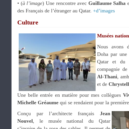
•⁠ ⁠(
à l’image
) Une rencontre avec
Guillaume Salha
des Français de l’étranger au Qatar.
+d’images
Culture
Musées natio
Nous avons d
Doha par une 
Qatar et du 
compagnie d
Al-Thani
, amb
et de
Chrystel
Une belle entrée en matière pour mes collègues
Vi
Michelle Gréaume
qui se rendaient pour la première
Conçu par l’architecte français
Jean
Nouvel
, le musée national du Qatar
s’inspire de la rose des sables. Il permet de