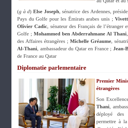
au Qatar et au
(
g à d
)
Else Joseph
, sénatrice des Ardennes, prési
Pays du Golfe pour les Émirats arabes unis ;
Vivet
Olivier Cadic
, sénateur des Français de l’étranger
Golfe ;
Mohammed ben Abderrahmane Al Thani
des Affaires étrangères ;
Michelle Gréaume
, sénat
Al-Thani
, ambassadeur du Qatar en France ;
Jean-B
de France au Qatar
Diplomatie parlementaire
Premier Minist
étrangères
Son Excellen
Thani
, ambass
déployé des e
permettre à la