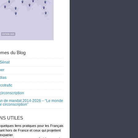
mes du Blog
Sénat
ber
dias
cotrafic
circonscription
an de mandat 2014-2026 – “Le monde
r circonscription”
ENS UTILES
 quelques liens pratiques pour les Français
dant hors de France et ceux qui projettent
expatrier.