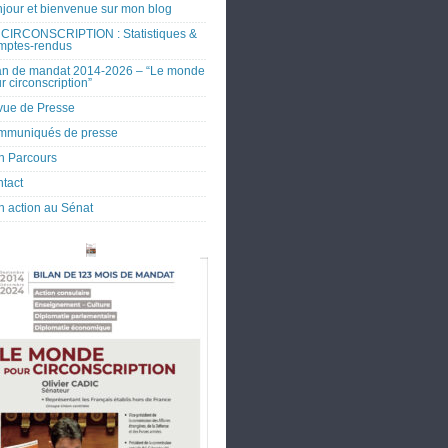
jour et bienvenue sur mon blog
CIRCONSCRIPTION : Statistiques &
mptes-rendus
an de mandat 2014-2026 – “Le monde
r circonscription”
ue de Presse
mmuniqués de presse
 Parcours
tact
 action au Sénat