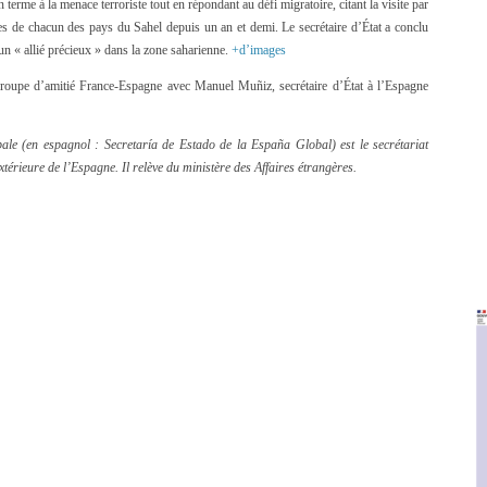
 terme à la menace terroriste tout en répondant au défi migratoire, citant la visite par
res de chacun des pays du Sahel depuis un an et demi. Le secrétaire d’État a conclu
un « allié précieux » dans la zone saharienne.
+d’images
roupe d’amitié France-Espagne avec Manuel Muñiz, secrétaire d’État à l’Espagne
bale (en espagnol : Secretaría de Estado de la España Global) est le secrétariat
térieure de l’Espagne. Il relève du ministère des Affaires étrangères.