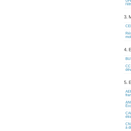
UFE
l'é
3. M
CEI
Rés
mob
4. 
BUS
CCI
dév
5. 
AEF
fra
ANE
Éco
CAM
étr
CNE
à d