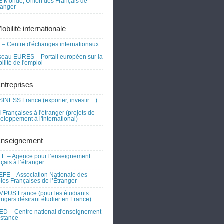
 Monde, Union des Français de
tranger
obilité internationale
 – Centre d'échanges internationaux
eau EURES – Portail européen sur la
ilité de l'emploi
Entreprises
INESS France (exporter, investir…)
 Françaises à l'étranger (projets de
eloppement à l'international)
Enseignement
E – Agence pour l’enseignement
nçais à l’étranger
FE – Association Nationale des
les Françaises de l’Étranger
PUS France (pour les étudiants
angers désirant étudier en France)
D – Centre national d'enseignement
istance