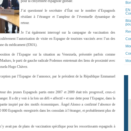
pour la citoyenneté espagnole globale.
Bon
EN 
J’ai questionné le secrétaire d’État sur le nombre d’Espagnols
Co
résidant à l’étranger et l’ampleur de l’éventuelle dynamique de
Bil
retour.
pou
Rev
Je l’ai également interrogé sur la campagne de vaccination des
ticulièrement l’autorisation de visite en Espagne de touristes vaccinés avec l’un des
Co
enne du médicament (EMA).
Mon
Con
a position de l’Espagne sur la situation au Venezuela, présentée parfois comme
aduro, le parti de gauche radicale Podemos entretenait des liens de proximité avec
Mon
nezuela Hugo Chávez.
rception par l’Espagne de l’annonce, par le président de la République Emmanuel
our des jeunes Espagnols partis entre 2007 et 2009 était très progressif, ceux-ci
nger. Il a dit y voir à la fois un défi « affectif » et une dette pour l’Espagne, dans la
 partie inspiré par des motifs économiques. Ángel Alonso a confirmé l’absence de
50 000 Espagnols enregistrés dans les consulats à l’étranger, et probablement plus de
 n’y avait pas de plans de vaccination spécifique pour les ressortissants espagnols à