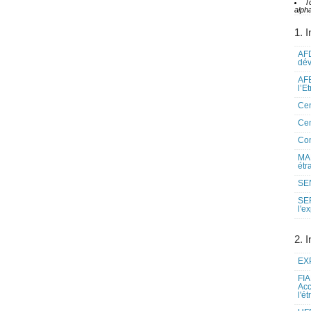
T
alpha
1. I
AFD
dé
AFE
l’E
Cen
Cen
Co
MAE
étr
SEN
SE
l'e
2. I
EXP
FIA
Acc
l'é