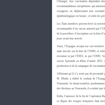
l’étranger, leur vaccination dépendant d
recommandations européennes qui autorisent
voyageurs en déplacement non essentiel 
épidémiologique est bonne ; et enfin les pe
Les États membres peuvent lever la restric
recommandée d’un vaccin autorisé par l’U
de la procédure d’inscription sur la liste 
jours avant leur arrivée.
Ainsi, l’Espagne accepte sur son territoir
mais inscrits sur la liste de l’OMS, et refu
reconnue ni par l’EMA, ni par l’OMS. Sel
vaccin Spoutnik en début d’année 2021, c
production et de la campagne de vaccination
Affirmant qu’il n’y avait pas de proximité
M. Muñiz a réitéré le souhait de l’Espagn
Venezuela. Se disant toutefois prudemment
des élections au Venezuela, il a estimé que 
Enfin, l’annonce de la fin de l’opération 
ce départ des troupes françaises était en