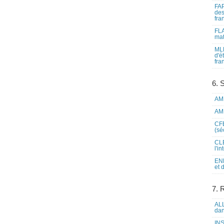
FAP
des
fra
FLA
mat
MLF
d'é
fra
6. 
AME
AME
CFE
(sé
CLE
l'i
ENL
et 
7. 
ALL
dan
INS