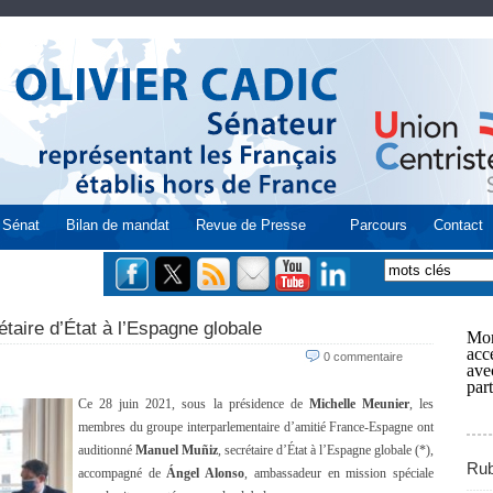
Sénat
Bilan de mandat
Revue de Presse
Parcours
Contact
taire d’État à l’Espagne globale
Mon
acce
0 commentaire
ave
part
Ce 28 juin 2021, sous la présidence de
Michelle Meunier
, les
membres du groupe interparlementaire d’amitié France-Espagne ont
auditionné
Manuel Muñiz
, secrétaire d’État à l’Espagne globale (*),
Rub
accompagné de
Ángel Alonso
, ambassadeur en mission spéciale