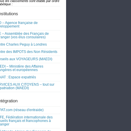
ous les classements sont établis par ordre
bétique :
nstitutions
 – Agence française de
veloppement
 – Assemblée des Français de
tranger (vos élus consulaires)
tre Charles Peguy à Londres
tre des IMPOTS des Non Résidents
nseils aux VOYAGEURS (MAEDI)
DI – Ministère des Affaires
angères et européennes
AT : Espace expatriés
RVICES AUX CITOYENS – tout sur
xpatriation (MAEDI)
ntégration
AT.com (réseau d'entraide)
FE, Fédération internationale des
ueils français et francophones à
tranger