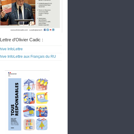
Lettre d’Olivier Cadic :
hive InfoLettre
hive InfoLettre aux Français du RU