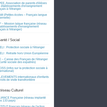
EE, Association de parents d'élèves
 établissements d'enseignement
nçais à l'étranger.
M (Petites écoles – Français langue
ernelle)
 – Mission laïque française (réseau
tablissements d'enseignement
nçais à l'étranger)
Santé / Social
LI : Protection sociale à l'étranger
LI : Retraite hors Union Européenne
 – Caisse des Français de l'étranger
curité sociale des expatriés)
ISS (infos sur la protection sociale à
nternational)
EVEMENTS internationaux d'enfants
droits de visite transfrontière
Réseau Culturel
IANCE Française (réseau implanté
s 133 pays)
TITUT Français (réseau de l'action