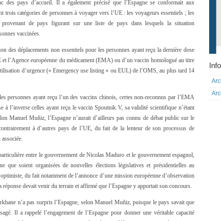
onc des pays d’accueil. Il a également précisé que l’Espagne se conformait aux
 trois catégories de personnes à voyager vers l’UE : les voyageurs essentiels ; les
provenant de pays figurant sur une liste de pays dans lesquels la situation
rsonnes vaccinées.
tion des déplacements non essentiels pour les personnes ayant reçu la dernière dose
E et l’Agence européenne du médicament (EMA) ou d’un vaccin homologué au titre
Info
d’utilisation d’urgence (« Emergency use listing » ou EUL) de l’OMS, au plus tard 14
Arc
Arc
e les personnes ayant reçu l’un des vaccins chinois, certes non-reconnus par l’EMA
se à l’inverse celles ayant reçu le vaccin Spoutnik V, sa validité scientifique n’étant
on Manuel Muñiz, l’Espagne n’aurait d’ailleurs pas connu de débat public sur le
ontrairement à d’autres pays de l’UE, du fait de la lenteur de son processus de
 associée.
 particulière entre le gouvernement de Nicolas Maduro et le gouvernement espagnol,
e que soient organisées de nouvelles élections législatives et présidentielles au
 optimiste, du fait notamment de l’annonce d’une mission européenne d’observation
la réponse devait venir du terrain et affirmé que l’Espagne y apportait son concours.
Barkhane n’a pas surpris l’Espagne, selon Manuel Muñiz, puisque le pays savait que
visagé. Il a rappelé l’engagement de l’Espagne pour donner une véritable capacité