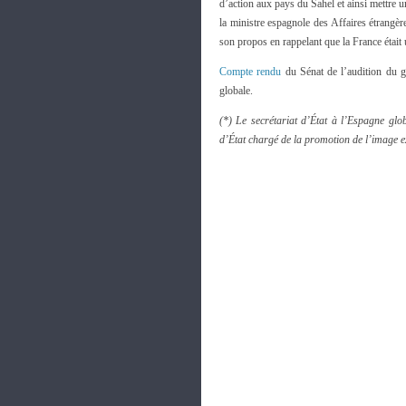
d’action aux pays du Sahel et ainsi mettre un
la ministre espagnole des Affaires étrangè
son propos en rappelant que la France était 
Compte rendu
du Sénat de l’audition du g
globale.
(*) Le secrétariat d’État à l’Espagne glo
d’État chargé de la promotion de l’image ex