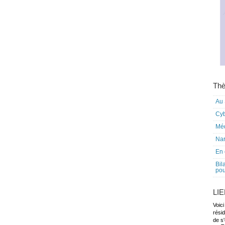
Thè
Au 
Cy
Mé
Nar
En 
Bil
pou
LI
Voici
rési
de s'