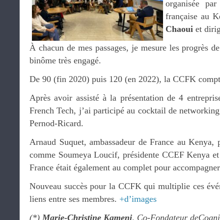
organisée pa
française au K
Chaoui
et diri
À chacun de mes passages, je mesure les progrès de
binôme très engagé.
De 90 (fin 2020) puis 120 (en 2022), la CCFK comp
Après avoir assisté à la présentation de 4 entreprise
French Tech, j’ai participé au cocktail de networking
Pernod-Ricard.
Arnaud Suquet, ambassadeur de France au Kenya, pa
comme Soumeya Loucif, présidente CCEF Kenya e
France était également au complet pour accompagner l
Nouveau succès pour la CCFK qui multiplie ces évén
liens entre ses membres.
+d’images
(*)
Marie-Christine Kameni
, Co-Fondateur deCogni