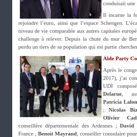
conduisait une 
Il incarne la 
rejoindre l’euro, ainsi que l’espace Schengen. L’éca
niveau de vie comparable aux autres capitales europée
challenge à relever. Depuis la chute du mur de Ber
perdu un tiers de sa population qui est partie cherche
Alde Party Co
Après le cong
2017), j’ai co
UDI compos
Delarue
, ass
Patricia Lalo
;
Nicolas Biz
Olivier Cad
conseillère départementale des Ardennes ;
David 
France ;
Benoit Mayrand
, conseiller consulaire pou