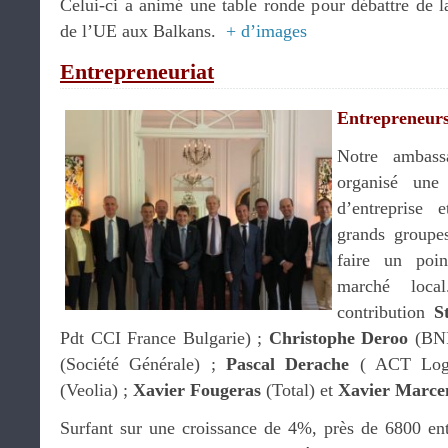
Celui-ci a animé une table ronde pour débattre de l
de l’UE aux Balkans.
+ d’images
Entrepreneuriat
Entrepreneurs
Notre ambas
organisé une
d’entreprise 
grands groupes
faire un poin
marché loca
contribution
S
Pdt CCI France Bulgarie) ;
Christophe Deroo
(BNP
(Société Générale) ;
Pascal Derache
( ACT Logi
(Veolia) ;
Xavier Fougeras
(Total) et
Xavier Marce
Surfant sur une croissance de 4%, près de 6800 entr