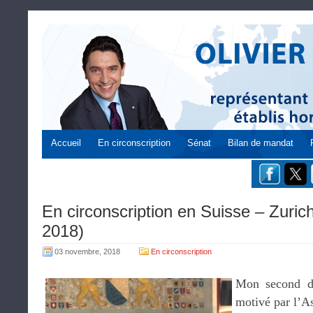
Accueil
En circonscription
Sénat
Bilan de mandat
En circonscription en Suisse – Zuric
2018)
03 novembre, 2018
En circonscription
Mon second dé
motivé par l’A