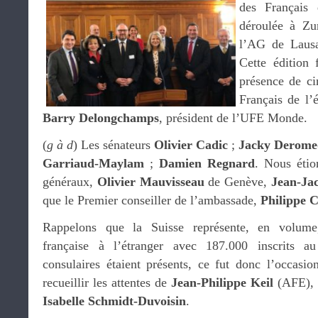
des Français 
déroulée à Zur
l’AG de Lausa
Cette édition 
présence de ci
Français de l’
Barry Delongchamps
, président de l’UFE Monde.
(
g à d
) Les sénateurs
Olivier Cadic
;
Jacky Derom
Garriaud-Maylam
;
Damien Regnard
. Nous étio
généraux,
Olivier Mauvisseau
de Genève,
Jean-Ja
que le Premier conseiller de l’ambassade,
Philippe C
Rappelons que la Suisse représente, en volum
française à l’étranger avec 187.000 inscrits au
consulaires étaient présents, ce fut donc l’occasio
recueillir les attentes de
Jean-Philippe Keil
(AFE),
Isabelle Schmidt-Duvoisin
.