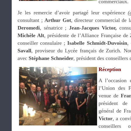
commerciaux.
Je les remercie d’avoir partagé leur expérience
(g
consultant ;
Arthur Got
, directeur commercial de 
Deromedi
, sénatrice ;
Jean-Jacques Victor,
cons
Michèle Alt
, présidente de l’Alliance Française de
conseiller consulaire ;
Isabelle Schmidt-Duvoisin
,
Savall
, proviseur du Lycée français de Zurich. N
avec
Stéphane Schneider
, président des conseillers
Réception
A l’occasion 
l’Union des F
venue de
Fra
président de
général de Fr
Victor
, a conv
conseillers 