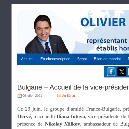
Accueil
En circonscription
Sénat
Bilan de mandat
Bulgarie – Accueil de la vice-préside
06 juillet, 2021
Au Sénat
Ce 29 juin, le groupe d’amitié France-Bulgarie, p
Hervé
, a accueilli
Iliana Iotova
, vice-présidente de
présence de
Nikolay Milkov
, ambassadeur de Bulg