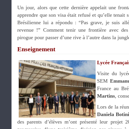
Un jour, alors que cette dernière appelait une fron
apprendre que son visa était refusé et qu’elle tenait 
Brésilienne lui a répondu : “Pas grave, je suis all
revenue !” Comment tenir une frontière avec des 
pirogue pour passer d’une rive à l’autre dans la jun
Enseignement
Lycée Françai
Visite du lyc
SEM
Emmanu
France au Brés
Martins
, cons
Lors de la réun
Daniela Botin
des parents d’élèves m’ont présenté leur projet 2