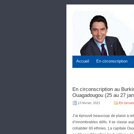
Accueil
En circonscription
En circonscription au Burk
Ouagadougou (25 au 27 jan
13 février, 2021
En circons
J’ai éprouvé beaucoup de plaisir à re
d’innombrables défis. Il se classe au
cohabiter 60 ethnies. La capitale Oua