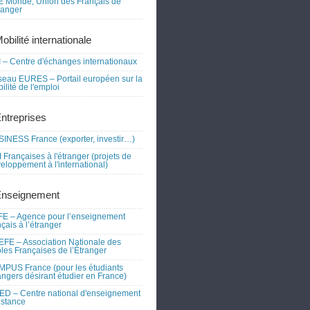
 Monde, Union des Français de
tranger
obilité internationale
 – Centre d'échanges internationaux
eau EURES – Portail européen sur la
ilité de l'emploi
Entreprises
INESS France (exporter, investir…)
 Françaises à l'étranger (projets de
eloppement à l'international)
Enseignement
E – Agence pour l’enseignement
nçais à l’étranger
FE – Association Nationale des
les Françaises de l’Étranger
PUS France (pour les étudiants
angers désirant étudier en France)
D – Centre national d'enseignement
istance