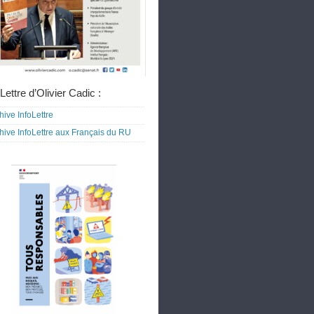
Lettre d’Olivier Cadic :
hive InfoLettre
hive InfoLettre aux Français du RU