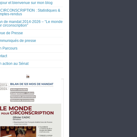
jour et bienvenue sur mon blog
CIRCONSCRIPTION : Statistiques &
mptes-rendus
an de mandat 2014-2026 – “Le monde
r circonscription”
ue de Presse
mmuniqués de presse
 Parcours
tact
 action au Sénat