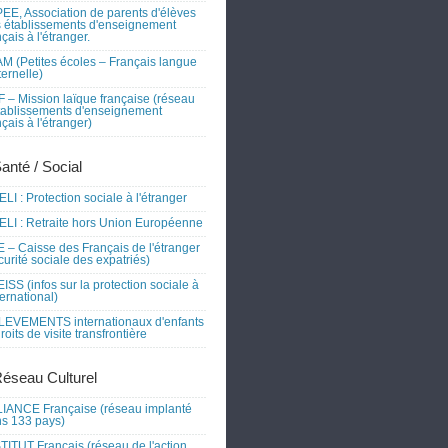
EE, Association de parents d'élèves
 établissements d'enseignement
nçais à l'étranger.
M (Petites écoles – Français langue
ernelle)
 – Mission laïque française (réseau
tablissements d'enseignement
nçais à l'étranger)
Santé / Social
LI : Protection sociale à l'étranger
LI : Retraite hors Union Européenne
 – Caisse des Français de l'étranger
curité sociale des expatriés)
ISS (infos sur la protection sociale à
nternational)
EVEMENTS internationaux d'enfants
droits de visite transfrontière
Réseau Culturel
IANCE Française (réseau implanté
s 133 pays)
TITUT Français (réseau de l'action