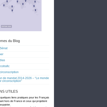
mes du Blog
Sénat
ber
dias
cotrafic
circonscription
an de mandat 2014-2026 – “Le monde
r circonscription”
ENS UTILES
 quelques liens pratiques pour les Français
dant hors de France et ceux qui projettent
expatrier.