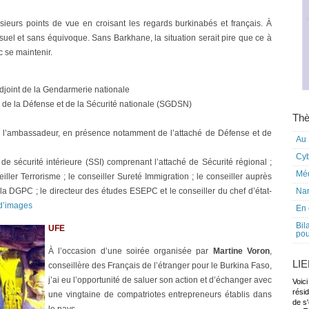
plusieurs points de vue en croisant les regards burkinabés et français. À
suel et sans équivoque. Sans Barkhane, la situation serait pire que ce à
c se maintenir.
adjoint de la Gendarmerie nationale
al de la Défense et de la Sécurité nationale (SGDSN)
Thè
e l’ambassadeur, en présence notamment de l’attaché de Défense et de
Au 
Cy
de sécurité intérieure (SSI) comprenant l’attaché de Sécurité régional ;
Mé
eiller Terrorisme ; le conseiller Sureté Immigration ; le conseiller auprès
la DGPC ; le directeur des études ESEPC et le conseiller du chef d’état-
Nar
d’images
En 
Bil
UFE
pou
À l’occasion d’une soirée organisée par
Martine Voron
,
LI
conseillère des Français de l’étranger pour le Burkina Faso,
j’ai eu l’opportunité de saluer son action et d’échanger avec
Voici
rési
une vingtaine de compatriotes entrepreneurs établis dans
de s'