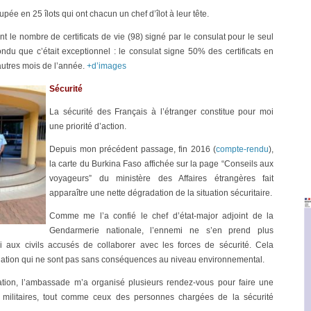
pée en 25 îlots qui ont chacun un chef d’îlot à leur tête.
 le nombre de certificats de vie (98) signé par le consulat pour le seul
ndu que c’était exceptionnel : le consulat signe 50% des certificats en
autres mois de l’année.
+d’images
Sécurité
La sécurité des Français à l’étranger constitue pour moi
une priorité d’action.
Depuis mon précédent passage, fin 2016 (
compte-rendu
),
la carte du Burkina Faso affichée sur la page “Conseils aux
voyageurs” du ministère des Affaires étrangères fait
apparaître une nette dégradation de la situation sécuritaire.
Comme me l’a confié le chef d’état-major adjoint de la
Gendarmerie nationale, l’ennemi ne s’en prend plus
i aux civils accusés de collaborer avec les forces de sécurité. Cela
tion qui ne sont pas sans conséquences au niveau environnemental.
ation, l’ambassade m’a organisé plusieurs rendez-vous pour faire une
 militaires, tout comme ceux des personnes chargées de la sécurité