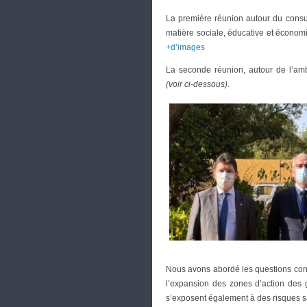
La première réunion autour du cons
matière sociale, éducative et économ
+d’images
La seconde réunion, autour de l’a
(voir ci-dessous)
.
Nous avons abordé les questions conce
l’expansion des zones d’action des g
s’exposent également à des risques san