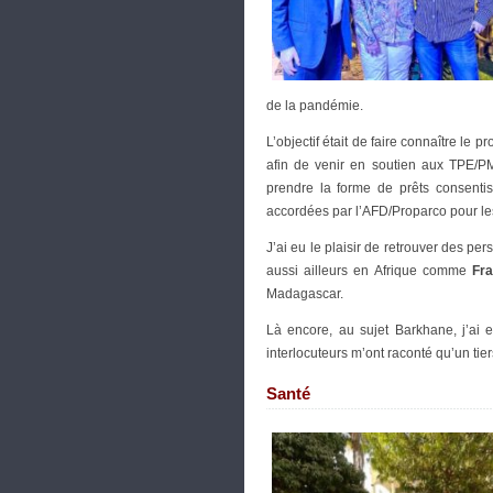
de la pandémie.
L’objectif était de faire connaître le
afin de venir en soutien aux TPE/
prendre la forme de prêts consenti
accordées par l’AFD/Proparco pour le
J’ai eu le plaisir de retrouver des 
aussi ailleurs en Afrique comme
Fr
Madagascar.
Là encore, au sujet Barkhane, j’ai e
interlocuteurs m’ont raconté qu’un tie
Santé