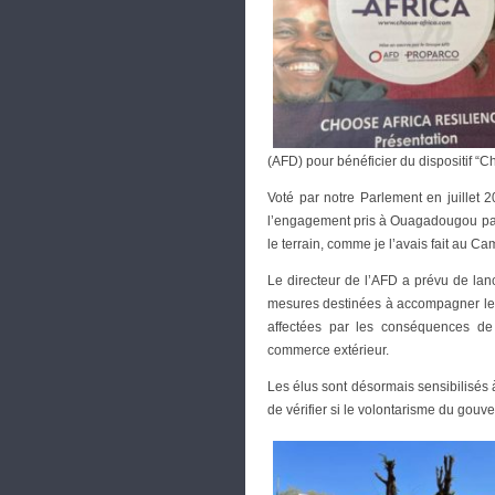
(AFD) pour bénéficier du dispositif “Ch
Voté par notre Parlement en juillet 2
l’engagement pris à Ouagadougou p
le terrain, comme je l’avais fait au C
Le directeur de l’AFD a prévu de lan
mesures destinées à accompagner le 
affectées par les conséquences de 
commerce extérieur.
Les élus sont désormais sensibilisés 
de vérifier si le volontarisme du gouv