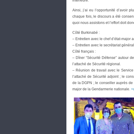
intérieure.
Ainsi, j’ai eu l’opportunité d’avoir 
chaque fois, le discours a été consen
quoi nous assistons et l’effort doit don
Côté Burkinabé :
– Entretien avec le chef d’état-major 
– Entretien avec le secrétariat génér
Côté français :
– Dîner “Sécurité Défense” autour d
l’attaché de Sécurité régional.
– Réunion de travail avec le Service 
l’attaché de Sécurité adjoint ; le cons
de la DGPN ; le conseiller auprès de 
major de la Gendarmerie nationale.
+