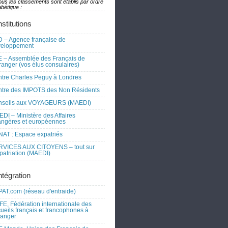
ous les classements sont établis par ordre
bétique :
nstitutions
 – Agence française de
veloppement
 – Assemblée des Français de
tranger (vos élus consulaires)
tre Charles Peguy à Londres
tre des IMPOTS des Non Résidents
nseils aux VOYAGEURS (MAEDI)
DI – Ministère des Affaires
angères et européennes
AT : Espace expatriés
RVICES AUX CITOYENS – tout sur
xpatriation (MAEDI)
ntégration
AT.com (réseau d'entraide)
FE, Fédération internationale des
ueils français et francophones à
tranger