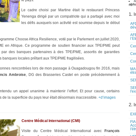
le pays.
T
alpha
Le cadre choisi par Martine était le restaurant Princess
1. I
Yenenga dirigé par un compatriote qui a partagé avec moi
les défis auxquels son activité est soumise depuis le début
AFD
dé
AFE
l’E
 programme Choose Africa Resilience, voté par le Parlement en juillet 2020,
PME en Afrique. Ce programme de soutien financier aux TPE/PME peut
Cen
s par des banques partenaires à des TPE/PME, assortis de garanties
Cen
s banques locales prêtant aux TPE/PME fragilisées.
Co
personnes rencontrées lors de mon passage à Ouagadougou fin 2016, mais
MAE
étr
ancis Ambroise
, DG des Brasseries Castel en poste précédemment à
SEN
SE
ntendu un appel unanime à maintenir l’effort. Et pour cause, certains
l'e
rs de la superficie du pays leur était désormais inaccessible.
+d’images
2. I
EXP
Centre Médical International (CMI)
FIA
Acc
l'é
Visite du Centre Médical International avec
François