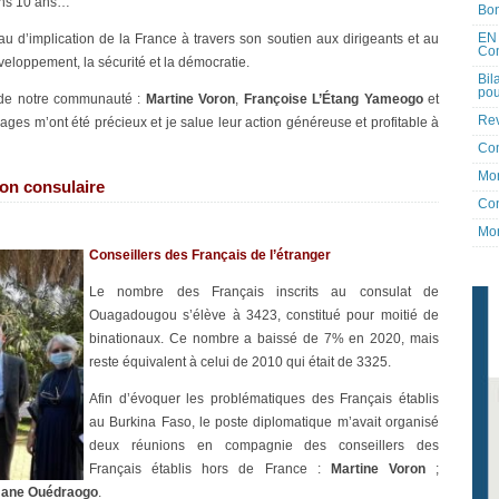
dans 10 ans…
Bon
EN 
eau d’implication de la France à travers son soutien aux dirigeants et au
Co
veloppement, la sécurité et la démocratie.
Bil
pou
us de notre communauté :
Martine Voron
,
Françoise L’Étang Yameogo
et
Rev
ages m’ont été précieux et je salue leur action généreuse et profitable à
Co
Mon
on consulaire
Con
Mon
Conseillers des Français de l’étranger
Le nombre des Français inscrits au consulat de
Ouagadougou s’élève à 3423, constitué pour moitié de
binationaux. Ce nombre a baissé de 7% en 2020, mais
reste équivalent à celui de 2010 qui était de 3325.
Afin d’évoquer les problématiques des Français établis
au Burkina Faso, le poste diplomatique m’avait organisé
deux réunions en compagnie des conseillers des
Français établis hors de France :
Martine Voron
;
ane Ouédraogo
.