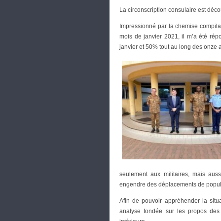
La circonscription consulaire est décou
Impressionné par la chemise compilant
mois de janvier 2021, il m’a été répo
janvier et 50% tout au long des onze 
seulement aux militaires, mais auss
engendre des déplacements de popula
Afin de pouvoir appréhender la situ
analyse fondée sur les propos des