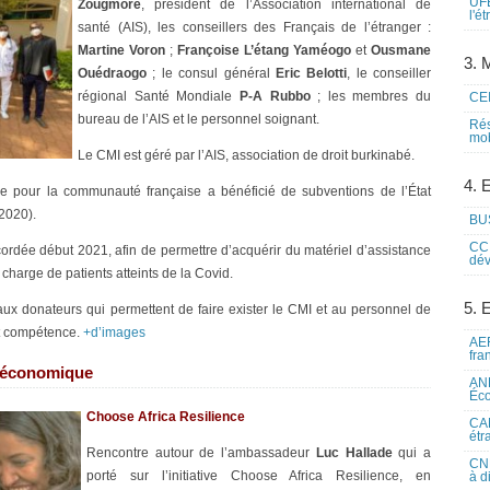
UFE
Zougmoré
, président de l’Association international de
l'é
santé (AIS), les conseillers des Français de l’étranger :
Martine Voron
;
Françoise L’étang Yaméogo
et
Ousmane
3. M
Ouédraogo
; le consul général
Eric Belotti
, le conseiller
régional Santé Mondiale
P-A Rubbo
; les membres du
CEI
bureau de l’AIS et le personnel soignant.
Rés
mob
Le CMI est géré par l’AIS, association de droit burkinabé.
4. 
ce pour la communauté française a bénéficié de subventions de l’État
(2020).
BUS
CCI
rdée début 2021, afin de permettre d’acquérir du matériel d’assistance
dév
 charge de patients atteints de la Covid.
5. 
 aux donateurs qui permettent de faire exister le CMI et au personnel de
t compétence.
+d’images
AEF
fra
e économique
ANE
Éco
Choose Africa Resilience
CAM
étr
Rencontre autour de l’ambassadeur
Luc Hallade
qui a
CNE
porté sur l’initiative Choose Africa Resilience, en
à d