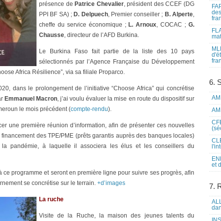
présence de
Patrice Chevalier
, président des CCEF (DG
FAP
des
PPI BF SA) ;
D. Delpuech
, Premier conseiller ;
B. Alperte
,
fra
cheffe du service économique ;
L. Arnoux
, COCAC ;
G.
FLA
Chausse
, directeur de l’AFD Burkina.
mat
MLF
Le Burkina Faso fait partie de la liste des 10 pays
d'é
fra
sélectionnés par l’Agence Française du Développement
oose Africa Résilience”, via sa filiale Proparco.
6. 
020, dans le prolongement de l’initiative “Choose Africa” qui concrétise
AME
ar
Emmanuel Macron
, j’ai voulu évaluer la mise en route du dispositif sur
ameroun le mois précédent (
compte-rendu
).
AME
CFE
cer une première réunion d’information, afin de présenter ces nouvelles
(sé
financement des TPE/PME (prêts garantis auprès des banques locales)
CLE
la pandémie, à laquelle il associera les élus et les conseillers du
l'i
ENL
et 
à ce programme et seront en première ligne pour suivre ses progrès, afin
ernement se concrétise sur le terrain.
+d’images
7. 
La ruche
ALL
dan
Visite de la Ruche, la maison des jeunes talents du
INS