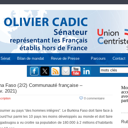
Sénat
Bilan de mandat
Revue de Presse
Parcours
Contact
ina Faso (2/2) Communauté française –
Mon
v. 2021)
acce
ave
cription
0 commentaire
part
tourner au pays “des hommes intègres”. Le Burkina Faso doit faire face à
jourd’hui parmi les 10 pays les moins développés au monde et doit faire
Rub
gadougou a vu croitre sa population de 180.000 à 2 millions d’habitants