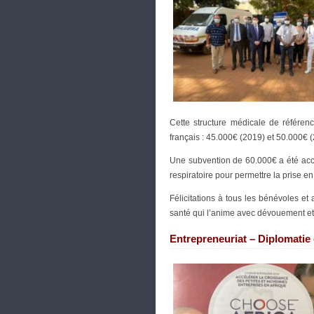
Cette structure médicale de référen
français : 45.000€ (2019) et 50.000€ 
Une subvention de 60.000€ a été acco
respiratoire pour permettre la prise en
Félicitations à tous les bénévoles et
santé qui l’anime avec dévouement e
Entrepreneuriat – Diplomati