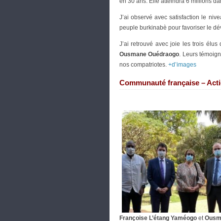
en 30 ans. Elle atteindra 6 millions 
J’ai observé avec satisfaction le niv
peuple burkinabè pour favoriser le dé
J’ai retrouvé avec joie les trois él
Ousmane Ouédraogo
. Leurs témoign
nos compatriotes.
+d’images
Communauté française – Acti
Françoise L’étang Yaméogo
et
Ousm