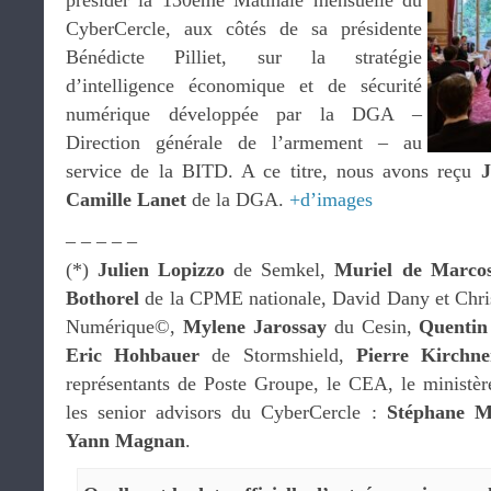
présider la 130ème Matinale mensuelle du
CyberCercle, aux côtés de sa présidente
Bénédicte Pilliet, sur la stratégie
d’intelligence économique et de sécurité
numérique développée par la DGA –
Direction générale de l’armement – au
service de la BITD. A ce titre, nous avons reçu
J
Camille Lanet
de la DGA.
+d’images
– – – – –
(*)
Julien Lopizzo
de Semkel,
Muriel de Marco
Bothorel
de la CPME nationale, David Dany et Chri
Numérique©,
Mylene Jarossay
du Cesin,
Quentin
Eric Hohbauer
de Stormshield,
Pierre Kirchne
représentants de Poste Groupe, le CEA, le ministè
les senior advisors du CyberCercle :
Stéphane M
Yann Magnan
.