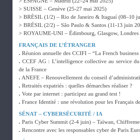
> ESPAGNE – Madrid (22–24 mai 2025)
> SUISSE – Genève (25-27 mai 2025)
> BRÉSIL (1/2) – Rio de Janeiro & Itaguaí (08–10 j
> BRÉSIL (2/2) – São Paulo & Santos (11-13 juin 2
> ROYAUME-UNI – Édimbourg, Glasgow, Londres (
FRANÇAIS DE L’ÉTRANGER
.
Réunion annuelle des CCIFI – “La French business 
.
CCEF AG : L’intelligence collective au service du
de la France
.
ANEFE – Renouvellement du conseil d’administrat
.
Retraités expatriés : quelles démarches réaliser ?
.
Vote par internet : participez au grand test !
.
France Identité : une révolution pour les Français de
SÉNAT – CYBERSÉCURITÉ / IA
.
Paris Cyber Summit (2-4 juin) – Taïwan, Chiffreme
.
Rencontre avec les responsables cyber de Paris Eur