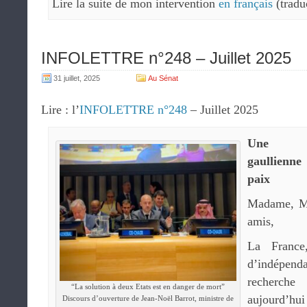
Lire la suite de mon intervention
en français
(tradu
INFOLETTRE n°248 – Juillet 2025
31 juillet, 2025
Au Sénat
Lire : l’
INFOLETTRE n°248
– Juillet 2025
Une di
gaullienne
paix
Madame, Mo
amis,
La France,
d’indépend
recherche 
“La solution à deux Etats est en danger de mort”
aujourd’h
Discours d’ouverture de Jean-Noël Barrot, ministre de