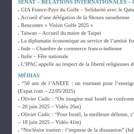
SÉNAT – RELATIONS INTERNATIONALES –
.
GIA France-Pays du Golfe – Solidarité avec le Qat
.
Accueil d’une délégation de la Shoura saoudienne
.
Rencontre « Vision Golfe 2025 »
.
Taiwan – Accueil du maire de Taipei
.
La diplomatie économique au service de l’amitié fr
.
Inde – Chambre de commerce franco-indienne
.
Italie – Fête nationale
.
L’IPAC appelle au respect de la liberté religieuses d
MÉDIAS
.
“50 ans de l’ANEFE : un tournant pour l’enseigne
(Expat.com – 22/05/2025)
.
Olivier Cadic : “On imagine mal Israël se confronter
– 20 juin 2025 – Vidéo 26m)
.
Olivier Cadic : “Pour Israël, la meilleure défense, c’
– 18 juin 2025 – Vidéo 41m)
.
“Nucléaire iranien : l’impasse de la dissuasion” (In