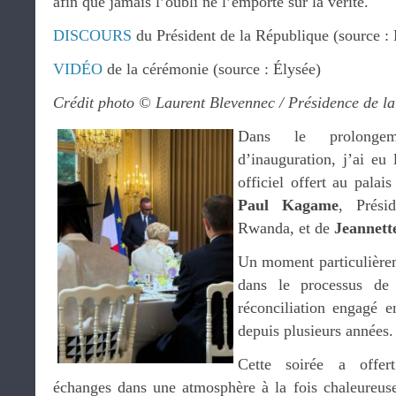
afin que jamais l’oubli ne l’emporte sur la vérité.
DISCOURS
du Président de la République (source : 
VIDÉO
de la cérémonie (source : Élysée)
Crédit photo © Laurent Blevennec / Présidence de l
Dans le prolonge
d’inauguration, j’ai eu 
officiel offert au palai
Paul Kagame
, Prési
Rwanda, et de
Jeannet
Un moment particulièrem
dans le processus de
réconciliation engagé 
depuis plusieurs années.
Cette soirée a offer
échanges dans une atmosphère à la fois chaleureuse