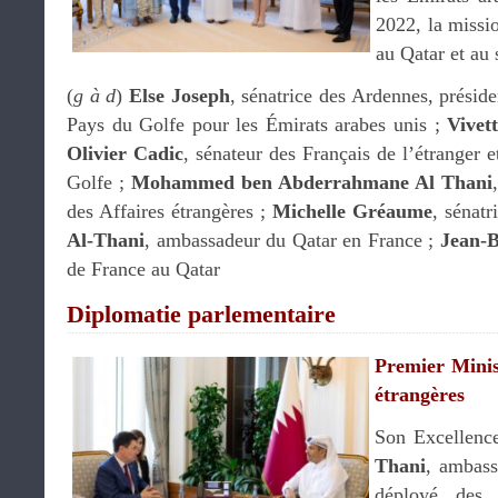
2022, la missi
au Qatar et au
(
g à d
)
Else Joseph
, sénatrice des Ardennes, prési
Pays du Golfe pour les Émirats arabes unis ;
Vivet
Olivier Cadic
, sénateur des Français de l’étranger
Golfe ;
Mohammed ben Abderrahmane Al Thani
des Affaires étrangères ;
Michelle Gréaume
, sénat
Al-Thani
, ambassadeur du Qatar en France ;
Jean-B
de France au Qatar
Diplomatie parlementaire
Premier Minist
étrangères
Son Excellen
Thani
, ambass
déployé des e