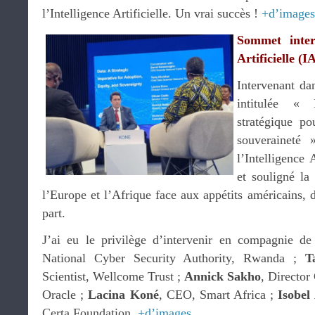
l’Intelligence Artificielle. Un vrai succès !
+d’images
Sommet intern
Artificielle (
Intervenant da
intitulée «
stratégique po
souveraineté 
l’Intelligence 
et souligné la
l’Europe et l’Afrique face aux appétits américains, d
part.
J’ai eu le privilège d’intervenir en compagnie d
National Cyber Security Authority, Rwanda ;
T
Scientist, Wellcome Trust ;
Annick Sakho
, Director
Oracle ;
Lacina Koné
, CEO, Smart Africa ;
Isobel
Certa Foundation.
+d’images