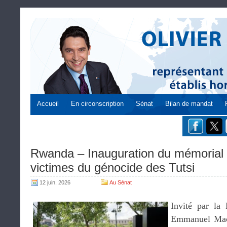
Accueil
En circonscription
Sénat
Bilan de mandat
Rwanda – Inauguration du mémoria
victimes du génocide des Tutsi
12 juin, 2026
Au Sénat
Invité par la 
Emmanuel Macro