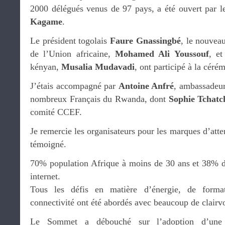
2000 délégués venus de 97 pays, a été ouvert par 
Kagame
.
Le président togolais
Faure Gnassingbé
, le nouvea
de l’Union africaine,
Mohamed Ali Youssouf
, et
kényan,
Musalia Mudavadi
, ont participé à la céré
J’étais accompagné par
Antoine Anfré
, ambassadeu
nombreux Français du Rwanda, dont
Sophie Tchatc
comité CCEF.
Je remercie les organisateurs pour les marques d’atten
témoigné.
70% population Afrique à moins de 30 ans et 38% de
internet.
Tous les défis en matière d’énergie, de formati
connectivité ont été abordés avec beaucoup de clairv
Le Sommet a débouché sur l’adoption d’une D