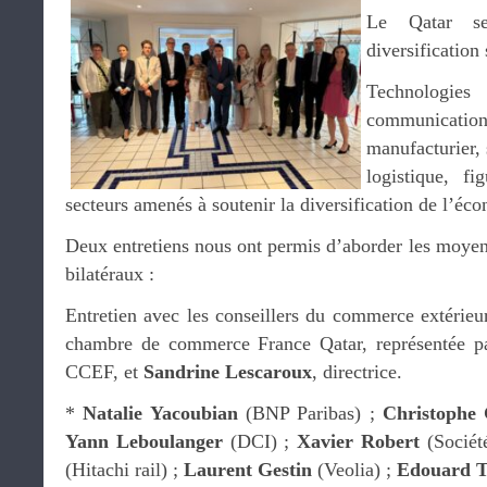
Le Qatar se
diversification
Technologies
communica
manufacturier, 
logistique, fi
secteurs amenés à soutenir la diversification de l’éc
Deux entretiens nous ont permis d’aborder les moyen
bilatéraux :
Entretien avec les conseillers du commerce extérieu
chambre de commerce France Qatar, représentée par
CCEF, et
Sandrine Lescaroux
, directrice.
*
Natalie Yacoubian
(BNP Paribas) ;
Christophe
Yann Leboulanger
(DCI) ;
Xavier Robert
(Sociét
(Hitachi rail) ;
Laurent Gestin
(Veolia) ;
Edouard T