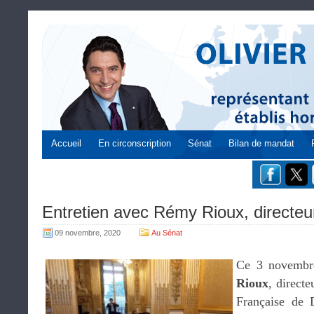
Accueil
En circonscription
Sénat
Bilan de mandat
Entretien avec Rémy Rioux, directeu
09 novembre, 2020
Au Sénat
Ce 3 novembre
Rioux
, direct
Française de 