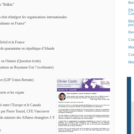
Bon
u “Balkin”
EN 
Co
 doit réintégrer les organisations internationales
Bil
sulmans en France”
pou
Rev
Co
Brésil et la France
Mon
de quarantaine en république d’Irlande
Con
en Ontario (Question écrite)
Mon
solutions au Royaume-Uni ? (webinaire)
ence (GIP Union Retraite)
erts et les expats
ié entre l’Europe et le Canada
, par Pierre Touzel, CFE Vancouver
du ministre des Affaires étrangères J-Y
: