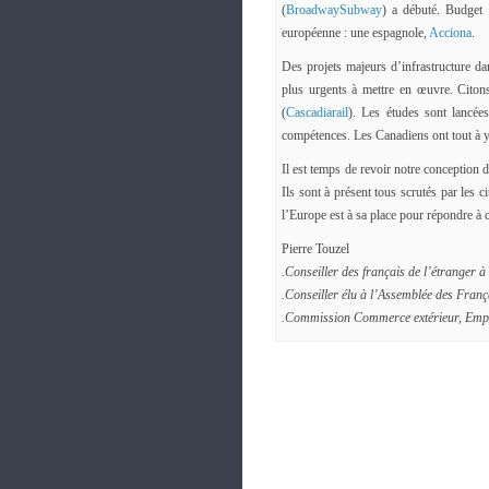
(
BroadwaySubway
) a débuté. Budget 
européenne : une espagnole,
Acciona
.
Des projets majeurs d’infrastructure dan
plus urgents à mettre en œuvre. Citon
(
Cascadiarail
). Les études sont lancée
compétences. Les Canadiens ont tout à y g
Il est temps de revoir notre conception d
Ils sont à présent tous scrutés par les 
l’Europe est à sa place pour répondre à 
Pierre Touzel
.Conseiller des français de l’étrange
.Conseiller élu à l’Assemblée des Fran
.Commission Commerce extérieur, Empl