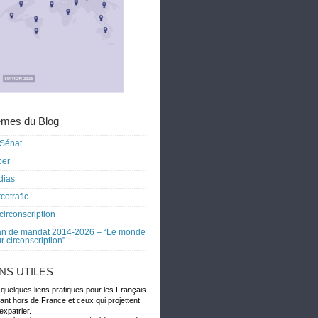
mes du Blog
Sénat
ber
dias
cotrafic
circonscription
an de mandat 2014-2026 – “Le monde
r circonscription”
ENS UTILES
 quelques liens pratiques pour les Français
dant hors de France et ceux qui projettent
expatrier.