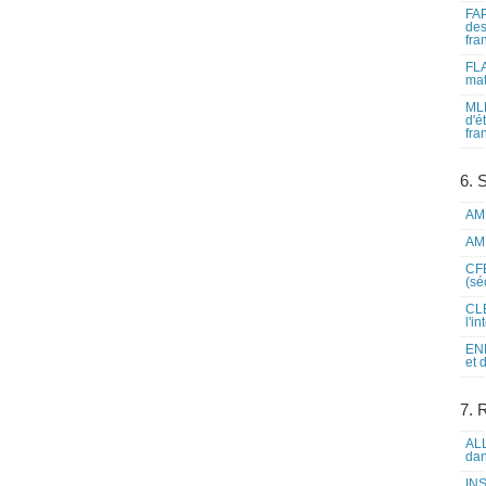
FAP
des
fra
FLA
mat
MLF
d'é
fra
6. 
AME
AME
CFE
(sé
CLE
l'i
ENL
et 
7. 
ALL
dan
INS