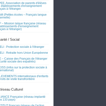
EE, Association de parents d'élèves
 établissements d'enseignement
nçais à l'étranger.
M (Petites écoles – Français langue
ernelle)
 – Mission laïque française (réseau
tablissements d'enseignement
nçais à l'étranger)
Santé / Social
LI : Protection sociale à l'étranger
LI : Retraite hors Union Européenne
 – Caisse des Français de l'étranger
curité sociale des expatriés)
ISS (infos sur la protection sociale à
nternational)
EVEMENTS internationaux d'enfants
droits de visite transfrontière
Réseau Culturel
IANCE Française (réseau implanté
s 133 pays)
TITUT Français (réseau de l'action