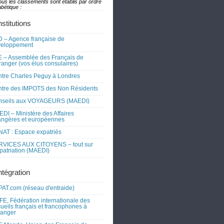
ous les classements sont établis par ordre
bétique :
nstitutions
 – Agence française de
veloppement
 – Assemblée des Français de
tranger (vos élus consulaires)
tre Charles Peguy à Londres
tre des IMPOTS des Non Résidents
nseils aux VOYAGEURS (MAEDI)
DI – Ministère des Affaires
angères et européennes
AT : Espace expatriés
RVICES AUX CITOYENS – tout sur
xpatriation (MAEDI)
ntégration
AT.com (réseau d'entraide)
FE, Fédération internationale des
ueils français et francophones à
tranger