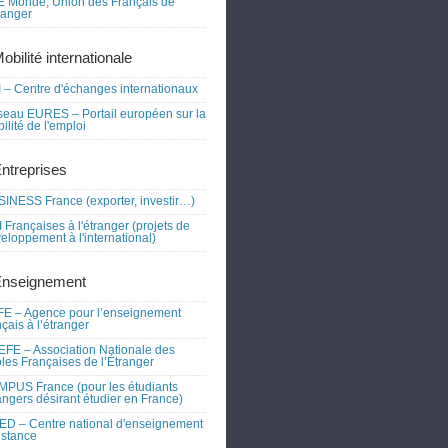
 Monde, Union des Français de
tranger
obilité internationale
 – Centre d'échanges internationaux
eau EURES – Portail européen sur la
ilité de l'emploi
Entreprises
INESS France (exporter, investir…)
 Françaises à l'étranger (projets de
eloppement à l'international)
Enseignement
E – Agence pour l’enseignement
nçais à l’étranger
FE – Association Nationale des
les Françaises de l’Étranger
PUS France (pour les étudiants
angers désirant étudier en France)
D – Centre national d'enseignement
istance