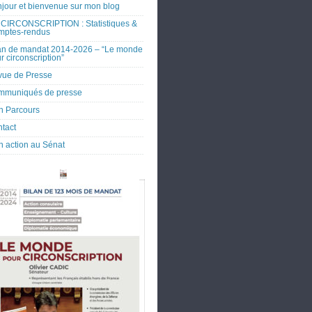
jour et bienvenue sur mon blog
CIRCONSCRIPTION : Statistiques &
mptes-rendus
an de mandat 2014-2026 – “Le monde
r circonscription”
ue de Presse
mmuniqués de presse
 Parcours
tact
 action au Sénat