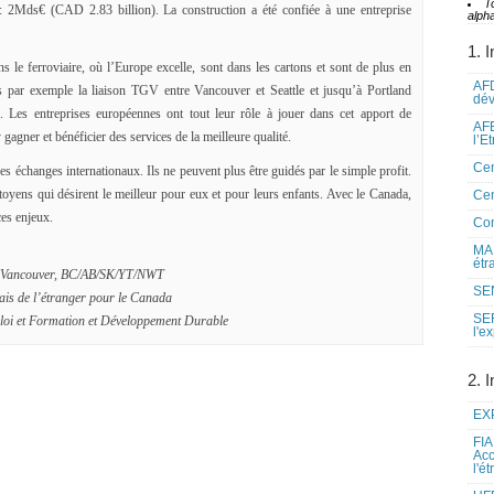
T
: 2Mds€ (CAD 2.83 billion). La construction a été confiée à une entreprise
alpha
1. I
s le ferroviaire, où l’Europe excelle, sont dans les cartons et sont de plus en
AFD
s par exemple la liaison TGV entre Vancouver et Seattle et jusqu’à Portland
dé
s. Les entreprises européennes ont tout leur rôle à jouer dans cet apport de
AFE
agner et bénéficier des services de la meilleure qualité.
l’E
Cen
es échanges internationaux. Ils ne peuvent plus être guidés par le simple profit.
citoyens qui désirent le meilleur pour eux et pour leurs enfants. Avec le Canada,
Cen
ces enjeux.
Co
MAE
étr
r à Vancouver, BC/AB/SK/YT/NWT
SEN
çais de l’étranger pour le Canada
SE
oi et Formation et Développement Durable
l'e
2. I
EXP
FIA
Acc
l'é