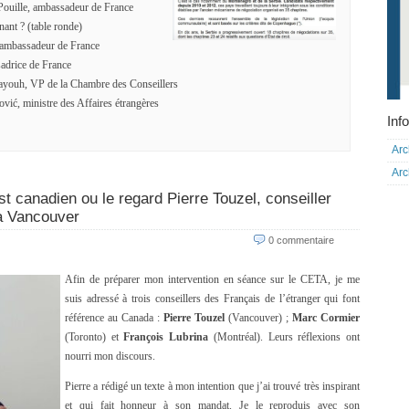
 Pouille, ambassadeur de France
nant ? (table ronde)
, ambassadeur de France
sadrice de France
youh, VP de la Chambre des Conseillers
vić, ministre des Affaires étrangères
Info
Arc
Arc
st canadien ou le regard Pierre Touzel, conseiller
 à Vancouver
0 commentaire
Afin de préparer mon intervention en séance sur le CETA, je me
suis adressé à trois conseillers des Français de l’étranger qui font
référence au Canada :
Pierre Touzel
(Vancouver) ;
Marc Cormier
(Toronto) et
François Lubrina
(Montréal). Leurs réflexions ont
nourri mon discours.
Pierre a rédigé un texte à mon intention que j’ai trouvé très inspirant
et qui fait honneur à son mandat. Je le reproduis avec son