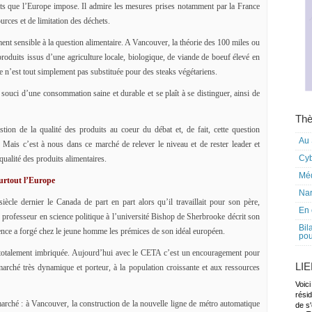
ts que l’Europe impose. Il admire les mesures prises notamment par la France
urces et de limitation des déchets.
t sensible à la question alimentaire. A Vancouver, la théorie des 100 miles ou
roduits issus d’une agriculture locale, biologique, de viande de boeuf élevé en
nde n’est tout simplement pas substituée pour des steaks végétariens.
souci d’une consommation saine et durable et se plaît à se distinguer, ainsi de
Thè
ion de la qualité des produits au coeur du débat et, de fait, cette question
Au 
. Mais c’est à nous dans ce marché de relever le niveau et de rester leader et
Cy
qualité des produits alimentaires.
Mé
surtout l’Europe
Nar
iècle dernier le Canada de part en part alors qu’il travaillait pour son père,
En 
, professeur en science politique à l’université Bishop de Sherbrooke décrit son
Bil
nce a forgé chez le jeune homme les prémices de son idéal européen.
pou
 totalement imbriquée. Aujourd’hui avec le CETA c’est un encouragement pour
LI
arché très dynamique et porteur, à la population croissante et aux ressources
Voici
rési
rché : à Vancouver, la construction de la nouvelle ligne de métro automatique
de s'