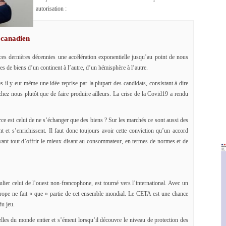
autorisation :
 canadien
s dernières décennies une accélération exponentielle jusqu’au point de nous
es de biens d’un continent à l’autre, d’un hémisphère à l’autre.
 il y eut même une idée reprise par la plupart des candidats, consistant à dire
ez nous plutôt que de faire produire ailleurs. La crise de la Covid19 a rendu
ce est celui de ne s’échanger que des biens ? Sur les marchés ce sont aussi des
ent et s’enrichissent. Il faut donc toujours avoir cette conviction qu’un accord
avant tout d’offrir le mieux disant au consommateur, en termes de normes et de
lier celui de l’ouest non-francophone, est tourné vers l’international. Avec un
Europe ne fait « que » partie de cet ensemble mondial. Le CETA est une chance
du jeu.
les du monde entier et s’émeut lorsqu’il découvre le niveau de protection des