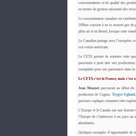
consommateurs et de qualité des produi
en termes de gestion raisonnée des resso
Le consommateur canadien est extrêmemen
100km consiste à ne se nourrir que de p
plein air et en liberté, lorsque cette via
Le Canadien partage avec l’européen ce 
son voisin américain.
Le CETA permet de remettre cette quest
passionne à juste titre nos producteurs
exemplaire pour nos partenaires dans la 
Le CETA c’est la France, mais c’est 
Jean Monnet
parcourait au début du s
producteur de Cognac.
Trygve Ugland
parcours explique comment cette expérie
L’Europe et le Canada ont une histoire
l’Europe de s’intéresser à un pays au m
abondantes.
Quelques exemples d’opportunités de ma