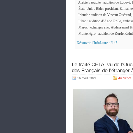
. Arabie Saoudite : audition de Ludovic
. États-Unis : Biden président. Et mainte
. Irlande : audition de Vincent Guérend
. Liban : audition d’Anne Grillo, ambas
. Maroc : échanges avec Abdessamad Ka
. Monténégro : audition de Đorđe Radulo
Découvrir l’InfoLettre n°147
Le traité CETA, vu de l’Oue
des Français de l’étranger
16 avril, 2021
Au Sénat