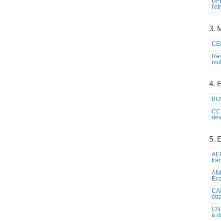
UFE
l'é
3. M
CEI
Rés
mob
4. 
BUS
CCI
dév
5. 
AEF
fra
ANE
Éco
CAM
étr
CNE
à d