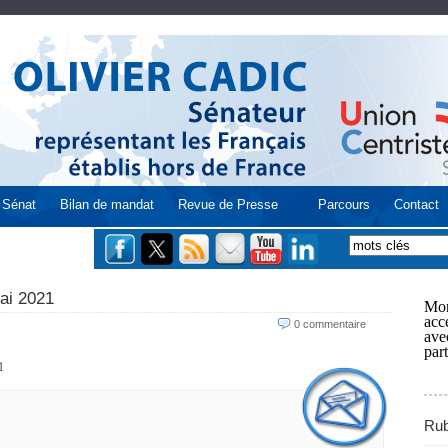
Sénat
Bilan de mandat
Revue de Presse
Parcours
Contact
mai 2021
Mon
acce
0 commentaire
ave
part
1
Rub