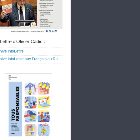
Lettre d’Olivier Cadic :
hive InfoLettre
hive InfoLettre aux Français du RU