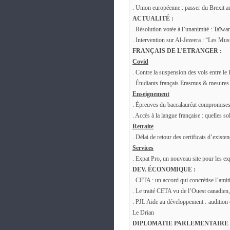
. Union européenne : passer du Brexit a
ACTUALITÉ :
. Résolution votée à l’unanimité : Taïwan
. Intervention sur Al-Jezeera : “Les Mu
FRANÇAIS DE L’ETRANGER :
Covid
. Contre la suspension des vols entre le 
. Étudiants français Erasmus & mesures 
Enseignement
. Épreuves du baccalauréat compromises 
. Accès à la langue française : quelles 
Retraite
. Délai de retour des certificats d’exist
Services
. Expat Pro, un nouveau site pour les exp
DEV. ÉCONOMIQUE :
. CETA : un accord qui concrétise l’amit
. Le traité CETA vu de l’Ouest canadien
. PJL Aide au développement : audition 
Le Drian
DIPLOMATIE PARLEMENTAIRE 