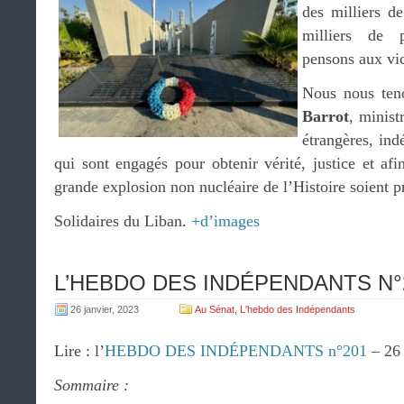
des milliers d
milliers de 
pensons aux vic
Nous nous ten
Barrot
, minist
étrangères, ind
qui sont engagés pour obtenir vérité, justice et afi
grande explosion non nucléaire de l’Histoire soient p
Solidaires du Liban.
+d’images
L’HEBDO DES INDÉPENDANTS N°201
26 janvier, 2023
Au Sénat
,
L'hebdo des Indépendants
Lire : l’
HEBDO DES INDÉPENDANTS n°201
– 26 
Sommaire :