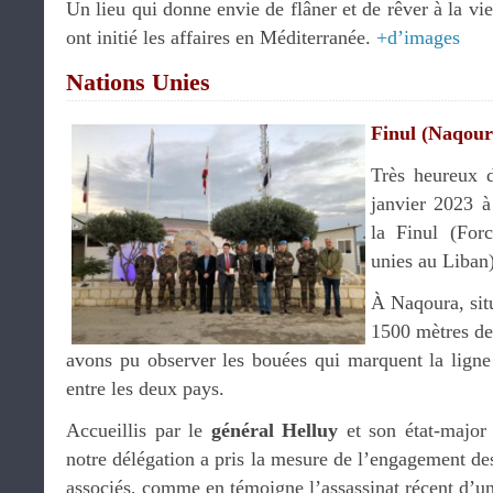
Un lieu qui donne envie de flâner et de rêver à la vi
ont initié les affaires en Méditerranée.
+d’images
Nations Unies
Finul (Naqour
Très heureux d
janvier 2023 
la Finul (Forc
unies au Liban)
À Naqoura, situ
1500 mètres de 
avons pu observer les bouées qui marquent la ligne
entre les deux pays.
Accueillis par le
général Helluy
et son état-major 
notre délégation a pris la mesure de l’engagement des
associés, comme en témoigne l’assassinat récent d’un 