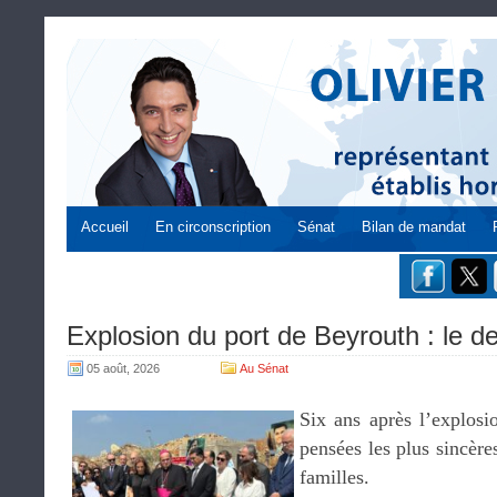
Accueil
En circonscription
Sénat
Bilan de mandat
Explosion du port de Beyrouth : le de
05 août, 2026
Au Sénat
Six ans après l’explos
pensées les plus sincère
familles.