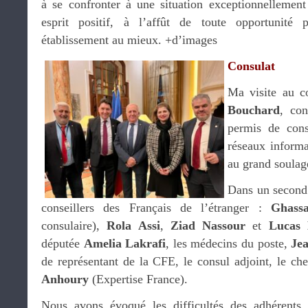
à se confronter à une situation exceptionnellement 
esprit positif, à l’affût de toute opportunité 
établissement au mieux. +d’images
Consulat
Ma visite au c
Bouchard
, con
permis de cons
réseaux informa
au grand soulag
Dans un second 
conseillers des Français de l’étranger :
Ghass
consulaire),
Rola Assi
,
Ziad Nassour
et
Lucas
députée
Amelia Lakrafi
, les médecins du poste,
Je
de représentant de la CFE, le consul adjoint, le che
Anhoury
(Expertise France).
Nous avons évoqué les difficultés des adhérents