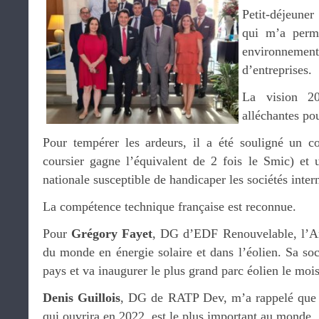
Petit-déjeune
qui m’a permi
environnemen
d’entreprises.
La vision 20
alléchantes pou
Pour tempérer les ardeurs, il a été souligné un co
coursier gagne l’équivalent de 2 fois le Smic) et
nationale susceptible de handicaper les sociétés inter
La compétence technique française est reconnue.
Pour
Grégory Fayet
, DG d’EDF Renouvelable, l’Ar
du monde en énergie solaire et dans l’éolien. Sa so
pays et va inaugurer le plus grand parc éolien le moi
Denis Guillois
, DG de RATP Dev, m’a rappelé que l
qui ouvrira en 2022, est le plus important au monde.