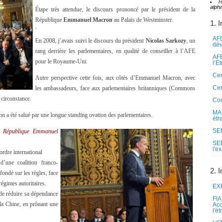
T
alpha
Étape très attendue, le discours prononcé par le président de la
République
Emmanuel Macron
au Palais de Westminster.
1. I
`
AFD
En 2008, j’avais suivi le discours du président
Nicolas Sarkozy
, un
dé
rang derrière les parlementaires, en qualité de conseiller à l’AFE
AFE
pour le Royaume-Uni.
l’E
Cen
Autre perspective cette fois, aux côtés d’Emmanuel Macron, avec
Cen
les ambassadeurs, face aux parlementaires britanniques (Commons
 circonstance.
Co
MAE
 a été salué par une longue standing ovation des parlementaires.
étr
SEN
a République Emmanuel
SE
l'e
ordre international
d’une coalition franco-
2. I
ondé sur les règles, face
égimes autoritaires.
EXP
e de réduire sa dépendance
FIA
la Chine, en prônant une
Acc
l'é