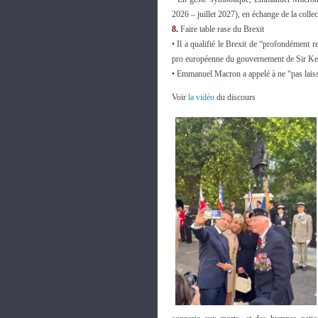
2026 – juillet 2027), en échange de la colle
8.
Faire table rase du Brexit
• Il a qualifié le Brexit de “profondément re
pro européenne du gouvernement de Sir Kei
• Emmanuel Macron a appelé à ne “pas laiss
Voir
la vidéo
du discours