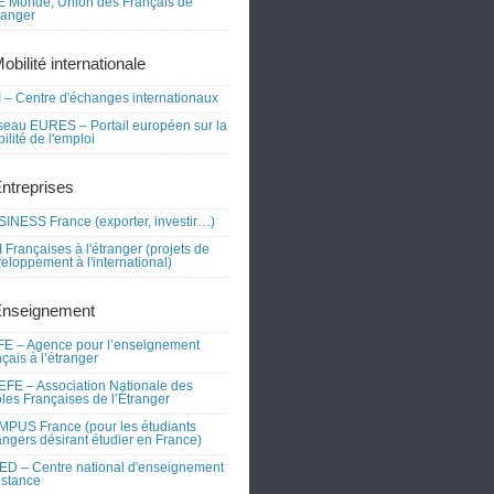
 Monde, Union des Français de
tranger
obilité internationale
 – Centre d'échanges internationaux
eau EURES – Portail européen sur la
ilité de l'emploi
Entreprises
INESS France (exporter, investir…)
 Françaises à l'étranger (projets de
eloppement à l'international)
Enseignement
E – Agence pour l’enseignement
nçais à l’étranger
FE – Association Nationale des
les Françaises de l’Étranger
PUS France (pour les étudiants
angers désirant étudier en France)
D – Centre national d'enseignement
istance