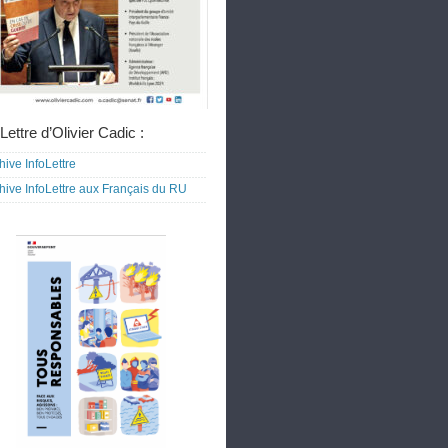
Lettre d’Olivier Cadic :
hive InfoLettre
hive InfoLettre aux Français du RU