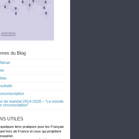
mes du Blog
Sénat
ber
dias
cotrafic
circonscription
an de mandat 2014-2026 – “Le monde
r circonscription”
ENS UTILES
 quelques liens pratiques pour les Français
dant hors de France et ceux qui projettent
expatrier.