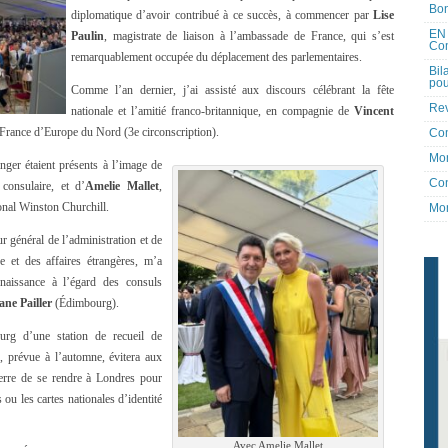
Bon
diplomatique d’avoir contribué à ce succès, à commencer par
Lise
EN 
Paulin
, magistrate de liaison à l’ambassade de France, qui s’est
Co
remarquablement occupée du déplacement des parlementaires.
Bil
pou
Comme l’an dernier, j’ai assisté aux discours célébrant la fête
Rev
nationale et l’amitié franco-britannique, en compagnie de
Vincent
e France d’Europe du Nord (3e circonscription).
Co
Mon
anger étaient présents à l’image de
Con
 consulaire, et d’
Amelie Mallet
,
ional Winston Churchill.
Mon
ur général de l’administration et de
e et des affaires étrangères, m’a
naissance à l’égard des consuls
ane Pailler
(Édimbourg).
urg d’une station de recueil de
e, prévue à l’automne, évitera aux
erre de se rendre à Londres pour
 ou les cartes nationales d’identité
Avec Amelie Mallet