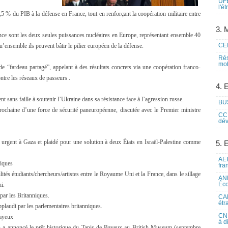
UFE
l'é
5 % du PIB à la défense en France, tout en renforçant la coopération militaire entre
3. M
ance sont les deux seules puissances nucléaires en Europe, représentant ensemble 40
CEI
u’ensemble ils peuvent bâtir le pilier européen de la défense.
Rés
mob
 de “fardeau partagé”, appelant à des résultats concrets via une coopération franco-
ntre les réseaux de passeurs .
4. 
sans faille à soutenir l’Ukraine dans sa résistance face à l’agression russe.
BUS
rochaine d’une force de sécurité paneuropéenne, discutée avec le Premier ministre
CCI
dév
u urgent à Gaza et plaidé pour une solution à deux États en Israël-Palestine comme
5. 
AEF
miques
fra
ités étudiants/chercheurs/artistes entre le Royaume Uni et la France, dans le sillage
ANE
Éco
i.
 par les Britanniques.
CAM
étr
pplaudi par les parlementaires britanniques.
CNE
Bayeux
à d
a annoncé le prêt historique du Tapis de Bayeux au British Museum (septembre