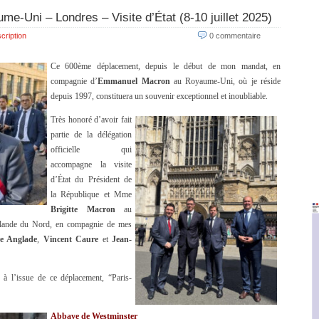
me-Uni – Londres – Visite d’État (8-10 juillet 2025)
cription
0 commentaire
Ce 600ème déplacement, depuis le début de mon mandat, en
compagnie d’
Emmanuel Macron
au Royaume-Uni, où je réside
depuis 1997, constituera un souvenir exceptionnel et inoubliable.
Très honoré d’avoir fait
partie de la délégation
officielle qui
accompagne la visite
d’État du Président de
la République et Mme
Brigitte Macron
au
rlande du Nord, en compagnie de mes
re Anglade
,
Vincent Caure
et
Jean-
 à l’issue de ce déplacement, “Paris-
Abbaye de Westminster