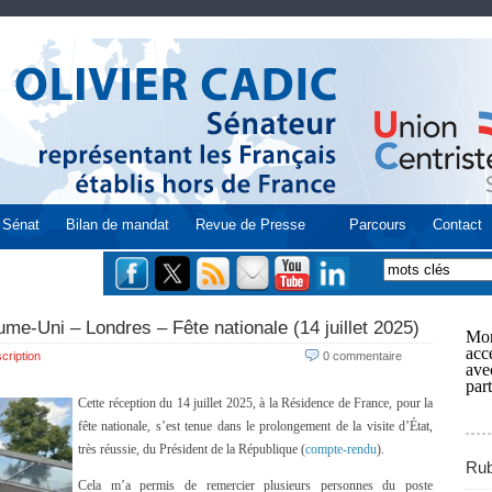
Sénat
Bilan de mandat
Revue de Presse
Parcours
Contact
me-Uni – Londres – Fête nationale (14 juillet 2025)
Mon
acce
cription
0 commentaire
ave
part
Cette réception du 14 juillet 2025, à la Résidence de France, pour la
fête nationale, s’est tenue dans le prolongement de la visite d’État,
très réussie, du Président de la République (
compte-rendu
).
Rub
Cela m’a permis de remercier plusieurs personnes du poste