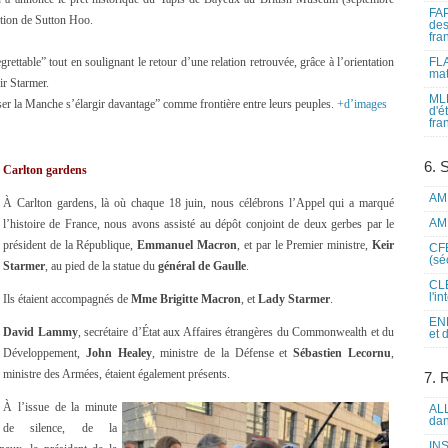
FAP
ction de Sutton Hoo.
des
fra
grettable” tout en soulignant le retour d’une relation retrouvée, grâce à l’orientation
FLA
mat
r Starmer.
MLF
er la Manche s’élargir davantage” comme frontière entre leurs peuples.
+d’images
d'é
fra
6. 
Carlton gardens
AME
À Carlton gardens, là où chaque 18 juin, nous célébrons l’Appel qui a marqué
AME
l’histoire de France, nous avons assisté au dépôt conjoint de deux gerbes par le
président de la République,
Emmanuel Macron
, et par le Premier ministre,
Keir
CFE
(sé
Starmer
, au pied de la statue du
général de Gaulle
.
CLE
l'i
Ils étaient accompagnés de
Mme Brigitte Macron
, et
Lady Starmer
.
ENL
David Lammy
, secrétaire d’État aux Affaires étrangères du Commonwealth et du
et 
Développement,
John Healey
, ministre de la Défense et
Sébastien Lecornu
,
ministre des Armées, étaient également présents.
7. 
À l’issue de la minute
ALL
dan
de silence, de la
INS