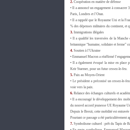
2.
Coopération en matière de défense
• Il a annoncé un engagement à consacrer 3,
Paris, Londres et l’Otan.
• Il a rappelé que le Royaume Uni et la Fr
% des dépenses militaires du continent, et q
3.
Immigrations illégales
• Il a qualifié les traversées de la Manche
britannique “humaine, solidaire et ferme” co
4.
Soutien à l’Ukraine
• Emmanuel Macron a réaffirmé l’engagement 
• Il a également évoqué la mise en place p
Keir Starmer, pour un futur cessez-le-feu.
5.
Paix au Moyen-Orient
• Le président a préconisé un cessez-le-fe
voie vers la paix.
6.
Relance des échanges culturels et acadé
• Il a encouragé le développement des mobil
du nouvel accord jeunesse UE Royaume Un
Depuis le Brexit, cette mobilité est entravée
Pourtant ce passage a été particulièrement a
7.
Symbolisme culturel : prêt du Tapis de 
• En geste symbolique, Emmanuel Macron 