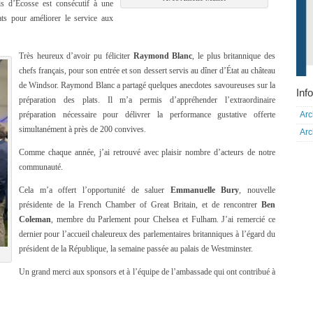
is d’Écosse est consécutif à une
ats pour améliorer le service aux
Très heureux d’avoir pu féliciter
Raymond Blanc
, le plus britannique des
chefs français, pour son entrée et son dessert servis au dîner d’État au château
de Windsor. Raymond Blanc a partagé quelques anecdotes savoureuses sur la
Info
préparation des plats. Il m’a permis d’appréhender l’extraordinaire
Arc
préparation nécessaire pour délivrer la performance gustative offerte
simultanément à près de 200 convives.
Arc
Comme chaque année, j’ai retrouvé avec plaisir nombre d’acteurs de notre
communauté.
Cela m’a offert l’opportunité de saluer
Emmanuelle Bury
, nouvelle
présidente de la French Chamber of Great Britain, et de rencontrer
Ben
Coleman
, membre du Parlement pour Chelsea et Fulham. J’ai remercié ce
dernier pour l’accueil chaleureux des parlementaires britanniques à l’égard du
président de la République, la semaine passée au palais de Westminster.
Un grand merci aux sponsors et à l’équipe de l’ambassade qui ont contribué à