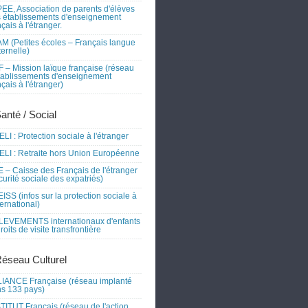
EE, Association de parents d'élèves
 établissements d'enseignement
nçais à l'étranger.
M (Petites écoles – Français langue
ernelle)
 – Mission laïque française (réseau
tablissements d'enseignement
nçais à l'étranger)
Santé / Social
LI : Protection sociale à l'étranger
LI : Retraite hors Union Européenne
 – Caisse des Français de l'étranger
curité sociale des expatriés)
ISS (infos sur la protection sociale à
nternational)
EVEMENTS internationaux d'enfants
droits de visite transfrontière
Réseau Culturel
IANCE Française (réseau implanté
s 133 pays)
TITUT Français (réseau de l'action