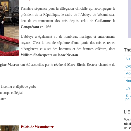
Première séquence pour la délégation officielle qui accompagne le
président de la République, le cadre de l’Abbaye de Westminster,
lieu de couronnement des rois depuis celui de
Guillaume le
Conquérant
en 1066.
L’abbaye a également vu de nombreux mariages et enterrements
royaux. C’est le lieu de sépulture d’une partie des rois et reines
d’Angleterre et aussi des hommes et des femmes célèbres, dont
Thè
William Shakespeare
ou
Isaac Newton
.
Au 
igitte Macron
ont été accueillis par le révérend
Marc Birch
, Recteur chanoine de
Cy
Mé
Nar
 inconnu et dépôt de gerbe
En 
u corps collégial
Bil
ster
pou
LI
o
Voici
rési
Palais de Westminster
de s'