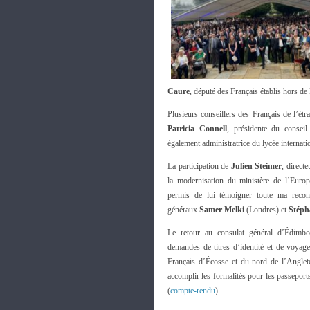
Caure
, député des Français établis hors d
Plusieurs conseillers des Français de l’étr
Patricia Connell
, présidente du conseil
également administratrice du lycée internat
La participation de
Julien Steimer
, directe
la modernisation du ministère de l’Europ
permis de lui témoigner toute ma recon
généraux
Samer Melki
(Londres) et
Stéph
Le retour au consulat général d’Édimbo
demandes de titres d’identité et de voyag
Français d’Écosse et du nord de l’Anglet
accomplir les formalités pour les passeports
(
compte-rendu
).