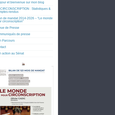
jour et bienvenue sur mon blog
CIRCONSCRIPTION : Statistiques &
mptes-rendus
an de mandat 2014-2026 – “Le monde
r circonscription”
ue de Presse
mmuniqués de presse
 Parcours
tact
 action au Sénat