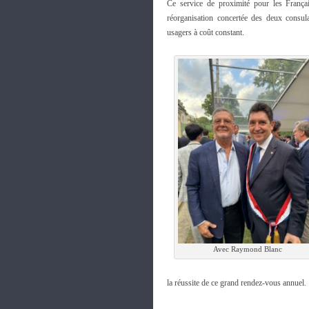
Ce service de proximité pour les França
réorganisation concertée des deux consul
usagers à coût constant.
Avec Raymond Blanc
la réussite de ce grand rendez-vous annuel.