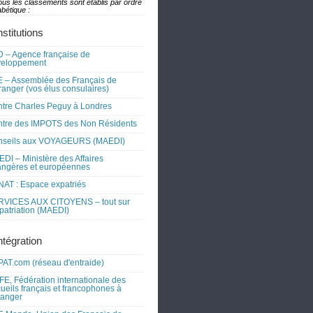
ous les classements sont établis par ordre
bétique :
nstitutions
 – Agence française de
veloppement
 – Assemblée des Français de
tranger (vos élus consulaires)
tre Charles Peguy à Londres
tre des IMPOTS des Non Résidents
nseils aux VOYAGEURS (MAEDI)
DI – Ministère des Affaires
angères et européennes
AT : Espace expatriés
RVICES AUX CITOYENS – tout sur
xpatriation (MAEDI)
ntégration
AT.com (réseau d'entraide)
FE, Fédération internationale des
ueils français et francophones à
tranger