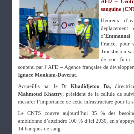
AFD – Centre
sanguine (CN
Heureux d’av
déplacement 
d’
Emmanuel 
France, pour v
Transfusion sa
de son futur s
soutenu par l’AFD – Agence française de développem
Ignace Monkam-Daverat
.
Accueillis par le Dr
Khadidjetou Ba
, directr
Mahmoud Khattry
, président de la cellule de sui
mesurer l’importance de cette infrastructure pour la 
Le CNTS couvre aujourd’hui 35 % des besoins
ambitionne d’atteindre 100 % d’ici 2030, en s’appuya
14 banques de sang.