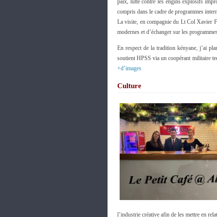
paix, lutte contre les engins explosifs im
compris dans le cadre de programmes intern
La visite, en compagnie du Lt Col Xavier F
modernes et d’échanger sur les programmes 
En respect de la tradition kényane, j’ai p
soutient HPSS via un coopérant militaire tec
+d’images
Culture
l’industrie créative afin de les mettre en rel