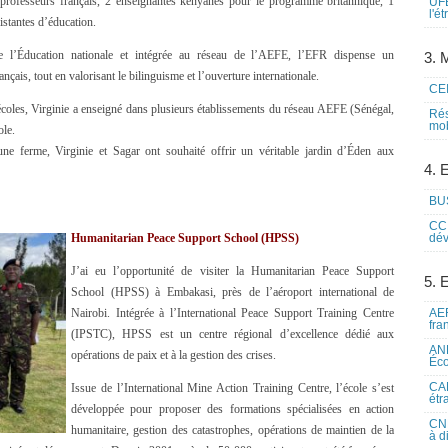
rofesseurs français, 2 enseignantes kényanes pour le programme britannique, 1
UFE
l'é
istantes d’éducation.
e l’Éducation nationale et intégrée au réseau de l’AEFE, l’EFR dispense un
3. M
is, tout en valorisant le bilinguisme et l’ouverture internationale.
CEI
écoles, Virginie a enseigné dans plusieurs établissements du réseau AEFE (Sénégal,
Rés
mob
ole.
e ferme, Virginie et Sagar ont souhaité offrir un véritable jardin d’Éden aux
4. 
BUS
CCI
Humanitarian Peace Support School (HPSS)
dév
J’ai eu l’opportunité de visiter la Humanitarian Peace Support
5. 
School (HPSS) à Embakasi, près de l’aéroport international de
Nairobi. Intégrée à l’International Peace Support Training Centre
AEF
fra
(IPSTC), HPSS est un centre régional d’excellence dédié aux
ANE
opérations de paix et à la gestion des crises.
Éco
CAM
Issue de l’International Mine Action Training Centre, l’école s’est
étr
développée pour proposer des formations spécialisées en action
CNE
humanitaire, gestion des catastrophes, opérations de maintien de la
à d