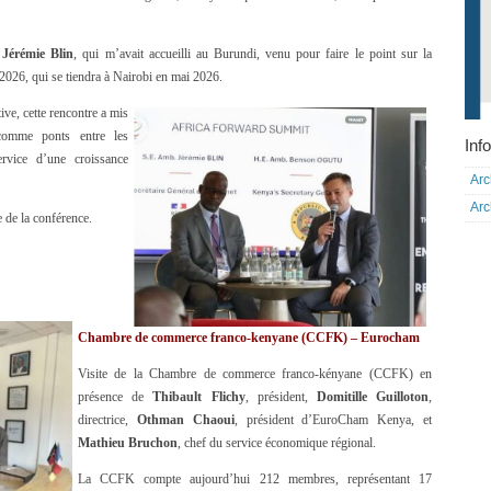
r
Jérémie Blin
, qui m’avait accueilli au Burundi, venu pour faire le point sur la
026, qui se tiendra à Nairobi en mai 2026.
tive, cette rencontre a mis
comme ponts entre les
Info
ervice d’une croissance
Arc
Arc
e de la conférence.
Chambre de commerce franco-kenyane (CCFK) – Eurocham
Visite de la Chambre de commerce franco-kényane (CCFK) en
présence de
Thibault Flichy
, président,
Domitille Guilloton
,
directrice,
Othman Chaoui
, président d’EuroCham Kenya, et
Mathieu Bruchon
, chef du service économique régional.
La CCFK compte aujourd’hui 212 membres, représentant 17