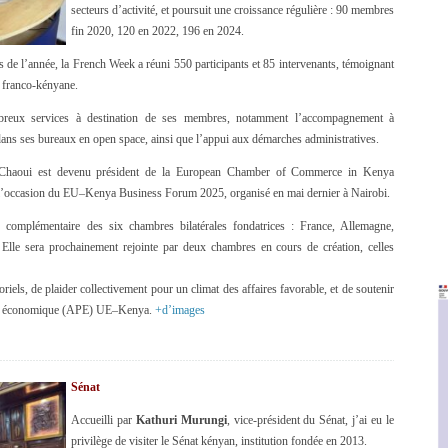
secteurs d’activité, et poursuit une croissance régulière : 90 membres
fin 2020, 120 en 2022, 196 en 2024.
 de l’année, la French Week a réuni 550 participants et 85 intervenants, témoignant
 franco-kényane.
eux services à destination de ses membres, notamment l’accompagnement à
 dans ses bureaux en open space, ainsi que l’appui aux démarches administratives.
Chaoui est devenu président de la European Chamber of Commerce in Kenya
l’occasion du EU–Kenya Business Forum 2025, organisé en mai dernier à Nairobi.
omplémentaire des six chambres bilatérales fondatrices : France, Allemagne,
Elle sera prochainement rejointe par deux chambres en cours de création, celles
oriels, de plaider collectivement pour un climat des affaires favorable, et de soutenir
riat économique (APE) UE–Kenya.
+d’images
Sénat
Accueilli par
Kathuri Murungi
, vice-président du Sénat, j’ai eu le
privilège de visiter le Sénat kényan, institution fondée en 2013.