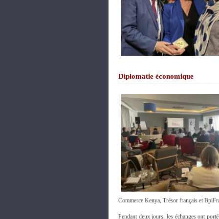
Diplomatie économique
Commerce Kenya, Trésor français et BpiFr
Pendant deux jours, les échanges ont porté 