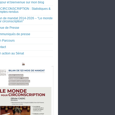
jour et bienvenue sur mon blog
CIRCONSCRIPTION : Statistiques &
mptes-rendus
an de mandat 2014-2026 – “Le monde
r circonscription”
ue de Presse
mmuniqués de presse
 Parcours
tact
 action au Sénat