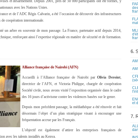
provisés et désarmement. Depuis 2001, près de 50 000 participants ont été formés, y
FAP
ationaux avec les Nations Unies.
des
fra
rance et de l’ADC Régis Calvarin, a été l’occasion de découvrir des infrastructures
FLA
de coopération internationale.
mat
lanté un arbre en souvenir de mon passage. La France, partenaire actif depuis 2014,
MLF
d'é
hnique, renforçant ainsi l’expertise régionale en matière de sécurité et de formation.
fra
6. 
AME
Alliance française de Nairobi (AFN)
AME
CFE
Accueilli à l’Alliance française de Nairobi par
Olivia Deroint
,
(sé
directrice de l’AFN, et Victoria Philippe, chargée de coopération
CLE
Société civile, nous avons visité l’exposition organisée dans le cadre
l'i
des 16 jours d’activisme contre les violences basées sur le genre.
ENL
et 
Depuis mon précédent passage, la médiathèque a été rénovée et fait
désormais l’objet d’un plan stratégique visant à encourager une
7. 
fréquentation accrue par les Français.
ALL
dan
L’objectif est également d’attirer les entreprises françaises de
ation avec les talents installés au Kenya.
INS