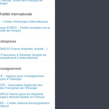
 Monde, Union des Français de
tranger
obilité internationale
 – Centre d'échanges internationaux
eau EURES – Portail européen sur la
ilité de l'emploi
Entreprises
INESS France (exporter, investir…)
 Françaises à l'étranger (projets de
eloppement à l'international)
Enseignement
E – Agence pour l’enseignement
nçais à l’étranger
FE – Association Nationale des
les Françaises de l’Étranger
PUS France (pour les étudiants
angers désirant étudier en France)
D – Centre national d'enseignement
istance