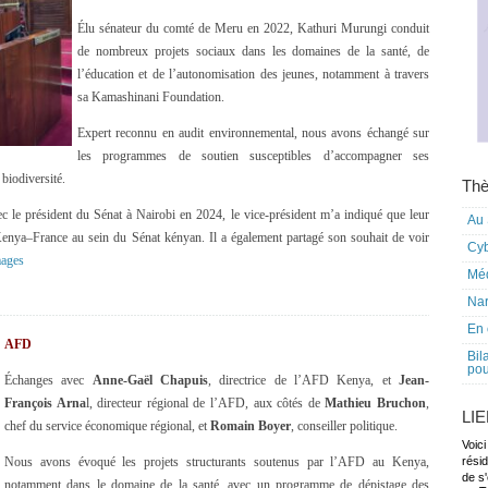
Élu sénateur du comté de Meru en 2022, Kathuri Murungi conduit
de nombreux projets sociaux dans les domaines de la santé, de
l’éducation et de l’autonomisation des jeunes, notamment à travers
sa Kamashinani Foundation.
Expert reconnu en audit environnemental, nous avons échangé sur
les programmes de soutien susceptibles d’accompagner ses
 biodiversité.
Thè
 le président du Sénat à Nairobi en 2024, le vice-président m’a indiqué que leur
Au 
 Kenya–France au sein du Sénat kényan. Il a également partagé son souhait de voir
Cy
ages
Mé
Nar
En 
AFD
Bil
pou
Échanges avec
Anne-Gaël Chapuis
, directrice de l’AFD Kenya, et
Jean-
François Arna
l, directeur régional de l’AFD, aux côtés de
Mathieu Bruchon
,
LI
chef du service économique régional, et
Romain Boyer
, conseiller politique.
Voici
Nous avons évoqué les projets structurants soutenus par l’AFD au Kenya,
rési
de s'
notamment dans le domaine de la santé, avec un programme de dépistage des