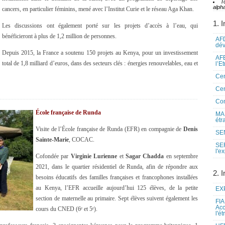
T
alpha
cancers, en particulier féminins, mené avec l’Institut Curie et le réseau Aga Khan.
1. I
Les discussions ont également porté sur les projets d’accès à l’eau, qui
bénéficieront à plus de 1,2 million de personnes.
AFD
dé
Depuis 2015, la France a soutenu 150 projets au Kenya, pour un investissement
AFE
total de 1,8 milliard d’euros, dans des secteurs clés : énergies renouvelables, eau et
l’E
Cen
Cen
Co
École française de Runda
MAE
étr
Visite de l’École française de Runda (EFR) en compagnie de
Denis
SEN
Sainte-Marie
, COCAC.
SE
l'e
Cofondée par
Virginie Lurienne
et
Sagar Chadda
en septembre
2021, dans le quartier résidentiel de Runda, afin de répondre aux
2. I
besoins éducatifs des familles françaises et francophones installées
au Kenya, l’EFR accueille aujourd’hui 125 élèves, de la petite
EXP
section de maternelle au primaire. Sept élèves suivent également les
FIA
Acc
cours du CNED (6ᵉ et 5ᵉ).
l'é