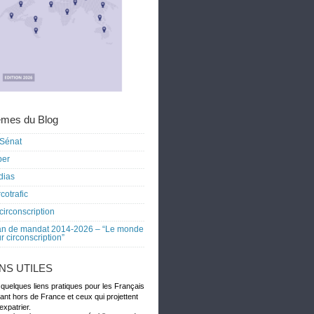
mes du Blog
Sénat
ber
dias
cotrafic
circonscription
an de mandat 2014-2026 – “Le monde
r circonscription”
ENS UTILES
 quelques liens pratiques pour les Français
dant hors de France et ceux qui projettent
expatrier.