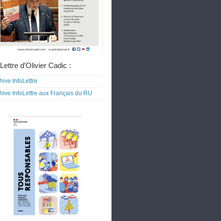
Lettre d’Olivier Cadic :
hive InfoLettre
hive InfoLettre aux Français du RU