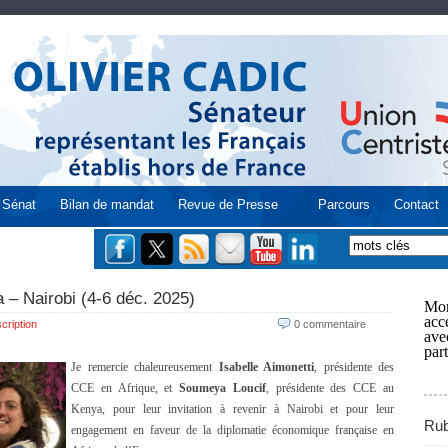
Sénat
Bilan de mandat
Revue de Presse
Parcours
Contact
 – Nairobi (4-6 déc. 2025)
Mon
acce
cription
0 commentaire
ave
part
Je remercie chaleureusement
Isabelle Aimonetti
, présidente des
CCE en Afrique, et
Soumeya Loucif
, présidente des CCE au
Kenya, pour leur invitation à revenir à Nairobi et pour leur
Rub
engagement en faveur de la diplomatie économique française en