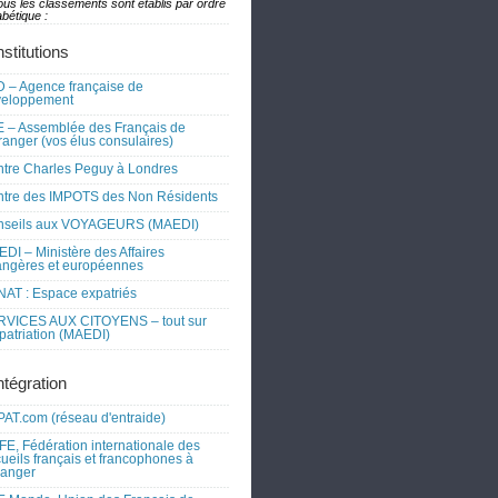
ous les classements sont établis par ordre
bétique :
nstitutions
 – Agence française de
veloppement
 – Assemblée des Français de
tranger (vos élus consulaires)
tre Charles Peguy à Londres
tre des IMPOTS des Non Résidents
nseils aux VOYAGEURS (MAEDI)
DI – Ministère des Affaires
angères et européennes
AT : Espace expatriés
RVICES AUX CITOYENS – tout sur
xpatriation (MAEDI)
ntégration
AT.com (réseau d'entraide)
FE, Fédération internationale des
ueils français et francophones à
tranger