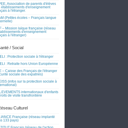
EE, Association de parents d'élèves
 établissements d'enseignement
nçais à l'étranger.
M (Petites écoles – Français langue
ernelle)
 – Mission laïque française (réseau
tablissements d'enseignement
nçais à l'étranger)
Santé / Social
LI : Protection sociale à l'étranger
LI : Retraite hors Union Européenne
 – Caisse des Français de l'étranger
curité sociale des expatriés)
ISS (infos sur la protection sociale à
nternational)
EVEMENTS internationaux d'enfants
droits de visite transfrontière
Réseau Culturel
IANCE Française (réseau implanté
s 133 pays)
TITUT Français (réseau de l'action