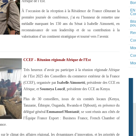
Afrique de l’Est.
Bon
EN 
À l’occasion de la réception à la Résidence de France clôturant la
Co
première journée de conférence, j’ai eu l’honneur de remettre une
Bil
médaille marquant les 150 ans du Sénat à Isabelle Aimonetti, en
pou
reconnaissance de son leadership et de sa contribution à la
Rev
valorisation d’un continent stratégique et tourné vers l’avenir.
Co
Mon
Con
CCEF – Réunion régionale Afrique de l’Est
Mon
Très heureux d’avoir pu participer à la réunion régionale Afrique
de l’Est 2025 des Conseillers du commerce extérieur de la France
(CCEF), organisée par
Isabelle Aimonetti
, présidente des CCE en
Afrique, et
Soumeya Loucif
, présidente des CCE au Kenya.
Plus de 30 conseillers, issus de six comités locaux (Kenya,
Tanzanie, Éthiopie, Ouganda, Rwanda et Djibouti), en présence du
délégué général
Emmanuel Montanié
, se sont réunis aux côtés de
l’Équipe France Export : Business France, French Chamber of
ance.
sur le climat des affaires régional, les dynamiques d’innovation, et les priorités de