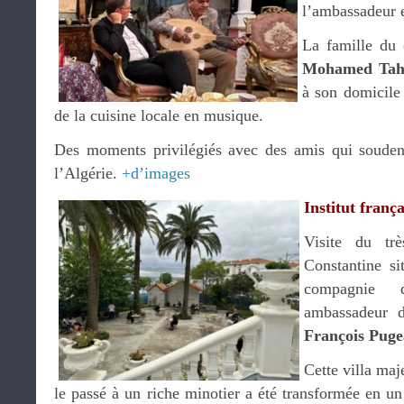
l’ambassadeur e
La famille du 
Mohamed Taha
à son domicile 
de la cuisine locale en musique.
Des moments privilégiés avec des amis qui soudent
l’Algérie.
+d’images
Institut frança
Visite du trè
Constantine si
compagni
ambassadeur d
François Puge
Cette villa maj
le passé à un riche minotier a été transformée en un 