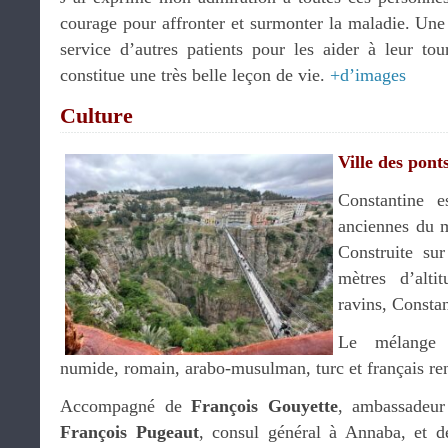
courage pour affronter et surmonter la maladie. Une f
service d’autres patients pour les aider à leur tou
constitue une très belle leçon de vie.
+d’images
Culture
Ville des pont
Constantine e
anciennes du m
Construite su
mètres d’alti
ravins, Constan
Le mélange c
numide, romain, arabo-musulman, turc et français ren
Accompagné de
François Gouyette
, ambassadeur
François Pugeaut
, consul général à Annaba, et d