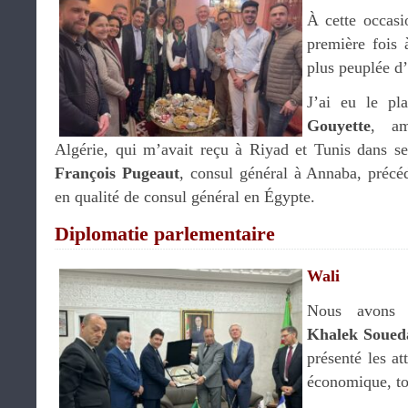
À cette occasi
première fois 
plus peuplée d’
J’ai eu le pl
Gouyette
, am
Algérie, qui m’avait reçu à Riyad et Tunis dans se
François Pugeaut
, consul général à Annaba, préc
en qualité de consul général en Égypte.
Diplomatie parlementaire
Wali
Nous avons 
Khalek Soued
présenté les at
économique, tou