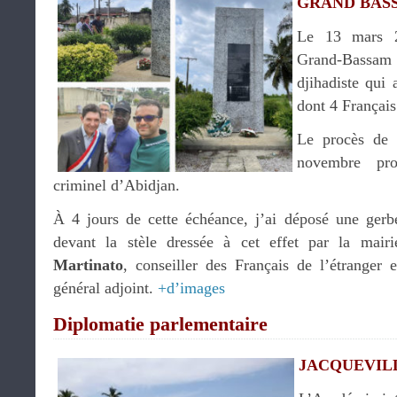
GRAND BASSA
Le 13 mars 2
Grand-Bassam é
djihadiste qui 
dont 4 Français
Le procès de 
novembre pro
criminel d’Abidjan.
À 4 jours de cette échéance, j’ai déposé une ge
devant la stèle dressée à cet effet par la ma
Martinato
, conseiller des Français de l’étranger
général adjoint.
+d’images
Diplomatie parlementaire
JACQUEVILLE