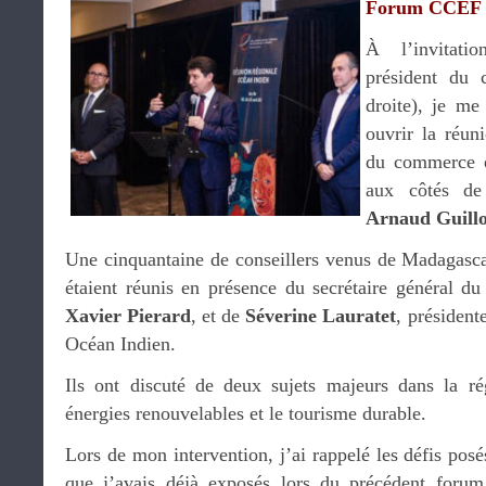
Forum CCEF
À l’invitat
président du
droite), je m
ouvrir la réun
du commerce e
aux côtés de
Arnaud Guillo
Une cinquantaine de conseillers venus de Madagasc
étaient réunis en présence du secrétaire général d
Xavier Pierard
, et de
Séverine Lauratet
, président
Océan Indien.
Ils ont discuté de deux sujets majeurs dans la rég
énergies renouvelables et le tourisme durable.
Lors de mon intervention, j’ai rappelé les défis posé
que j’avais déjà exposés lors du précédent foru