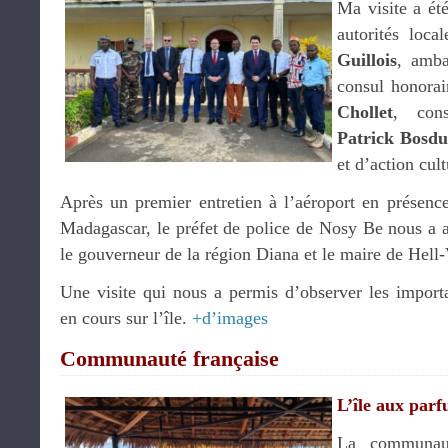
Ma visite a été
autorités loc
Guillois
, amba
consul honora
Chollet
, con
Patrick Bosdu
et d’action cult
Après un premier entretien à l’aéroport en présenc
Madagascar, le préfet de police de Nosy Be nous a ac
le gouverneur de la région Diana et le maire de Hell-
Une visite qui nous a permis d’observer les importa
en cours sur l’île.
+d’images
Communauté française
L’île aux par
La communau