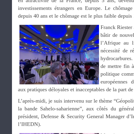
en attractivité de la France, depuis 5 ans, deven
investissements étrangers en Europe. Le chômage
depuis 40 ans et le chômage est le plus faible depuis 
Franck Riester 
bâtir de nouve
l’Afrique au l
nécessité de r
hydrocarbures. 
de mettre fin 
politique comme
européennes d
aux pratiques déloyales et inacceptables de la part de
L’après-midi, je suis intervenu sur le thème “Géopoli
la bande Sahelo-saharienne”, aux côtés du génér
président, Defense & Security General Manager d’I
l’IHEDN).