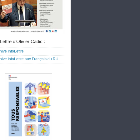
Lettre d’Olivier Cadic :
hive InfoLettre
hive InfoLettre aux Français du RU