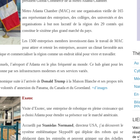
président Global Commerce de la Metro Atlanta Chamber.
Metro Atlanta Chamber (MAC) est une organisation vieille de 165
ans représentant des entreprises, des collèges, des universités et des
organisations à but non lucratif de la région des 29 comtés qui
constitue le sixième plus grand marché du pays.
Les 1500 entreprises membres investissent dans le travail de MAC
pour attirer et retenir les entreprises, assurer un climat favorable aux
Thè
lique et commercialiser la région comme un endroit idéal pour vivre et travailler.
Au 
nuels, l’aéroport d’Atlanta est le plus fréquenté au monde. Ce hub géant pour les
onne par ses infrastructures modernes et ses services variés.
Cy
Mé
onomique suite à l’arrivée de
Donald Trump
à la Maison Blanche et ses propos très
Nar
les volontés d’annexion du Panama, du Canada et du Groenland.
+d’images
En 
Exotec
Bil
pou
Visite d’Exotec, une entreprise de robotique en pleine croissance qui
a choisi Atlanta pour étendre sa présence sur le marché américain.
LI
Accueilli par
Stanislas Normand
, directeur USA, j’ai découvert le
Voici
système emblématique Skypod®️ qui déploie des robots qui se
rési
de s'
déplacent dans les entrepôts et peuvent grimper sur des échelles