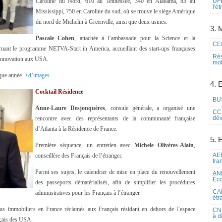
Caroline du Nord, 610 au Tennessee, 340 en Alabama, 85 au
UFE
l'é
Mississippi, 750 en Caroline du sud, où se trouve le siège Amérique
du nord de Michelin à Greenville, ainsi que deux usines.
3. M
Pascale Cohen
, attachée à l’ambassade pour la Science et la
CEI
ernant le programme NETVA-Start in America, accueillant des start-ups françaises
Rés
’innovation aux USA.
mob
aque année.
+d’images
4. 
Cocktail Résidence
BUS
Anne-Laure Desjonquères
, consule générale, a organisé une
CCI
dév
rencontre avec des représentants de la communauté française
d’Atlanta à la Résidence de France.
5. 
Première séquence, un entretien avec
Michele Olivères-Alain
,
AEF
conseillère des Français de l’étranger.
fra
Parmi ses sujets, le calendrier de mise en place du renouvellement
ANE
Éco
des passeports dématérialisés, afin de simplifier les procédures
CAM
administratives pour les Français à l’étranger.
étr
s immobiliers en France réclamés aux Français résidant en dehors de l’espace
CNE
à d
nçais des USA.