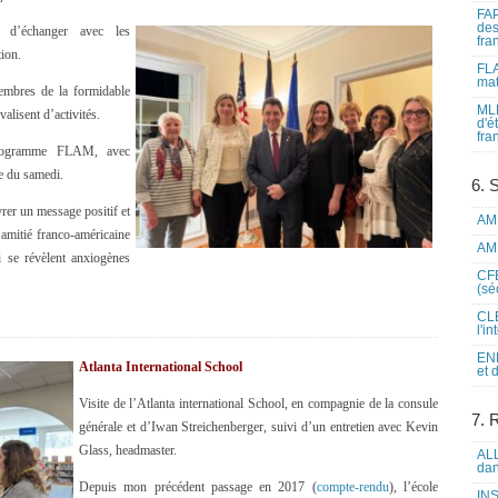
FAP
des
r d’échanger avec les
fra
tion.
FLA
mat
embres de la formidable
MLF
valisent d’activités.
d'é
fra
programme FLAM, avec
le du samedi.
6. 
vrer un message positif et
AME
’amitié franco-américaine
AME
i se révèlent anxiogènes
CFE
(sé
CLE
l'i
ENL
Atlanta International School
et 
Visite de l’Atlanta international School, en compagnie de la consule
7. 
générale et d’Iwan Streichenberger, suivi d’un entretien avec Kevin
Glass, headmaster.
ALL
dan
Depuis mon précédent passage en 2017 (
compte-rendu
), l’école
INS