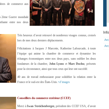
ambres de commerce aux
la 2ème Guerre mondiale
onfiante entre nos deux
Info
Très heureux d’avoir retrouvé de nombreux visages connus, croisés
Arc
lors de mes deux derniers déplacements.
Arc
Félicitations à Jacques J Marcotte, Katherine Lafourcade, à toute
l’équipe qui anime la chambre de commerce et dynamise les
échanges économiques entre nos deux pays, sans oublier les deux
fondateurs de la chambre,
John Lyons
et
Marc Ducloz
, présents
pour la circonstance, ainsi que tous ceux qui leur ont succédé.
40 ans de travail enthousiaste pour solidifier la relation entre la
France et le sud-est des États-Unis.
+d’images
Conseillers du commerce extérieur (CCEF)
Merci à
Iwan Streichenberger,
président des CCEF USA, d’avoir