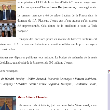
réuni plusieurs CCEF de la section d’Atlanta* pour échanger avec
moi en compagnie d’
Anne-Laure Desjonquères
, consule générale.
Le premier message a été de saluer l’action de la France dans le
domaine de l’IA. Plusieurs d’entre eux m’ont indiqué qu’ils avaient
été impressionnés. Cela donne de la crédibilité à toute la Tech
française.
L’analyse des décisions prises en matière de barrières tarifaires est
uisent aux USA. La taxe sur l’aluminium devrait se refléter sur le prix des loyers
 construction.
attaquer aux dépenses publiques tous azimuts. Le budget de recherche de la seule
 de dollars, quand celui de la France est de 600 millions d’euros.
uses remarques.
e de Wendel
, Sunday ;
Didier Arnaud
, Monarch Beverages ;
Vincent Noirbent
,
la Company ;
Sebastien Lafon
;
Marie Belgioino
, McBryan ;
Guillaume Paulic
,
Metro Atlanta Chamber
Dès mon arrivée à Atlanta, j’ai rencontré
John Woodward
, vice-