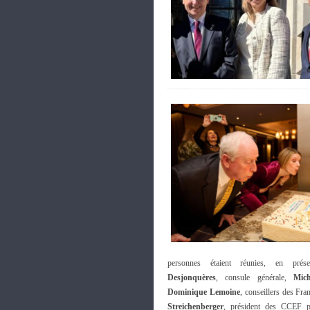
personnes étaient réunies, en pr
Desjonquères
, consule générale,
Mich
Dominique Lemoine
, conseillers des Fra
Streichenberger
, président des CCEF