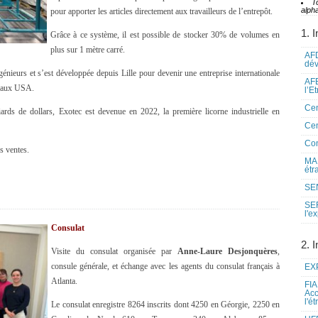
T
alpha
pour apporter les articles directement aux travailleurs de l’entrepôt.
1. I
Grâce à ce système, il est possible de stocker 30% de volumes en
plus sur 1 mètre carré.
AFD
dé
énieurs et s’est développée depuis Lille pour devenir une entreprise internationale
AFE
5 aux USA.
l’E
Cen
iards de dollars, Exotec est devenue en 2022, la première licorne industrielle en
Cen
Co
s ventes.
MAE
étr
SEN
SE
l'e
Consulat
2. I
Visite du consulat organisée par
Anne-Laure Desjonquères
,
consule générale, et échange avec les agents du consulat français à
EXP
Atlanta.
FIA
Acc
l'é
Le consulat enregistre 8264 inscrits dont 4250 en Géorgie, 2250 en