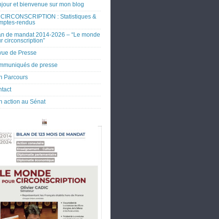
jour et bienvenue sur mon blog
CIRCONSCRIPTION : Statistiques &
mptes-rendus
an de mandat 2014-2026 – “Le monde
r circonscription”
ue de Presse
mmuniqués de presse
 Parcours
tact
 action au Sénat