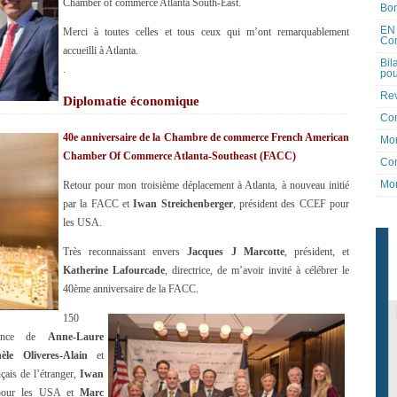
Chamber of commerce Atlanta South-East.
Bon
EN 
Merci à toutes celles et tous ceux qui m’ont remarquablement
Co
accueilli à Atlanta.
Bil
.
pou
Rev
Diplomatie économique
Co
40e anniversaire de la Chambre de commerce French American
Mon
Chamber Of Commerce Atlanta-Southeast (FACC)
Con
Mon
Retour pour mon troisième déplacement à Atlanta, à nouveau initié
par la FACC et
Iwan Streichenberger
, président des CCEF pour
les USA.
Très reconnaissant envers
Jacques J Marcotte
, président, et
Katherine Lafourcade
, directrice, de m’avoir invité à célébrer le
40ème anniversaire de la FACC.
150
ésence de
Anne-Laure
èle Oliveres-Alain
et
nçais de l’étranger,
Iwan
 pour les USA et
Marc