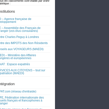
ous les classements sont établis par ordre
bétique :
nstitutions
 – Agence française de
veloppement
 – Assemblée des Français de
tranger (vos élus consulaires)
tre Charles Peguy à Londres
tre des IMPOTS des Non Résidents
nseils aux VOYAGEURS (MAEDI)
DI – Ministère des Affaires
angères et européennes
AT : Espace expatriés
RVICES AUX CITOYENS – tout sur
xpatriation (MAEDI)
ntégration
AT.com (réseau d'entraide)
FE, Fédération internationale des
ueils français et francophones à
tranger