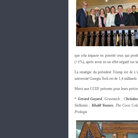
que cela impacte en priorité ceux qui prod
(+1%), après avoir eu un effet négatif sur la
La stratégie du président Trump est de s’
université Giorgia Tech est de 1,4 milliards
Merci aux CCEF présents pour leurs précie
*
Gerard Guyard
, Gravotech ; C
hristin
Stellantis ;
Khalil Younes
, The Coca Co
Prologis