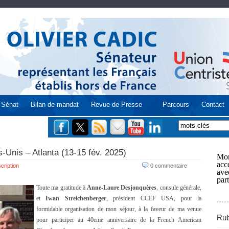
Sénat
Bilan de mandat
Revue de Presse
Parcours
Contact
s-Unis – Atlanta (13-15 fév. 2025)
Mon
acce
cription
0 commentaire
ave
part
Toute ma gratitude à
Anne-Laure Desjonquères
, consule générale,
et
Iwan Streichenberger
, président CCEF USA, pour la
formidable organisation de mon séjour, à la faveur de ma venue
Rub
pour participer au 40eme anniversaire de la French American