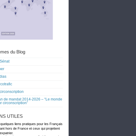
mes du Blog
Sénat
ber
dias
cotrafic
circonscription
an de mandat 2014-2026 – “Le monde
r circonscription”
ENS UTILES
 quelques liens pratiques pour les Français
dant hors de France et ceux qui projettent
expatrier.