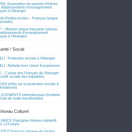
EE, Association de parents d'élèves
 établissements d'enseignement
nçais à l'étranger.
M (Petites écoles – Français langue
ernelle)
 – Mission laïque française (réseau
tablissements d'enseignement
nçais à l'étranger)
Santé / Social
LI : Protection sociale à l'étranger
LI : Retraite hors Union Européenne
 – Caisse des Français de l'étranger
curité sociale des expatriés)
ISS (infos sur la protection sociale à
nternational)
EVEMENTS internationaux d'enfants
droits de visite transfrontière
Réseau Culturel
IANCE Française (réseau implanté
s 133 pays)
TITUT Français (réseau de l'action