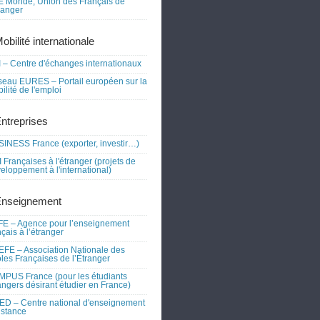
 Monde, Union des Français de
tranger
obilité internationale
 – Centre d'échanges internationaux
eau EURES – Portail européen sur la
ilité de l'emploi
Entreprises
INESS France (exporter, investir…)
 Françaises à l'étranger (projets de
eloppement à l'international)
Enseignement
E – Agence pour l’enseignement
nçais à l’étranger
FE – Association Nationale des
les Françaises de l’Étranger
PUS France (pour les étudiants
angers désirant étudier en France)
D – Centre national d'enseignement
istance