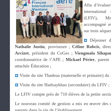
Afin d’évaluer
international
(LFIV), Mm
accompagné 
sur trois séque
Déjeuner de
Nathalie Justin
, proviseure ;
Céline Robcis
, dire
Arcizet
, président du CoGes ;
Viengmala Sihapa
coordonnatrice de l’APE ;
Mickael Périer
, parent
attachée Éducation ;
Visite du site Thadeua (maternelle et primaire) du
Visite du site Hadxaykhao (secondaire) du LFIV ;
Le LFIV compte près de 710 élèves de la petite secti
Le nouveau comité de gestion a mis en œuvre des c
parents dans la vie de l’établissement.