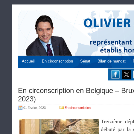
Accueil
En circonscription
Sénat
Bilan de mandat
En circonscription en Belgique – Brux
2023)
01 février, 2023
En circonscription
Treizième dép
débuté par la