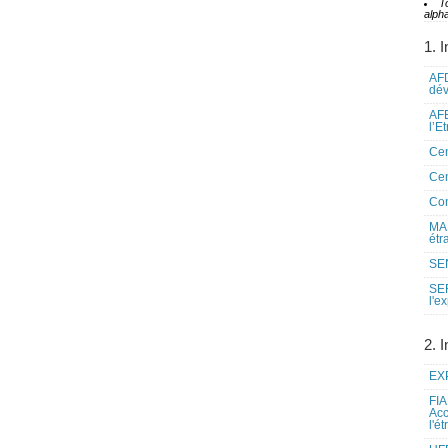
T
alpha
1. I
AFD
dé
AFE
l’E
Cen
Cen
Co
MAE
étr
SEN
SE
l'e
2. I
EXP
FIA
Acc
l'é