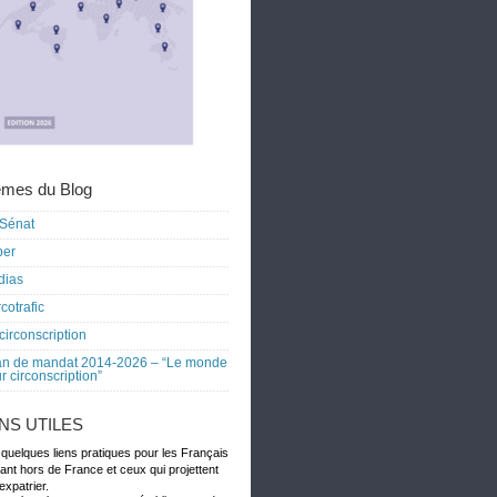
mes du Blog
Sénat
ber
dias
cotrafic
circonscription
an de mandat 2014-2026 – “Le monde
r circonscription”
ENS UTILES
 quelques liens pratiques pour les Français
dant hors de France et ceux qui projettent
expatrier.