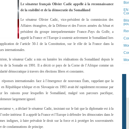
Bon
Le sénateur français Olivier Cadic appelle à la reconnaissance
EN 
de la stabilité et de la démocratie du Somaliland
Co
Le sénateur Olivier Cadic, vice-président de la commission des
Bil
pou
Affaires étrangères, de la Défense et des Forces armées du Sénat et
Rev
président du groupe interparlementaire France–Pays du Golfe, a
appelé la France et l’Europe à soutenir activement le Somaliland lors
Co
pplication de l’article 50-1 de la Constitution, sur le rôle de la France dans la
Mon
ues internationales.
Con
ste, le sénateur Cadic a mis en lumière les réalisations du Somaliland depuis le
Mon
vis de la Somalie en 1991. Il a décrit ce pays de la Corne de l’Afrique comme un
ularité démocratique à travers des élections libres et constantes.
s réponses internationales face à l’émergence de nouveaux États, rappelant que la
e en République tchèque et en Slovaquie en 1993 avait été rapidement reconnue par
sur les raisons pour lesquelles le Somaliland, malgré son parcours pacifique,
 demeure largement ignoré.
tateur », a déclaré le sénateur Cadic, insistant sur le fait que la diplomatie est à la
à l’ordre intérieur. Il a appelé la France et l’Europe à défendre les démocraties dans le
es indignes, à faire prévaloir le droit sur la force et à protéger les souverainetés
ter de condamnations de principe.