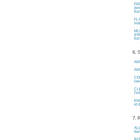
FAP
des
fra
FLA
mat
MLF
d'é
fra
6. 
AME
AME
CFE
(sé
CLE
l'i
ENL
et 
7. 
ALL
dan
INS