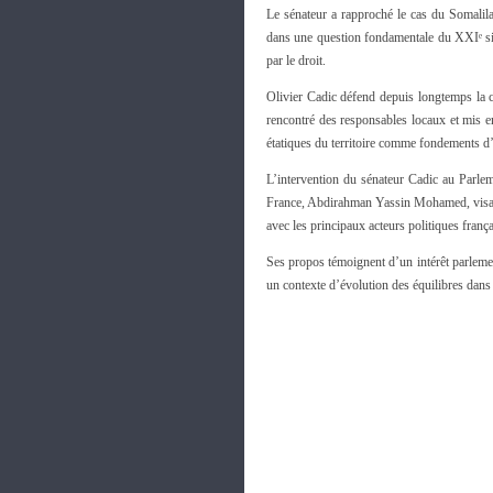
Le sénateur a rapproché le cas du Somalila
dans une question fondamentale du XXIᵉ sièc
par le droit.
Olivier Cadic défend depuis longtemps la c
rencontré des responsables locaux et mis en 
étatiques du territoire comme fondements d’
L’intervention du sénateur Cadic au Parle
France, Abdirahman Yassin Mohamed, visant 
avec les principaux acteurs politiques frança
Ses propos témoignent d’un intérêt parleme
un contexte d’évolution des équilibres dans