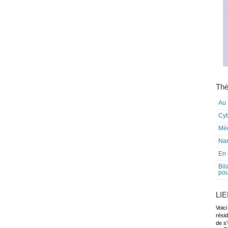
Thè
Au 
Cy
Mé
Nar
En 
Bil
pou
LI
Voici
rési
de s'