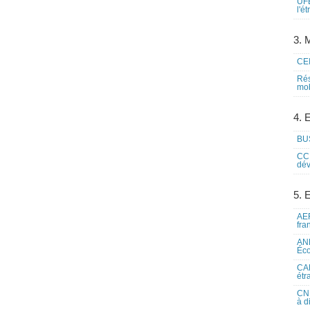
UFE
l'é
3. M
CEI
Rés
mob
4. 
BUS
CCI
dév
5. 
AEF
fra
ANE
Éco
CAM
étr
CNE
à d