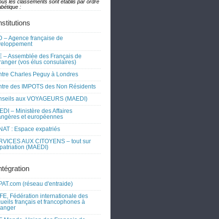
ous les classements sont établis par ordre
bétique :
nstitutions
 – Agence française de
veloppement
 – Assemblée des Français de
tranger (vos élus consulaires)
tre Charles Peguy à Londres
tre des IMPOTS des Non Résidents
nseils aux VOYAGEURS (MAEDI)
DI – Ministère des Affaires
angères et européennes
AT : Espace expatriés
RVICES AUX CITOYENS – tout sur
xpatriation (MAEDI)
ntégration
AT.com (réseau d'entraide)
FE, Fédération internationale des
ueils français et francophones à
tranger