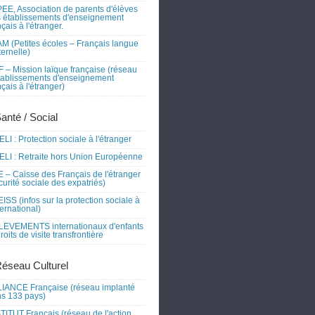
EE, Association de parents d'élèves
 établissements d'enseignement
nçais à l'étranger.
M (Petites écoles – Français langue
ernelle)
 – Mission laïque française (réseau
tablissements d'enseignement
nçais à l'étranger)
Santé / Social
LI : Protection sociale à l'étranger
LI : Retraite hors Union Européenne
 – Caisse des Français de l'étranger
curité sociale des expatriés)
ISS (infos sur la protection sociale à
nternational)
EVEMENTS internationaux d'enfants
droits de visite transfrontière
Réseau Culturel
IANCE Française (réseau implanté
s 133 pays)
TITUT Français (réseau de l'action