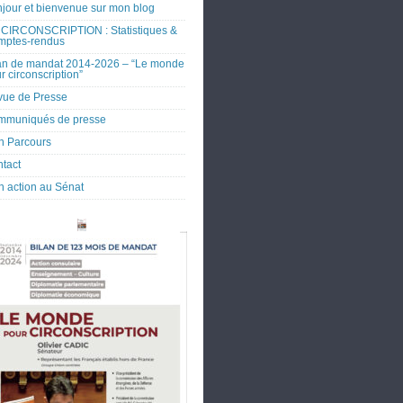
jour et bienvenue sur mon blog
CIRCONSCRIPTION : Statistiques &
mptes-rendus
an de mandat 2014-2026 – “Le monde
r circonscription”
ue de Presse
mmuniqués de presse
 Parcours
tact
 action au Sénat