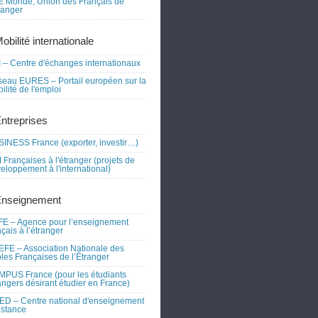
 Monde, Union des Français de
tranger
obilité internationale
 – Centre d'échanges internationaux
eau EURES – Portail européen sur la
ilité de l'emploi
Entreprises
INESS France (exporter, investir…)
 Françaises à l'étranger (projets de
eloppement à l'international)
Enseignement
E – Agence pour l’enseignement
nçais à l’étranger
FE – Association Nationale des
les Françaises de l’Étranger
PUS France (pour les étudiants
angers désirant étudier en France)
D – Centre national d'enseignement
istance