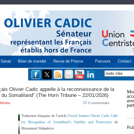
Sénat
Bilan de mandat
Revue de Presse
Parcours
Contact
ais Olivier Cadic appelle à la reconnaissance de la
Mon
ie du Somaliland” (The Horn Tribune – 22/01/2026)
acce
ave
Médias
0 commentaire
part
Traduction française de l’article
French Senator Olivier Cadic Calls
for Recognition of Somaliland’s Stability and Democracy
de
Rub
Maxamuud Walaaleeye.