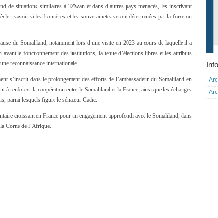
nd de situations similaires à Taïwan et dans d’autres pays menacés, les inscrivant
le : savoir si les frontières et les souverainetés seront déterminées par la force ou
ause du Somaliland, notamment lors d’une visite en 2023 au cours de laquelle il a
avant le fonctionnement des institutions, la tenue d’élections libres et les attributs
une reconnaissance internationale.
Info
ment s’inscrit dans le prolongement des efforts de l’ambassadeur du Somaliland en
Arc
à renforcer la coopération entre le Somaliland et la France, ainsi que les échanges
Arc
is, parmi lesquels figure le sénateur Cadic.
ntaire croissant en France pour un engagement approfondi avec le Somaliland, dans
 la Corne de l’Afrique.