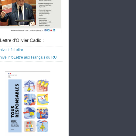
Lettre d’Olivier Cadic :
hive InfoLettre
hive InfoLettre aux Français du RU