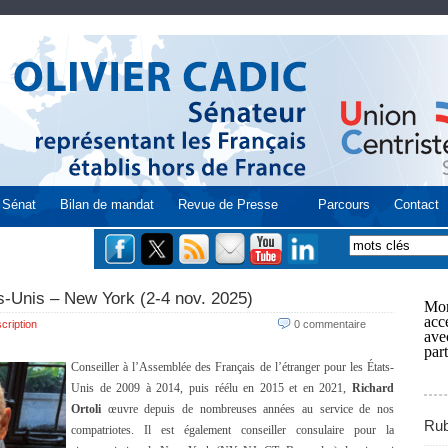
Sénat
Bilan de mandat
Revue de Presse
Parcours
Contact
ts-Unis – New York (2-4 nov. 2025)
Mon
acce
cription
0 commentaire
ave
part
Conseiller à l’Assemblée des Français de l’étranger pour les États-
Unis de 2009 à 2014, puis réélu en 2015 et en 2021,
Richard
Ortoli
œuvre depuis de nombreuses années au service de nos
Rub
compatriotes. Il est également conseiller consulaire pour la