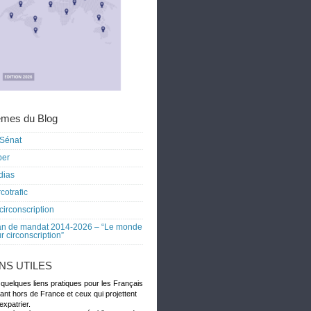
mes du Blog
Sénat
ber
dias
cotrafic
circonscription
an de mandat 2014-2026 – “Le monde
r circonscription”
ENS UTILES
 quelques liens pratiques pour les Français
dant hors de France et ceux qui projettent
expatrier.