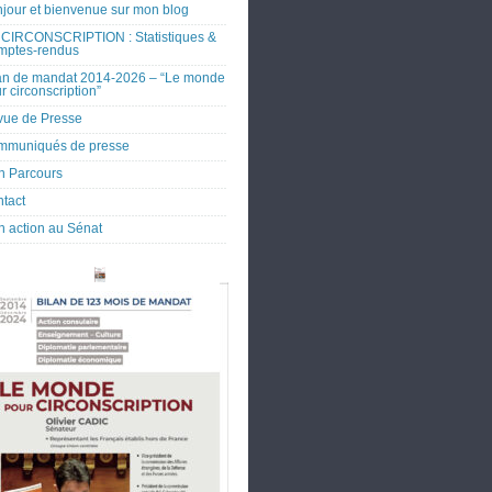
jour et bienvenue sur mon blog
CIRCONSCRIPTION : Statistiques &
mptes-rendus
an de mandat 2014-2026 – “Le monde
r circonscription”
ue de Presse
mmuniqués de presse
 Parcours
tact
 action au Sénat