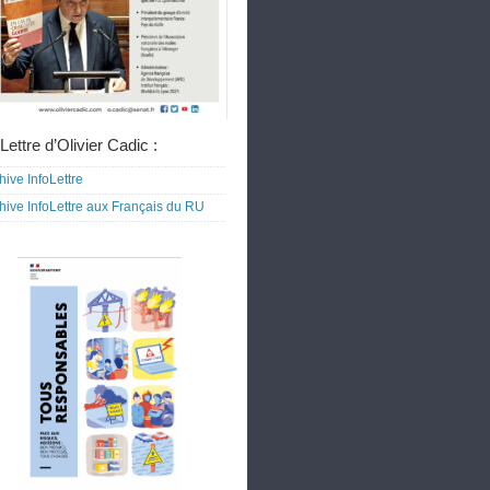
Lettre d’Olivier Cadic :
hive InfoLettre
hive InfoLettre aux Français du RU