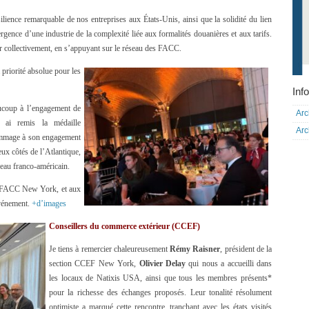
lience remarquable de nos entreprises aux États-Unis, ainsi que la solidité du lien
ence d’une industrie de la complexité liée aux formalités douanières et aux tarifs.
ler collectivement, en s’appuyant sur le réseau des FACC.
priorité absolue pour les
Info
ucoup à l’engagement de
Arc
 ai remis la médaille
Arc
ommage à son engagement
eux côtés de l’Atlantique,
seau franco-américain.
la FACC New York, et aux
 événement.
+d’images
Conseillers du commerce extérieur (CCEF)
Je tiens à remercier chaleureusement
Rémy Raisner
, président de la
section CCEF New York,
Olivier Delay
qui nous a accueilli dans
les locaux de Natixis USA, ainsi que tous les membres présents*
pour la richesse des échanges proposés. Leur tonalité résolument
optimiste a marqué cette rencontre, tranchant avec les états visités