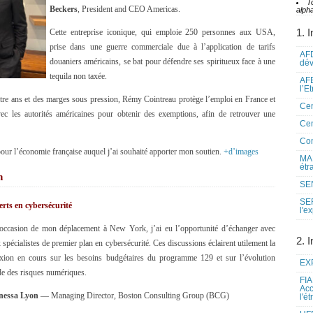
T
Beckers
, President and CEO Americas.
alpha
1. I
Cette entreprise iconique, qui emploie 250 personnes aux USA,
prise dans une guerre commerciale due à l’application de tarifs
AFD
douaniers américains, se bat pour défendre ses spiritueux face à une
dé
tequila non taxée.
AFE
l’E
re ans et des marges sous pression, Rémy Cointreau protège l’emploi en France et
Cen
vec les autorités américaines pour obtenir des exemptions, afin de retrouver une
Cen
Co
our l’économie française auquel j’ai souhaité apporter mon soutien.
+d’images
MAE
étr
n
SEN
SE
rts en cybersécurité
l'e
occasion de mon déplacement à New York, j’ai eu l’opportunité d’échanger avec
2. I
 spécialistes de premier plan en cybersécurité. Ces discussions éclairent utilement la
exion en cours sur les besoins budgétaires du programme 129 et sur l’évolution
EXP
de des risques numériques.
FIA
Acc
anessa Lyon
— Managing Director, Boston Consulting Group (BCG)
l'é