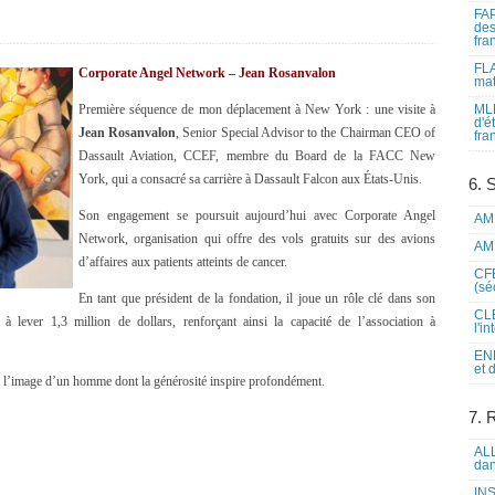
FAP
des
fra
FLA
Corporate Angel Network – Jean Rosanvalon
mat
Première séquence de mon déplacement à New York : une visite à
MLF
d'é
Jean Rosanvalon
, Senior Special Advisor to the Chairman CEO of
fra
Dassault Aviation, CCEF, membre du Board de la FACC New
York, qui a consacré sa carrière à Dassault Falcon aux États-Unis.
6. 
Son engagement se poursuit aujourd’hui avec Corporate Angel
AME
Network, organisation qui offre des vols gratuits sur des avions
AME
d’affaires aux patients atteints de cancer.
CFE
(sé
En tant que président de la fondation, il joue un rôle clé dans son
CLE
 lever 1,3 million de dollars, renforçant ainsi la capacité de l’association à
l'i
ENL
et 
à l’image d’un homme dont la générosité inspire profondément.
7. 
ALL
dan
INS