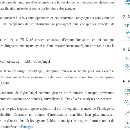
UFE
e de près de vingt ans d’expérience dans le développement de grandes plateformes
l'é
ccélération nette de la sophistication des cyberattaques.
3. M
i touchent à la fois leurs opérations et leur réputation : rançongiciels paralysant des
ar l’IA, campagnes de désinformation se propageant plus vite que les capacités de
CEI
Rés
mob
t de l’IA, et 75 % réussissent en raison d’erreurs humaines, ce qui souligne
des dirigeants aux enjeux cyber et d’un investissement stratégique et durable dans la
4. 
BUS
rwan Keraudy
— CEO, CybelAngel
CCI
dév
n Keraudy dirige CybelAngel, entreprise française reconnue pour son expertise
 le renseignement sur les menaces externes et partenaire de nombreuses entreprises
5. 
CAC40.
AEF
lateforme de CybelAngel combine gestion de la surface d’attaque, prévention
fra
ctive des violations de données, surveillance du Dark Web et analyses de menaces.
ANE
Éco
port le plus frappant repose aujourd’hui sur l’intégration avancée de l’intelligence
CAM
 identifie désormais un volume d’informations sensibles bien plus important
étr
 de détecter plus tôt les signaux faibles, d’anticiper les risques fournisseurs et de
CNE
à d
se concrétise.
+d’images