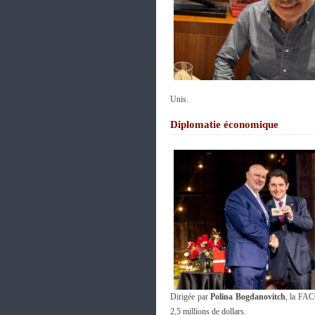
Unis.
Diplomatie économique
Dirigée par
Polina Bogdanovitch
, la FAC
2,5 millions de dollars.