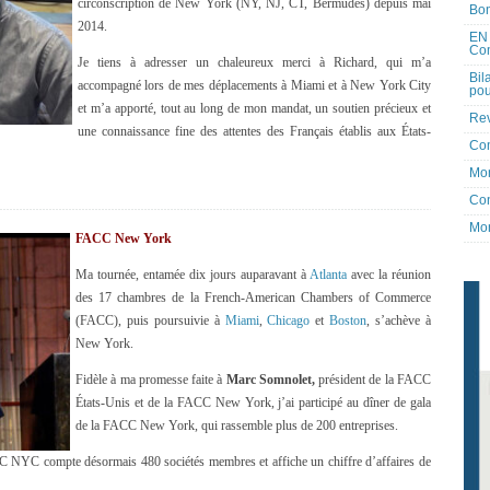
circonscription de New York (NY, NJ, CT, Bermudes) depuis mai
Bon
2014.
EN 
Co
Je tiens à adresser un chaleureux merci à Richard, qui m’a
Bil
accompagné lors de mes déplacements à Miami et à New York City
pou
et m’a apporté, tout au long de mon mandat, un soutien précieux et
Rev
une connaissance fine des attentes des Français établis aux États-
Co
Mon
Con
Mon
FACC New York
Ma tournée, entamée dix jours auparavant à
Atlanta
avec la réunion
des 17 chambres de la French-American Chambers of Commerce
(FACC), puis poursuivie à
Miami
,
Chicago
et
Boston
, s’achève à
New York.
Fidèle à ma promesse faite à
Marc Somnolet,
président de la FACC
États-Unis et de la FACC New York, j’ai participé au dîner de gala
de la FACC New York, qui rassemble plus de 200 entreprises.
C NYC compte désormais 480 sociétés membres et affiche un chiffre d’affaires de