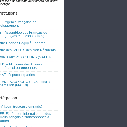
ous les classements sont établis par ordre
bétique :
nstitutions
 – Agence française de
veloppement
 – Assemblée des Français de
tranger (vos élus consulaires)
tre Charles Peguy à Londres
tre des IMPOTS des Non Résidents
nseils aux VOYAGEURS (MAEDI)
DI – Ministère des Affaires
angères et européennes
AT : Espace expatriés
RVICES AUX CITOYENS – tout sur
xpatriation (MAEDI)
ntégration
AT.com (réseau d'entraide)
FE, Fédération internationale des
ueils français et francophones à
tranger