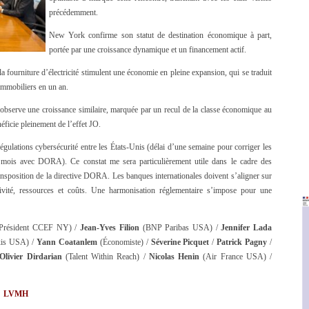
précédemment.
New York confirme son statut de destination économique à part,
portée par une croissance dynamique et un financement actif.
 la fourniture d’électricité stimulent une économie en pleine expansion, qui se traduit
immobiliers en un an.
observe une croissance similaire, marquée par un recul de la classe économique au
ficie pleinement de l’effet JO.
égulations cybersécurité entre les États-Unis (délai d’une semaine pour corriger les
ois mois avec DORA). Ce constat me sera particulièrement utile dans le cadre des
ansposition de la directive DORA. Les banques internationales doivent s’aligner sur
ctivité, ressources et coûts. Une harmonisation réglementaire s’impose pour une
Président CCEF NY) /
Jean-Yves Filion
(BNP Paribas USA) /
Jennifer Lada
xis USA) /
Yann Coatanlem
(Économiste) /
⁠Séverine Picquet
/ ⁠
Patrick Pagny
/
Olivier Dirdarian
(Talent Within Reach) /
Nicolas Henin
(Air France USA) /
LVMH