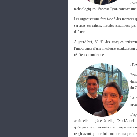
Fort
technologiques, Vanessa Lyon constate une a
Les organisations font face à des menaces qu
services essentiels, fraudes amplifiées p
défense.
Aujourd’hui, 60 % des attaques intègren
l’importance d’une meilleure acculturation 
résilience numérique.
. E
Erwa
dans
du 
La p
proa
L’ap
artificielle : grâce à elle, CybelAngel
qu’auparavant, permettant aux organisations
réagir avant qu’une fuite ou une attaque ne 