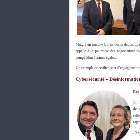
Malgré un marché US en déclin depuis quat
appelle à la poursuite des négociations a
compétition à armes égales.
Un exemple de résilience et d’engagement p
Cybersécurité – Désinformatio
Expe
À l’
deux
réfl
rapi
. V