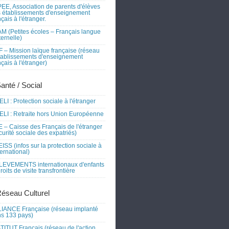
EE, Association de parents d'élèves
 établissements d'enseignement
nçais à l'étranger.
M (Petites écoles – Français langue
ernelle)
 – Mission laïque française (réseau
tablissements d'enseignement
nçais à l'étranger)
Santé / Social
LI : Protection sociale à l'étranger
LI : Retraite hors Union Européenne
 – Caisse des Français de l'étranger
curité sociale des expatriés)
ISS (infos sur la protection sociale à
nternational)
EVEMENTS internationaux d'enfants
droits de visite transfrontière
Réseau Culturel
IANCE Française (réseau implanté
s 133 pays)
TITUT Français (réseau de l'action