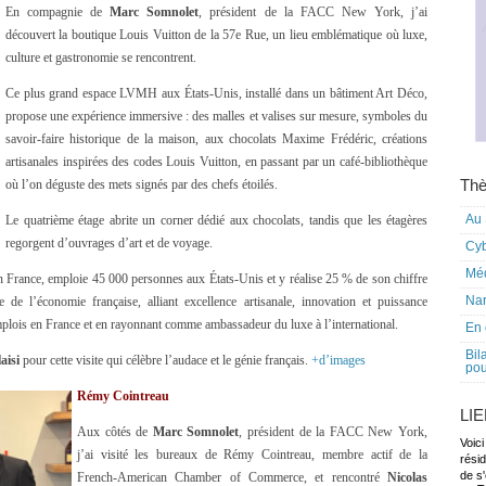
En compagnie de
Marc Somnolet
, président de la FACC New York, j’ai
découvert la boutique Louis Vuitton de la 57e Rue, un lieu emblématique où luxe,
culture et gastronomie se rencontrent.
Ce plus grand espace LVMH aux États-Unis, installé dans un bâtiment Art Déco,
propose une expérience immersive : des malles et valises sur mesure, symboles du
savoir-faire historique de la maison, aux chocolats Maxime Frédéric, créations
artisanales inspirées des codes Louis Vuitton, en passant par un café-bibliothèque
Thè
où l’on déguste des mets signés par des chefs étoilés.
Au 
Le quatrième étage abrite un corner dédié aux chocolats, tandis que les étagères
regorgent d’ouvrages d’art et de voyage.
Cy
Mé
n France, emploie 45 000 personnes aux États-Unis et y réalise 25 % de son chiffre
Nar
de l’économie française, alliant excellence artisanale, innovation et puissance
’emplois en France et en rayonnant comme ambassadeur du luxe à l’international.
En 
Bil
aisi
pour cette visite qui célèbre l’audace et le génie français.
+d’images
pou
Rémy Cointreau
LI
Aux côtés de
Marc Somnolet
, président de la FACC New York,
Voici
j’ai visité les bureaux de Rémy Cointreau, membre actif de la
rési
de s'
French-American Chamber of Commerce, et rencontré
Nicolas