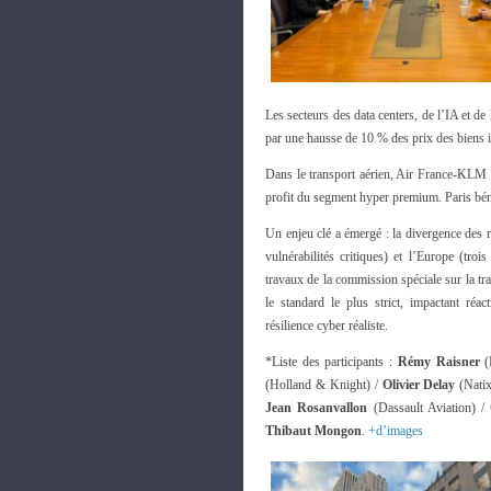
Les secteurs des data centers, de l’IA et de
par une hausse de 10 % des prix des biens 
Dans le transport aérien, Air France-KLM 
profit du segment hyper premium. Paris béné
Un enjeu clé a émergé : la divergence des r
vulnérabilités critiques) et l’Europe (tr
travaux de la commission spéciale sur la tr
le standard le plus strict, impactant réa
résilience cyber réaliste.
*Liste des participants :
Rémy Raisner
(
(Holland & Knight) / ⁠
Olivier Delay
(Nati
Jean Rosanvallon
(Dassault Aviation) /
Thibaut Mongon
.
+d’images