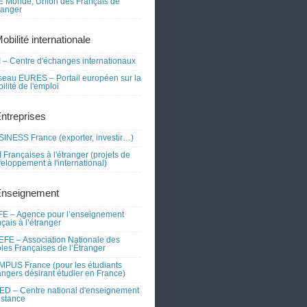
 Monde, Union des Français de
tranger
obilité internationale
 – Centre d'échanges internationaux
eau EURES – Portail européen sur la
ilité de l'emploi
Entreprises
INESS France (exporter, investir…)
 Françaises à l'étranger (projets de
eloppement à l'international)
Enseignement
E – Agence pour l’enseignement
nçais à l’étranger
FE – Association Nationale des
les Françaises de l’Étranger
PUS France (pour les étudiants
angers désirant étudier en France)
D – Centre national d'enseignement
istance