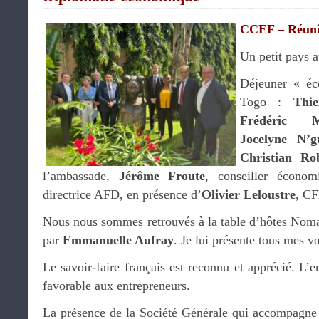
CCEF – Réun
Un petit pays 
Déjeuner « é
Togo :
Thi
Frédéric Ma
Jocelyne N’g
Christian Ro
l’ambassade,
Jérôme Froute
, conseiller écono
directrice AFD, en présence d’
Olivier Leloustre
, C
Nous nous sommes retrouvés à la table d’hôtes Nom
par
Emmanuelle Aufray
. Je lui présente tous mes 
Le savoir-faire français est reconnu et apprécié. L’e
favorable aux entrepreneurs.
La présence de la Société Générale qui accompagn