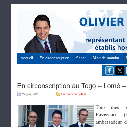
Accueil
En circonscription
Sénat
Bilan de mandat
En circonscription au Togo – Lomé –
22 juin, 2023
En circonscription
Tous mes r
Favereau
(
ambassadeur d