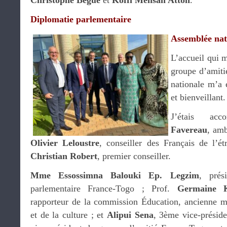
Christophe Bègue
et
Koffi Mensah Attoh
.
Diplomatie parlementaire
Assemblée nat
L’accueil qui m
groupe d’amiti
nationale m’a 
et bienveillant.
J’étais a
Favereau
, am
Olivier Leloustre
, conseiller des Français de l’é
Christian Robert
, premier conseiller.
Mme Essossimna Balouki Ep. Legzim
, pré
parlementaire France-Togo ; Prof.
Germaine 
rapporteur de la commission Éducation, ancienne m
et de la culture ; et
Alipui Sena
, 3ème vice-préside