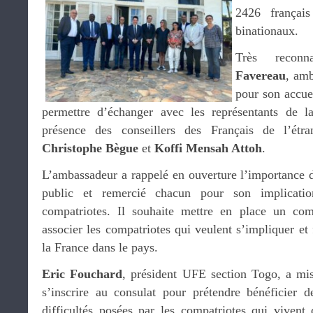
2426 françai
binationaux.
Très recon
Favereau
, am
pour son accue
permettre d’échanger avec les représentants de 
présence des conseillers des Français de l’ét
Christophe Bègue
et
Koffi Mensah Attoh
.
L’ambassadeur a rappelé en ouverture l’importance d
public et remercié chacun pour son implicati
compatriotes. Il souhaite mettre en place un co
associer les compatriotes qui veulent s’impliquer et 
la France dans le pays.
Eric Fouchard
, président UFE section Togo, a mis 
s’inscrire au consulat pour prétendre bénéficier d
difficultés posées par les compatriotes qui vivent