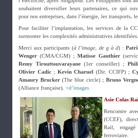
l’électricité, après Singapour. Les Philippines sont a
souhaitent diversifier leurs partenaires, ce qui o
pour nos entreprises, dans l’énergie, les transports, 
Pour faciliter l’implantation, les services de la
surmonter les complexités administratives identifiées
Merci aux participants (
à l’image, de g à d
) :
Patr
Wenger
(CMA/CGM) ;
Matisse Gauthier
(servi
Remy Tirouttouvarayane
(1er conseiller) ;
Phi
Olivier Cadic
;
Kevin Charuel
(Dir. CCIFP) ;
Cy
Amaury Brucker
(The blue circle) ;
Bruno Vergn
(Alliance française).
+d’images
Asie Colas Rai
Rencontre av
(CCEF), direct
Rail, engag
ferroviaire.