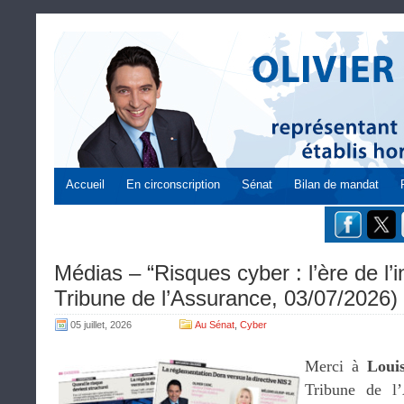
Accueil
En circonscription
Sénat
Bilan de mandat
Médias – “Risques cyber : l’ère de l’i
Tribune de l’Assurance, 03/07/2026)
05 juillet, 2026
Au Sénat
,
Cyber
Merci à
Loui
Tribune de l’A