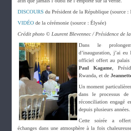
afin que jamais l’oubli ne l’emporte sur la vérité.
DISCOURS
du Président de la République (source : 
VIDÉO
de la cérémonie (source : Élysée)
Crédit photo © Laurent Blevennec / Présidence de l
Dans le prolonge
d’inauguration, j’ai eu 
officiel offert au palai
Paul Kagame
, Prési
Rwanda, et de
Jeannet
Un moment particulièrem
dans le processus de
réconciliation engagé 
depuis plusieurs années.
Cette soirée a offer
échanges dans une atmosphère à la fois chaleureuse