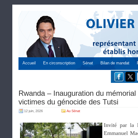
Accueil
En circonscription
Sénat
Bilan de mandat
Rwanda – Inauguration du mémoria
victimes du génocide des Tutsi
12 juin, 2026
Au Sénat
Invité par la 
Emmanuel Macro