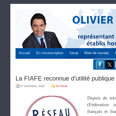
Accueil
En circonscription
Sénat
Bilan de mandat
La FIAFE reconnue d’utilité publique
07 novembre, 2022
Au Sénat
Depuis de trè
(Fédération i
français et fr