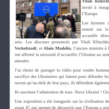
Vitali Klitsch
invité à inau
l’Europe.
Les hymnes uk
retenti sur l
accueille dés
sein. Les discours prononcés par Vitali Klitsch
Verhofstadt
, et
Alain Madelin
, l’ancien ministre à 
ont affirmé la nécessité d’accueillir l’Ukraine au se
attendre.
J’ai choisi de partager la vidéo pour rendre homm
sacrifice des Ukrainiens qui luttent pour défendre leu
savent qu’au-delà de leur pays, ils défendent égalem
Ils suscitent l’admiration de tous. Slava Ukraini ! Glo
Une exposition a été inaugurée sur la civilisation d
avant JC qui permet de découvrir que l’Europe a pri