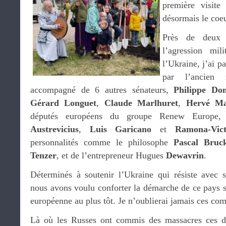
première visite
désormais le coe
Près de deux 
l’agression mil
l’Ukraine, j’ai p
par l’ancien
accompagné de 6 autres sénateurs,
Philippe Dom
Gérard Longuet
,
Claude Marlhuret
,
Hervé Ma
députés européens du groupe Renew Europe,
Austrevicius
,
Luis Garicano
et
Ramona-Vict
personnalités comme le philosophe
Pascal Bruc
Tenzer
, et de l’entrepreneur Hugues
Dewavrin
.
Déterminés à soutenir l’Ukraine qui résiste avec s
nous avons voulu conforter la démarche de ce pays s
européenne au plus tôt. Je n’oublierai jamais ces comb
Là où les Russes ont commis des massacres ces de