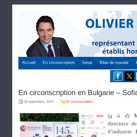
Accueil
En circonscription
Sénat
Bilan de mandat
En circonscription en Bulgarie – Sofi
28 septembre, 2024
En circonscription
(
g à d
)
V
directrice 
d’industrie