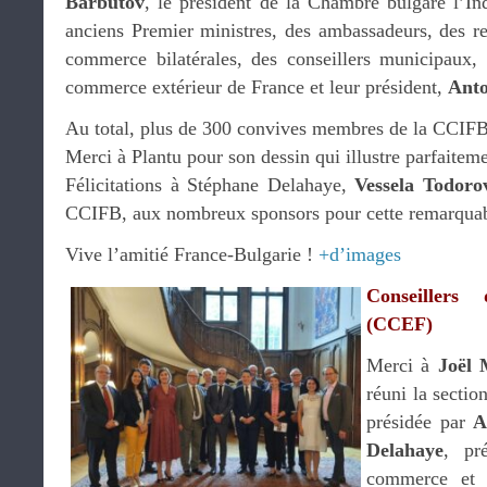
Barbutov
, le président de la Chambre bulgare l’I
anciens Premier ministres, des ambassadeurs, des r
commerce bilatérales, des conseillers municipaux, 
commerce extérieur de France et leur président,
Anto
Au total, plus de 300 convives membres de la CCIFB 
Merci à Plantu pour son dessin qui illustre parfaiteme
Félicitations à Stéphane Delahaye,
Vessela Todoro
CCIFB, aux nombreux sponsors pour cette remarquabl
Vive l’amitié France-Bulgarie !
+d’images
Conseillers
(CCEF)
Merci à
Joël 
réuni la secti
présidée par
A
Delahaye
, pr
commerce et d