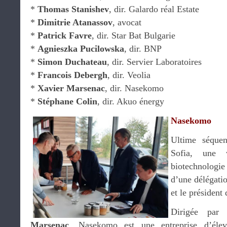
*
Thomas Stanishev
, dir. Galardo réal Estate
*
Dimitrie Atanassov
, avocat
*
Patrick Favre
, dir. Star Bat Bulgarie
*
Agnieszka Pucilowska
, dir. BNP
*
Simon Duchateau
, dir. Servier Laboratoires
*
Francois Debergh
, dir. Veolia
*
Xavier Marsenac
, dir. Nasekomo
*
Stéphane Colin
, dir. Akuo énergy
Nasekomo
Ultime séque
Sofia, une v
biotechnolog
d’une délégati
et le président
Dirigée par
Marsenac
, Nasekomo est une entreprise d’élev