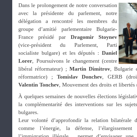
Dans le prolongement de notre conversation
avec la présidente du parlement, notre
délégation a rencontré les membres du
groupe d’amitié parlementaire Bulgarie-
France présidé par
Dragomir Stoynev
(vice-président du Parlement, Parti
socialiste bulgare) et les députés :
Daniel
Lorer
, Poursuivons le changement (centre
libéral réformateur) ;
Martin Dimitrov
, Bulgarie 
réformatrice) ;
Tomislav Donchev
, GERB (droit
Valentin Tonchev
, Mouvement des droits et libertés 
À quelques semaines de nouvelles élections législativ
la complémentarité des interventions sur les suje
bulgares.
Leur volonté d’approfondir la relation bilatéral
comme l’énergie, la défense, l’élargissement 
l’immigration illégale… permet d’envisager une re