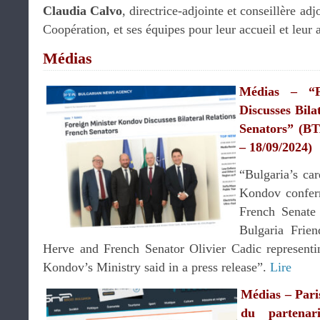
Claudia Calvo
, directrice-adjointe et conseillère adj
Coopération, et ses équipes pour leur accueil et leur 
Médias
Médias – “F
Discusses Bila
Senators” (B
– 18/09/2024)
“Bulgaria’s ca
Kondov confer
French Senate
Bulgaria Frie
Herve and French Senator Olivier Cadic representi
Kondov’s Ministry said in a press release”.
Lire
Médias – Paris
du partenari