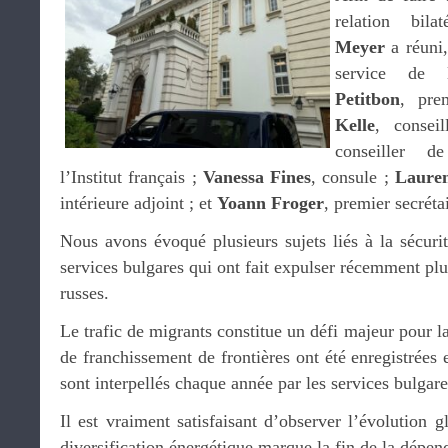
relation bila
Meyer
a réuni,
service de
Petitbon
, pre
Kelle
, consei
conseiller de
l’Institut français ;
Vanessa Fines
, consule ;
Lauren
intérieure adjoint ; et
Yoann Froger
, premier secréta
Nous avons évoqué plusieurs sujets liés à la sécurité
services bulgares qui ont fait expulser récemment plu
russes.
Le trafic de migrants constitue un défi majeur pour l
de franchissement de frontières ont été enregistrées 
sont interpellés chaque année par les services bulgare
Il est vraiment satisfaisant d’observer l’évolution g
diversification énergétique marque la fin de la dépen